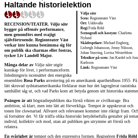
Haltande historielektion
Välja säte
Scen:
Regionteater Väst
Ort:
Uddevalla
RECENSION/TEATER.
Välja säte
Regi
Frida Röhl
bygger på offensiv performance,
Scenografi och kostym:
Charlotta
men genomförs med svajigt
Nylund
självförtroende. Regionteater Väst
Skådespelare:
Michael Engberg,
verkar inte kunna bestämma sig för
Lisbetgh Johansson, Jenny Nilsson,
om publik ska charmas eller fostras,
Johan Stavring, Lovisa Westerblom
tycker Liv Landell Major.
Tekniker på scen:
Jan Kardel och Jon
Karlsson
Många delar av
Välja säte
utgör
Länk:
Regionteater Väst
kunskap för livet, i performanceform.
Inledningsvis iscensätter den energiska
ensemblen
Rosa Parks
arrestering på en amerikansk apartheidbuss 1955. På
lätt skruvad sydstatsamerikanska förklarar man hur det lagreglerat rasistiska
samhället såg ut, och vad Parks kom att betyda genom sitt historiska stateme
Poängen är att
högstadiepubliken ska förstå vikten av civilkurage. Bra
ambition, så klart, men inte lätt att förverkliga. Tempot är uppskruvat och
tonen lite clownartad. Allvaret och relevansen kommer inte riktigt fram. Oc
så fortsätter det. Vi får träffa olika historiskt betydelsefulla gestalter på tema
individ, kollektiv och mod, utan att publiken ges utrymme att förstå och
relatera.
En svårighet är
tempot och den expressiva formen. Regissören
Frida Röhl