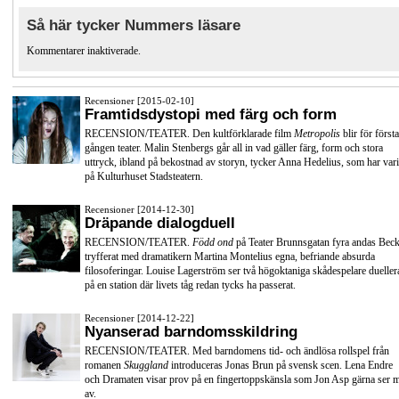
Så här tycker Nummers läsare
Kommentarer inaktiverade.
Recensioner [2015-02-10]
Framtidsdystopi med färg och form
RECENSION/TEATER. Den kultförklarade film
Metropolis
blir för första
gången teater. Malin Stenbergs går all in vad gäller färg, form och stora
uttryck, ibland på bekostnad av storyn, tycker Anna Hedelius, som har vari
på Kulturhuset Stadsteatern.
Recensioner [2014-12-30]
Dräpande dialogduell
RECENSION/TEATER.
Född ond
på Teater Brunnsgatan fyra andas Beck
tryfferat med dramatikern Martina Montelius egna, befriande absurda
filosoferingar. Louise Lagerström ser två högoktaniga skådespelare dueller
på en station där livets tåg redan tycks ha passerat.
Recensioner [2014-12-22]
Nyanserad barndomsskildring
RECENSION/TEATER. Med barndomens tid- och ändlösa rollspel från
romanen
Skuggland
introduceras Jonas Brun på svensk scen. Lena Endre
och Dramaten visar prov på en fingertoppskänsla som Jon Asp gärna ser 
av.