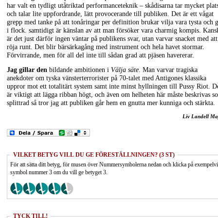
har valt en tydligt utåtriktad performanceteknik – skådisarna tar mycket plat
och talar lite uppfordrande, lätt provocerande till publiken. Det är ett vågat
grepp med tanke på att tonåringar per definition brukar vilja vara tysta och 
i flock. samtidigt är känslan av att man försöker vara charmig kompis. Kans
är det just därför ingen väntar på publikens svar, utan varvar snacket med att
röja runt. Det blir bärsärkagång med instrument och hela havet stormar.
Förvirrande, men för all del inte till sådan grad att pjäsen havererar.
Jag gillar den
bildande ambitionen i
Välja säte
. Man varvar tragiska
anekdoter om tyska vänsterterrorister på 70-talet med Antigones klassika
uppror mot ett totalitärt system samt inte minst hyllningen till Pussy Riot. D
är viktigt att lägga ribban högt, och även om helheten här måste beskrivas s
splittrad så tror jag att publiken går hem en gnutta mer kunniga och stärkta.
Liv Landell Ma
VILKET BETYG VILL DU GE FÖRESTÄLLNINGEN? (3 ST)
För att sätta ditt betyg, för musen över Nummersymbolerna nedan och klicka på exempelv
symbol nummer 3 om du vill ge betyget 3.
TYCK TILL!