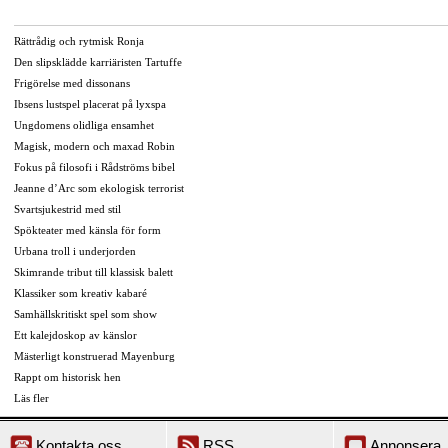
Rättrådig och rytmisk Ronja
Den slipsklädde karriäristen Tartuffe
Frigörelse med dissonans
Ibsens lustspel placerat på lyxspa
Ungdomens olidliga ensamhet
Magisk, modern och maxad Robin
Fokus på filosofi i Rådströms bibel
Jeanne d’Arc som ekologisk terrorist
Svartsjukestrid med stil
Spökteater med känsla för form
Urbana troll i underjorden
Skimrande tribut till klassisk balett
Klassiker som kreativ kabaré
Samhällskritiskt spel som show
Ett kalejdoskop av känslor
Mästerligt konstruerad Mayenburg
Rappt om historisk hen
Läs fler
Kontakta oss
RSS
Annonsera