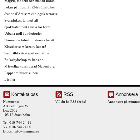
Magisk, modern och maxad Robin
Fokus på filosofi i Rådströms bibel
Jeanne d’Arc som ekologisk terrorist
Svartsjukestrid med stil
Spökteater med känsla för form
Urbana troll i underjorden
Skimrande tribut till klassisk balett
Klassiker som kreativ kabaré
Samhällskritiskt spel som show
Ett kalejdoskop av känslor
Mästerligt konstruerad Mayenburg
Rappt om historisk hen
Läs fler
Kontakta oss
RSS
Annonsera
Nummer.se
Vill du ha RSS feeds?
Annonsera på nummer
AB Tidningen Vi
Box 2052
103 12 Stockholm
Tel: 010-744 24 11
Vx: 010-744 24 00
E-post:
info@nummer.se