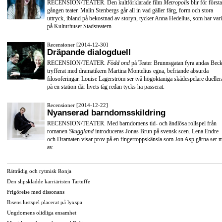
RECENSION/TEATER. Den kultförklarade film
Metropolis
blir för första
gången teater. Malin Stenbergs går all in vad gäller färg, form och stora
uttryck, ibland på bekostnad av storyn, tycker Anna Hedelius, som har vari
på Kulturhuset Stadsteatern.
Recensioner [2014-12-30]
Dräpande dialogduell
RECENSION/TEATER.
Född ond
på Teater Brunnsgatan fyra andas Beck
tryfferat med dramatikern Martina Montelius egna, befriande absurda
filosoferingar. Louise Lagerström ser två högoktaniga skådespelare dueller
på en station där livets tåg redan tycks ha passerat.
Recensioner [2014-12-22]
Nyanserad barndomsskildring
RECENSION/TEATER. Med barndomens tid- och ändlösa rollspel från
romanen
Skuggland
introduceras Jonas Brun på svensk scen. Lena Endre
och Dramaten visar prov på en fingertoppskänsla som Jon Asp gärna ser 
av.
Rättrådig och rytmisk Ronja
Den slipsklädde karriäristen Tartuffe
Frigörelse med dissonans
Ibsens lustspel placerat på lyxspa
Ungdomens olidliga ensamhet