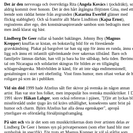
Det är den
nervsvaga och överviktiga Rita (
Angela Kovács
i tjockdräkt), 
aldrig kommit över honom. Det är den hårt åtgångna flöjtisten Gina, med et
leende som räddat henne från avgrunden (
Katarina Ewerlöf
glänser med
flickig stabbighet). Och så framför allt Marie Lindblom (
Kajsa Ernst
),
regissörens alter ego, den konstnärsaspirerande sambon som bedragits mest
men ändå klarat sig bäst.
Lindberg De Geer
rullar så bandet baklänges. Johnny Boy (
Magnus
Krepper
) knuffas ur kistan, en bokstavlig bild för en förestående
gravskändning. Plakat på bargolvet tar han sig upp för ännu en runda, ännu e
ligg och ännu ett infantilt självömkande över sakernas tillstånd. Barn och
familjeliv lämnas därhän; han vill ju bara ha lite sällskap, hela tiden. Beröm
tal om Nicaragua och solidaritet skingras för bilden av en tillgänglig
schlagersångerska. Motivbilden är känd, för att inte säga endimensionell;
gestaltningen i stort sett obefintlig. Visst finns humor, men oftast verkar de 
roligare på scen än i publiken.
Vid sin död
1999 hade Afzelius sålt fler skivor på svenska än någon annan
artist. Han var stor hos folket, men impopulär hos svenska musikkritiker. I
1991 skrev
Håkan Lahger
, som också refereras i pjäsen, ”[f]ör att lyckas bl
missförstådd under tjugo års tid krävs uthållighet, konsekvens samt brist på
humor och charm. Björn Afzelius har alla dessa egenskaper”, apropå
ytterligare en oförståelig försäljningsframgång.
På sätt och
vis är det som om musikkritikernas dom över artisten delas av
Lindberg De Geer i hennes syn på privatpersonen (som efter hand blir mer
symbolisk än specifik). För trots att Magnus Krepper är väl så ståtlig som