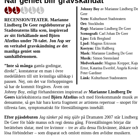
När geniet blir gravskändat
Johnny Boy
av Marianne Lindberg De
Geer
Scen:
Kulturhuset Stadsteatern
RECENSION/TEATER. Marianne
Ort:
Stockholm
Lindberg De Geer regidebuterar på
Regi:
Marianne Lindberg De Geer
Stadsteaterns lilla scen, inspirerad
Scenografi:
Carl Johan De Geer
av sitt förhållande med Björn
Ljus:
Erik Berglund
Afzelius under 70-talet. Jon Asp ser
Ljud:
Magnus Ericsson
en veritabel gravskändning av det
Kostym:
Elin Hallberg
manliga geniet som
Mask:
Marianne Lindberg De Geer
samhällsfenomen.
Musik:
Simon Steensland
Medverkande:
Magnus Krepper, Kajs
”Inte så många
gamla godingar,
Ernst, Katarina Ewerlöf, Angela Kovác
direkt”, konstaterar en man i övre
Peter Gardiner
medelåldern till sitt kvinnliga sällskap i
Länk:
Kulturhuset Stadsteatern
pausen. Nej, om det var förhoppningen
så har de kommit förgäves. Även om
Johnny Boy
, enligt förhandstexten inspirerad av
Marianne Lindberg De
Geers
kärlekshistoria med
Björn Afzelius
och med förekommande musik av
densamme, så ges här bara korta fragment av artistens repertoar – snopet för
tillresta fans, symptomatiskt för föreställningens innehåll.
Efter pjäsdebuten
Jag tänker på mig själv
på Dramaten 2007 står Lindberg
De Geer för både manus och regi denna gång. Föreställningen börjar där
berättelsen slutar, med tre kvinnor – tre av alla dessa flickvänner, älskare oc
lösa förbindelser – som disparat och omlott minns den avlidne musikern.