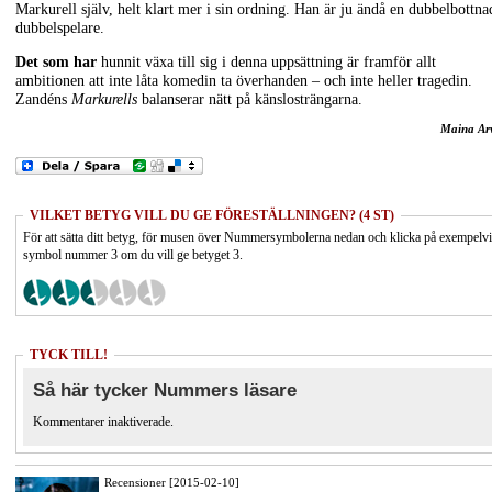
Markurell själv, helt klart mer i sin ordning. Han är ju ändå en dubbelbottna
dubbelspelare.
Det som har
hunnit växa till sig i denna uppsättning är framför allt
ambitionen att inte låta komedin ta överhanden – och inte heller tragedin.
Zandéns
Markurells
balanserar nätt på känslosträngarna.
Maina Ar
VILKET BETYG VILL DU GE FÖRESTÄLLNINGEN? (4 ST)
För att sätta ditt betyg, för musen över Nummersymbolerna nedan och klicka på exempelv
symbol nummer 3 om du vill ge betyget 3.
TYCK TILL!
Så här tycker Nummers läsare
Kommentarer inaktiverade.
Recensioner [2015-02-10]