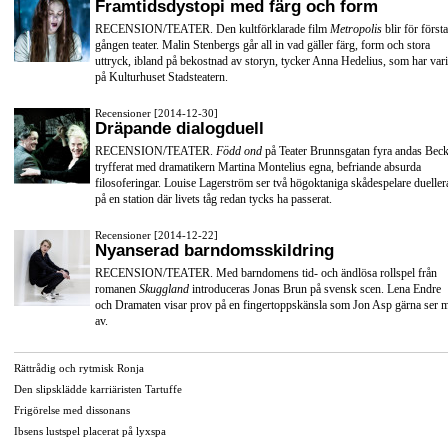
Framtidsdystopi med färg och form
RECENSION/TEATER. Den kultförklarade film
Metropolis
blir för första
gången teater. Malin Stenbergs går all in vad gäller färg, form och stora
uttryck, ibland på bekostnad av storyn, tycker Anna Hedelius, som har vari
på Kulturhuset Stadsteatern.
Recensioner [2014-12-30]
Dräpande dialogduell
RECENSION/TEATER.
Född ond
på Teater Brunnsgatan fyra andas Beck
tryfferat med dramatikern Martina Montelius egna, befriande absurda
filosoferingar. Louise Lagerström ser två högoktaniga skådespelare dueller
på en station där livets tåg redan tycks ha passerat.
Recensioner [2014-12-22]
Nyanserad barndomsskildring
RECENSION/TEATER. Med barndomens tid- och ändlösa rollspel från
romanen
Skuggland
introduceras Jonas Brun på svensk scen. Lena Endre
och Dramaten visar prov på en fingertoppskänsla som Jon Asp gärna ser 
av.
Rättrådig och rytmisk Ronja
Den slipsklädde karriäristen Tartuffe
Frigörelse med dissonans
Ibsens lustspel placerat på lyxspa