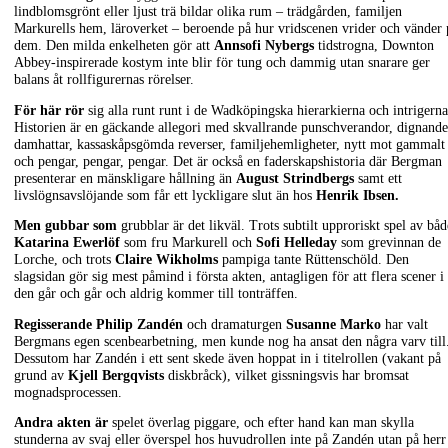
lindblomsgrönt eller ljust trä bildar olika rum – trädgården, familjen
Markurells hem, läroverket – beroende på hur vridscenen vrider och vänder 
dem. Den milda enkelheten gör att
Annsofi Nybergs
tidstrogna, Downton
Abbey-inspirerade kostym inte blir för tung och dammig utan snarare ger
balans åt rollfigurernas rörelser.
För här rör
sig alla runt runt i de Wadköpingska hierarkierna och intrigerna
Historien är en gäckande allegori med skvallrande punschverandor, dignande
damhattar, kassaskåpsgömda reverser, familjehemligheter, nytt mot gammalt
och pengar, pengar, pengar. Det är också en faderskapshistoria där Bergman
presenterar en mänskligare hållning än
August Strindbergs
samt ett
livslögnsavslöjande som får ett lyckligare slut än hos
Henrik Ibsen.
Men gubbar som
grubblar är det likväl. Trots subtilt upproriskt spel av båd
Katarina Ewerlöf
som fru Markurell och
Sofi Helleday
som grevinnan de
Lorche, och trots
Claire Wikholms
pampiga tante Rüttenschöld. Den
slagsidan gör sig mest påmind i första akten, antagligen för att flera scener i
den går och går och aldrig kommer till tonträffen.
Regisserande Philip Zandén
och dramaturgen
Susanne Marko
har valt
Bergmans egen scenbearbetning, men kunde nog ha ansat den några varv till
Dessutom har Zandén i ett sent skede även hoppat in i titelrollen (vakant på
grund av
Kjell Bergqvists
diskbråck), vilket gissningsvis har bromsat
mognadsprocessen.
Andra akten är
spelet överlag piggare, och efter hand kan man skylla
stunderna av svaj eller överspel hos huvudrollen inte på Zandén utan på herr