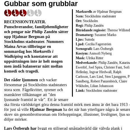
Gubbar som grubblar
Markurells
av Hjalmar Bergman
Scen:
Stockholms stadsteater
Ort:
Stockholm
RECENSION/TEATER.
Regi:
Philip Zandén
Punschverandor, familjehemligheter
Biträdande regissör:
Therese Willsted
och pengar när Philip Zandén sätter
Dramaturg:
Susanne Marko
upp Hjalmar Bergman på
Ljus:
Sutoda
Stockholms stadsteater. Nummers
Ljud:
Cecilia Fagerström
Maina Arvas tillbringar en
Scenografi:
Lars Östbergh
sommardag hos
Markurells i
Kostym:
Annsofi Nyberg
Wadköping
och konstaterar att
Mask:
Ulrika Ritter
uppsättningen inte är helt mogen
Medverkande:
Philip Zandén, Katarin
men ändå balanserar nätt mellan
Ewerlöf, Joel Spira, Christer Fant, Sofi
komedi och tragedi.
Helleday, Ingvar Hirdwall, Ralph
Carlsson, Lars Lind, Sten Ljunggren, P
Det råder ljummen
och vacker
Sandberg, Robert Panzenböck, Claire
försommar på Stockholms stadsteaters
Wikholm, Lilian Johansson
stora scen. Fågelkvitter, syrener och
Länk:
Stockholms stadsteater
manskörer tillkännager att ”den
ljusnande framtid är vår”. Ett år senare
ska första världskriget göra denna framtid mörk men ännu är det bara 1913 
för just så ville
Hjalmar Bergman
ha det när han ytterligare några år senar
skrev sin genombrottsroman om förhoppningar, illusioner, livslögner, ljus s
döljer mörker.
Lars Östbergh har
byggt en stiliserad småstadsvärld där välvda plank i