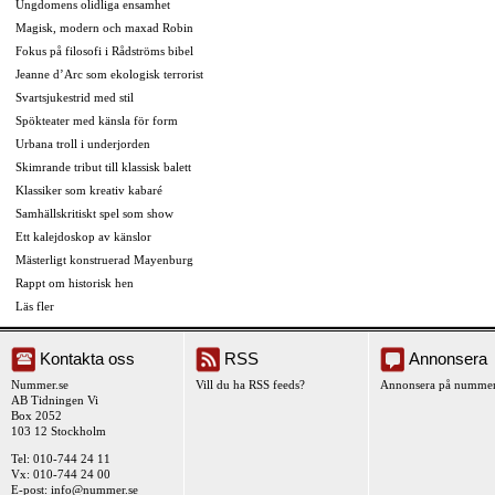
Ungdomens olidliga ensamhet
Magisk, modern och maxad Robin
Fokus på filosofi i Rådströms bibel
Jeanne d’Arc som ekologisk terrorist
Svartsjukestrid med stil
Spökteater med känsla för form
Urbana troll i underjorden
Skimrande tribut till klassisk balett
Klassiker som kreativ kabaré
Samhällskritiskt spel som show
Ett kalejdoskop av känslor
Mästerligt konstruerad Mayenburg
Rappt om historisk hen
Läs fler
Kontakta oss
RSS
Annonsera
Nummer.se
Vill du ha RSS feeds?
Annonsera på nummer
AB Tidningen Vi
Box 2052
103 12 Stockholm
Tel: 010-744 24 11
Vx: 010-744 24 00
E-post:
info@nummer.se