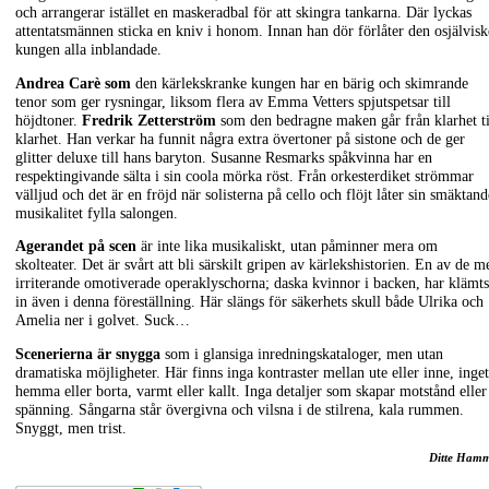
och arrangerar istället en maskeradbal för att skingra tankarna. Där lyckas
attentatsmännen sticka en kniv i honom. Innan han dör förlåter den osjälvisk
kungen alla inblandade.
Andrea Carè som
den kärlekskranke kungen har en bärig och skimrande
tenor som ger rysningar, liksom flera av Emma Vetters spjutspetsar till
höjdtoner.
Fredrik Zetterström
som den bedragne maken går från klarhet ti
klarhet. Han verkar ha funnit några extra övertoner på sistone och de ger
glitter deluxe till hans baryton. Susanne Resmarks spåkvinna har en
respektingivande sälta i sin coola mörka röst. Från orkesterdiket strömmar
välljud och det är en fröjd när solisterna på cello och flöjt låter sin smäktand
musikalitet fylla salongen.
Agerandet på scen
är inte lika musikaliskt, utan påminner mera om
skolteater. Det är svårt att bli särskilt gripen av kärlekshistorien. En av de m
irriterande omotiverade operaklyschorna; daska kvinnor i backen, har klämts
in även i denna föreställning. Här slängs för säkerhets skull både Ulrika och
Amelia ner i golvet. Suck…
Scenerierna är snygga
som i glansiga inredningskataloger, men utan
dramatiska möjligheter. Här finns inga kontraster mellan ute eller inne, inget
hemma eller borta, varmt eller kallt. Inga detaljer som skapar motstånd eller
spänning. Sångarna står övergivna och vilsna i de stilrena, kala rummen.
Snyggt, men trist.
Ditte Ham