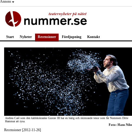
Annons
Start
Nyheter
Recensioner
Fördjupning
Kontakt
Andrea Carè som den kärlekskranke Gustav III har en bärig och skimrande tenor som får Nummers Ditte
Hammar att rysa.
Foto: Hans Nils
Recensioner [2012-11-26]