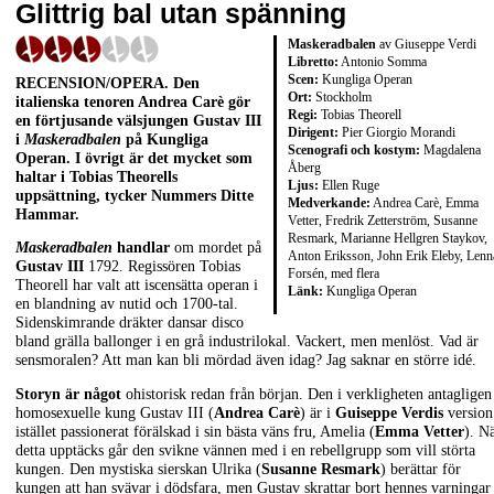
Glittrig bal utan spänning
Maskeradbalen
av Giuseppe Verdi
Libretto:
Antonio Somma
Scen:
Kungliga Operan
RECENSION/OPERA. Den
Ort:
Stockholm
italienska tenoren Andrea Carè gör
Regi:
Tobias Theorell
en förtjusande välsjungen Gustav III
Dirigent:
Pier Giorgio Morandi
i
Maskeradbalen
på Kungliga
Scenografi och kostym:
Magdalena
Operan. I övrigt är det mycket som
Åberg
haltar i Tobias Theorells
Ljus:
Ellen Ruge
uppsättning, tycker Nummers Ditte
Medverkande:
Andrea Carè, Emma
Hammar.
Vetter, Fredrik Zetterström, Susanne
Resmark, Marianne Hellgren Staykov,
Maskeradbalen
handlar
om mordet på
Anton Eriksson, John Erik Eleby, Lenn
Gustav III
1792. Regissören Tobias
Forsén, med flera
Theorell har valt att iscensätta operan i
Länk:
Kungliga Operan
en blandning av nutid och 1700-tal.
Sidenskimrande dräkter dansar disco
bland grälla ballonger i en grå industrilokal. Vackert, men menlöst. Vad är
sensmoralen? Att man kan bli mördad även idag? Jag saknar en större idé.
Storyn är något
ohistorisk redan från början. Den i verkligheten antagligen
homosexuelle kung Gustav III (
Andrea Carè
) är i
Guiseppe Verdis
version
istället passionerat förälskad i sin bästa väns fru, Amelia (
Emma Vetter
). N
detta upptäcks går den svikne vännen med i en rebellgrupp som vill störta
kungen. Den mystiska sierskan Ulrika (
Susanne Resmark
) berättar för
kungen att han svävar i dödsfara, men Gustav skrattar bort hennes varningar