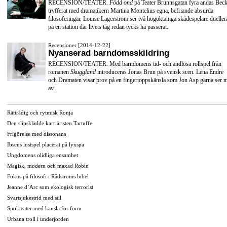
RECENSION/TEATER.
Född ond
på Teater Brunnsgatan fyra andas Beck
tryfferat med dramatikern Martina Montelius egna, befriande absurda
filosoferingar. Louise Lagerström ser två högoktaniga skådespelare dueller
på en station där livets tåg redan tycks ha passerat.
Recensioner [2014-12-22]
Nyanserad barndomsskildring
RECENSION/TEATER. Med barndomens tid- och ändlösa rollspel från
romanen
Skuggland
introduceras Jonas Brun på svensk scen. Lena Endre
och Dramaten visar prov på en fingertoppskänsla som Jon Asp gärna ser 
av.
Rättrådig och rytmisk Ronja
Den slipsklädde karriäristen Tartuffe
Frigörelse med dissonans
Ibsens lustspel placerat på lyxspa
Ungdomens olidliga ensamhet
Magisk, modern och maxad Robin
Fokus på filosofi i Rådströms bibel
Jeanne d’Arc som ekologisk terrorist
Svartsjukestrid med stil
Spökteater med känsla för form
Urbana troll i underjorden