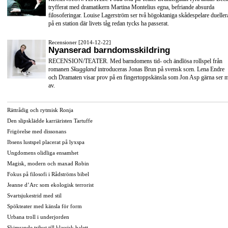
tryfferat med dramatikern Martina Montelius egna, befriande absurda
filosoferingar. Louise Lagerström ser två högoktaniga skådespelare dueller
på en station där livets tåg redan tycks ha passerat.
Recensioner [2014-12-22]
Nyanserad barndomsskildring
RECENSION/TEATER. Med barndomens tid- och ändlösa rollspel från
romanen
Skuggland
introduceras Jonas Brun på svensk scen. Lena Endre
och Dramaten visar prov på en fingertoppskänsla som Jon Asp gärna ser 
av.
Rättrådig och rytmisk Ronja
Den slipsklädde karriäristen Tartuffe
Frigörelse med dissonans
Ibsens lustspel placerat på lyxspa
Ungdomens olidliga ensamhet
Magisk, modern och maxad Robin
Fokus på filosofi i Rådströms bibel
Jeanne d’Arc som ekologisk terrorist
Svartsjukestrid med stil
Spökteater med känsla för form
Urbana troll i underjorden
Skimrande tribut till klassisk balett