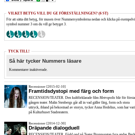
VILKET BETYG VILL DU GE FÖRESTÄLLNINGEN? (6 ST)
För att sätta ditt betyg, för musen över Nummersymbolerna nedan och klicka på exempelv
symbol nummer 3 om du vill ge betyget 3.
TYCK TILL!
Så här tycker Nummers läsare
Kommentarer inaktiverade.
Recensioner [2015-02-10]
Framtidsdystopi med färg och form
RECENSION/TEATER. Den kultförklarade film
Metropolis
blir för första
gången teater. Malin Stenbergs går all in vad gäller färg, form och stora
uttryck, ibland på bekostnad av storyn, tycker Anna Hedelius, som har vari
på Kulturhuset Stadsteatern.
Recensioner [2014-12-30]
Dräpande dialogduell
RECENSION/TEATER.
Född ond
på Teater Brunnsgatan fyra andas Beck