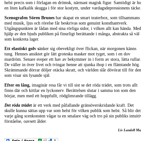
helst precis som i förlagan en drömsk, närmast magisk figur. Samtidigt är h
en liten kafkalik skugga i för stor kostym, under vardagsdepressionens täcke
Scenografen Sören Brunes
har skapat en smart teaterbox, som tillsammans
med musik, ljus och rörelse får beskrivas som genuint konsthantverk.
Utgångspunkten är lådan med sina rörliga sidor, i vilken allt kan hända. Med
hjälp av den bjuds publiken på finurligt berättande i många, abstrakta så väl
som konkreta lager.
Ett elastiskt golv s
änker sig obevekligt över flickan, när morgonen känns
tung. Hennes ansiktet gör lätt groteska masker mot tyget, som i en dov
mardröm. Senare sveper ett hav av bekymmer in i form av stora, lätta rullar.
De väller in över livet och tvingar henne att sjunka ihop i en flämtande hög.
Skrämmande dörrar döljer otäcka skratt, och världen slår dövörat till för de
som visar sin lysande själ.
Efter en lång,
imaginär resa får vi till sist se det röda trädet, som trots allt
finns där och kittlar en lyckonerv. Berättelsen slutar i samma ton som den
börjar, men med ett hoppfullt, rödglimrande tillägg.
Det röda trädet
är ett verk med påfallande gränsöverskridande kraft. Det
skulle kunna sättas upp var som helst för vilken publik som helst. Så blir det
varje gång scenkonsten vågar ta en smalare väg och tro på sin publiks intuiti
förståelse, oavsett ålder.
Liv Landell Ma