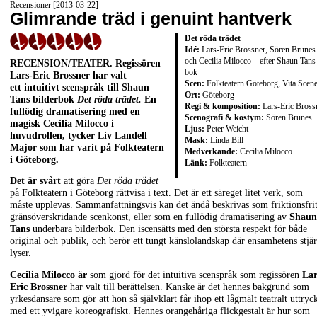
Recensioner [2013-03-22]
Glimrande träd i genuint hantverk
Det röda trädet
Idé:
Lars-Eric Brossner, Sören Brunes
och Cecilia Milocco – efter Shaun Tans
RECENSION/TEATER. Regissören
bok
Lars-Eric Brossner har valt
Scen:
Folkteatern Göteborg, Vita Scen
ett intuitivt scenspråk till Shaun
Ort:
Göteborg
Tans bilderbok
Det röda trädet.
En
Regi & komposition:
Lars-Eric Bross
fullödig dramatisering med en
Scenografi & kostym:
Sören Brunes
magisk Cecilia Milocco i
Ljus:
Peter Weicht
huvudrollen, tycker Liv Landell
Mask:
Linda Bill
Major som har varit på Folkteatern
Medverkande:
Cecilia Milocco
i Göteborg.
Länk:
Folkteatern
Det är svårt
att göra
Det röda trädet
på Folkteatern i Göteborg rättvisa i text. Det är ett säreget litet verk, som
måste upplevas. Sammanfattningsvis kan det ändå beskrivas som friktionsfrit
gränsöverskridande scenkonst, eller som en fullödig dramatisering av
Shaun
Tans
underbara bilderbok. Den iscensätts med den största respekt för både
original och publik, och berör ett tungt känslolandskap där ensamhetens stjä
lyser.
Cecilia Milocco är
som gjord för det intuitiva scenspråk som regissören
Lar
Eric Brossner
har valt till berättelsen. Kanske är det hennes bakgrund som
yrkesdansare som gör att hon så självklart får ihop ett lågmält teatralt uttryc
med ett yvigare koreografiskt. Hennes orangehåriga flickgestalt är hur som