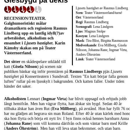
Glesbygd på dekis
Ljusets hastighet av Rasmus Lindberg
Scen
: Teater Västernorrland/turné
Ort
: Västernorrland
RECENSION/TEATER
.
Regi
: Rasmus Lindberg
Galghumoristiskt målar
Scenografi
: Lena Lindgren
dramatikern och regissören Rasmus
Ljus
: Magnus Stolpe
Lindberg upp en lantlig idyll(?)av
Kostym
: Lena Lindgren
arbetslöshet, alkoholism och
Mask
: Tira Blixt, Birgitta Rasmusson
ensamhet i
Ljusets hastighet
. Karin
Medverkande
: Eva Millberg, Gisela
Kämsby skakas om på Teater
Nilsson, Johanna Rane, Ingmar Virta,
Västernorrland.
Anders Öhrström
Länk
:
Teater Västernorrland
Det sitter
en skådespelare utklädd till
katt (
Gisela Nilsson
) på scenen när
publiken bänkar sig inför premiären på
Rasmus Lindbergs
pjäs
Ljusets
hastighet
på Konsertteatern i Sundsvall. Texten ”En katt börjar falla genom
luften” rullar på en ljusskylt i bakgrunden. Och katten faller. Under tiden
händer det saker.
Alkoholisten
Lennart (
Ingmar Virta
) har blivit uppsagd och erbjuds jobb
långt hemifrån. Men han vägrar flytta, han älskar sin bygd. Sedan 40 år
tillbaka älskar han även Rut (
Eva Millberg
), på avstånd. Hon har fyllt 76 o
har nu glädjen att begrava sin man Roland. Efter 40 år utan kärlek med ho
ska hon flytta och börja ett nytt liv. I byn finns också hennes barnbarn Anna
(
Johanna Rane
) som vill komma därifrån och som väntar barn med Krille
(
Anders Öhrström
). Men han vill leva utan bekymmer, och utan barn.