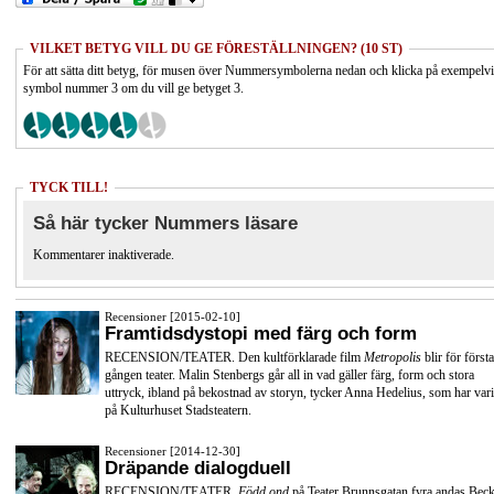
VILKET BETYG VILL DU GE FÖRESTÄLLNINGEN? (10 ST)
För att sätta ditt betyg, för musen över Nummersymbolerna nedan och klicka på exempelv
symbol nummer 3 om du vill ge betyget 3.
TYCK TILL!
Så här tycker Nummers läsare
Kommentarer inaktiverade.
Recensioner [2015-02-10]
Framtidsdystopi med färg och form
RECENSION/TEATER. Den kultförklarade film
Metropolis
blir för första
gången teater. Malin Stenbergs går all in vad gäller färg, form och stora
uttryck, ibland på bekostnad av storyn, tycker Anna Hedelius, som har vari
på Kulturhuset Stadsteatern.
Recensioner [2014-12-30]
Dräpande dialogduell
RECENSION/TEATER.
Född ond
på Teater Brunnsgatan fyra andas Beck