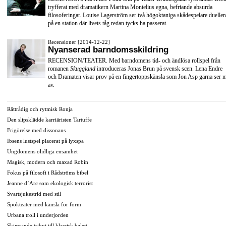
tryfferat med dramatikern Martina Montelius egna, befriande absurda
filosoferingar. Louise Lagerström ser två högoktaniga skådespelare dueller
på en station där livets tåg redan tycks ha passerat.
Recensioner [2014-12-22]
Nyanserad barndomsskildring
RECENSION/TEATER. Med barndomens tid- och ändlösa rollspel från
romanen
Skuggland
introduceras Jonas Brun på svensk scen. Lena Endre
och Dramaten visar prov på en fingertoppskänsla som Jon Asp gärna ser 
av.
Rättrådig och rytmisk Ronja
Den slipsklädde karriäristen Tartuffe
Frigörelse med dissonans
Ibsens lustspel placerat på lyxspa
Ungdomens olidliga ensamhet
Magisk, modern och maxad Robin
Fokus på filosofi i Rådströms bibel
Jeanne d’Arc som ekologisk terrorist
Svartsjukestrid med stil
Spökteater med känsla för form
Urbana troll i underjorden
Skimrande tribut till klassisk balett