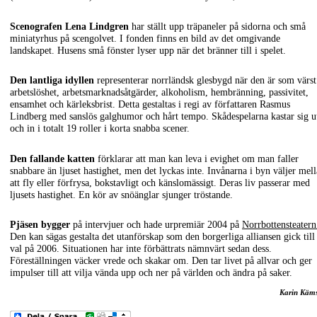
Scenografen Lena Lindgren
har ställt upp träpaneler på sidorna och små
miniatyrhus på scengolvet. I fonden finns en bild av det omgivande
landskapet. Husens små fönster lyser upp när det bränner till i spelet.
Den lantliga idyllen
representerar norrländsk glesbygd när den är som värst
arbetslöshet, arbetsmarknadsåtgärder, alkoholism, hembränning, passivitet,
ensamhet och kärleksbrist. Detta gestaltas i regi av författaren Rasmus
Lindberg med sanslös galghumor och hårt tempo. Skådespelarna kastar sig u
och in i totalt 19 roller i korta snabba scener.
Den fallande katten
förklarar att man kan leva i evighet om man faller
snabbare än ljuset hastighet, men det lyckas inte. Invånarna i byn väljer mel
att fly eller förfrysa, bokstavligt och känslomässigt. Deras liv passerar med
ljusets hastighet. En kör av snöänglar sjunger tröstande.
Pjäsen bygger
på intervjuer och hade urpremiär 2004 på
Norrbottensteatern
Den kan sägas gestalta det utanförskap som den borgerliga alliansen gick till
val på 2006. Situationen har inte förbättrats nämnvärt sedan dess.
Föreställningen väcker vrede och skakar om. Den tar livet på allvar och ger
impulser till att vilja vända upp och ner på världen och ändra på saker.
Karin Käm