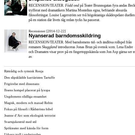
RECENSION/TEATER.
Född ond
på Teater Brunnsgatan fyra andas Beck
tryfferat med dramatikern Martina Montelius egna, befriande absurda
filosoferingar. Louise Lagerström ser två högoktaniga skådespelare dueller
på en station där livets tåg redan tycks ha passerat.
Recensioner [2014-12-22]
Nyanserad barndomsskildring
RECENSION/TEATER. Med barndomens tid- och ändlösa rollspel från
romanen
Skuggland
introduceras Jonas Brun på svensk scen. Lena Endre
och Dramaten visar prov på en fingertoppskänsla som Jon Asp gärna ser 
av.
Rättrådig och rytmisk Ronja
Den slipsklädde karriäristen Tartuffe
Frigörelse med dissonans
Ibsens lustspel placerat på lyxspa
Ungdomens olidliga ensamhet
Magisk, modern och maxad Robin
Fokus på filosofi i Rådströms bibel
Jeanne d’Arc som ekologisk terrorist
Svartsjukestrid med stil
Spökteater med känsla för form
Urbana troll i underjorden