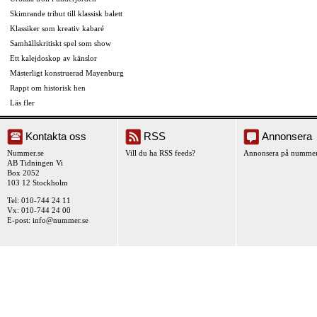
Skimrande tribut till klassisk balett
Klassiker som kreativ kabaré
Samhällskritiskt spel som show
Ett kalejdoskop av känslor
Mästerligt konstruerad Mayenburg
Rappt om historisk hen
Läs fler
Kontakta oss
RSS
Annonsera
Nummer.se
Vill du ha RSS feeds?
Annonsera på nummer
AB Tidningen Vi
Box 2052
103 12 Stockholm
Tel: 010-744 24 11
Vx: 010-744 24 00
E-post:
info@nummer.se