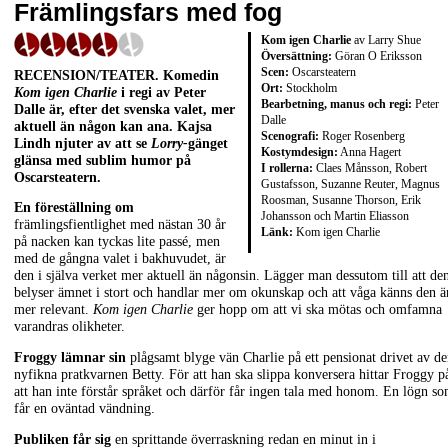
Främlingsfars med fog
Kom igen Charlie
av Larry Shue
Översättning:
Göran O Eriksson
Scen:
Oscarsteatern
RECENSION/TEATER. Komedin
Ort:
Stockholm
Kom igen Charlie
i regi av Peter
Bearbetning, manus och regi:
Peter
Dalle är, efter det svenska valet, mer
Dalle
aktuell än någon kan ana. Kajsa
Scenografi:
Roger Rosenberg
Lindh njuter av att se
Lorry-
gänget
Kostymdesign:
Anna Hagert
glänsa med sublim humor på
I rollerna:
Claes Månsson, Robert
Oscarsteatern.
Gustafsson, Suzanne Reuter, Magnus
Roosman, Susanne Thorson, Erik
En föreställning om
Johansson och Martin Eliasson
främlingsfientlighet med nästan 30 år
Länk:
Kom igen Charlie
på nacken kan tyckas lite passé, men
med de gångna valet i bakhuvudet, är
den i själva verket mer aktuell än någonsin. Lägger man dessutom till att de
belyser ämnet i stort och handlar mer om okunskap och att våga känns den ä
mer relevant.
Kom igen Charlie
ger hopp om att vi ska mötas och omfamna
varandras olikheter.
Froggy lämnar sin
plågsamt blyge vän Charlie på ett pensionat drivet av d
nyfikna pratkvarnen Betty. För att han ska slippa konversera hittar Froggy p
att han inte förstår språket och därför får ingen tala med honom. En lögn s
får en oväntad vändning.
Publiken får sig
en sprittande överraskning redan en minut in i