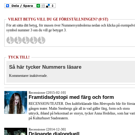
VILKET BETYG VILL DU GE FÖRESTÄLLNINGEN? (0 ST)
För att sätta ditt betyg, för musen över Nummersymbolerna nedan och klicka på exempelv
symbol nummer 3 om du vill ge betyget 3.
TYCK TILL!
Så här tycker Nummers läsare
Kommentarer inaktiverade.
Recensioner [2015-02-10]
Framtidsdystopi med färg och form
RECENSION/TEATER. Den kultförklarade film
Metropolis
blir för första
gången teater. Malin Stenbergs går all in vad gäller färg, form och stora
uttryck, ibland på bekostnad av storyn, tycker Anna Hedelius, som har vari
på Kulturhuset Stadsteatern.
Recensioner [2014-12-30]
Dräpande dialogduell