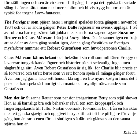
föreställningen och sen är cirkusen i full gång. Inte på det typiska farsartade
släng-i-dörrar-sättet utan med mer sublim och bitvis trygg humor som är
typisk för trogna
Lorry-
fantaster.
The Foreigner
som
pjäsen heter i original spelades första gången i novembe
1984 och det är andra gången
Peter Dalle
regisserar en svensk upplaga. I tv
av rollerna har regissören fått jobba med sina forna vapendragare
Suzanne
Reuter
och
Claes Månsson
från just
Lorry
-tiden
.
Det är sannerligen en fröj
att se delar av detta gäng samlat igen, denna gång förstärkta av Sveriges
mysfarbror nummer ett;
Robert Gustafsson
som huvudpersonen Charlie.
Claes Månsson känns
bekant och bekväm i sin roll som militären Froggy o
levererar tungvrickande lögner och historier på sitt sedvanligt lugna men
slagkraftiga sätt. Även Robert Gustafsson är sig lik, för Charlie blir precis e
så förvirrad och tafatt herre som vi sett honom spela så många gånger förut.
Även om jag gärna hade sett honom klä sig i en lite nyare kostym finns det 
personer kan spela så finurligt charmanta och osynligt närvarande som
Gustafsson.
Men det är
Suzanne Reuter som pensionärsägarinnan Betty som stjäl showe
Hon är så barnsligt bra och behärskar såväl ton som kroppsspråk och
fingertoppskänsla till fullo. Nästan obemärkt förvandlas hon från en karaktä
med ett ganska sjavigt och uppgivet intryck till att bli lite piffigare för varje
gång hon äntrar scenen för att slutligen stå där och glänsa som den sanna
stjärna hon är.
Kajsa Li