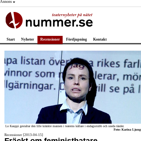
Annons
Start
Nyheter
Recensioner
Fördjupning
Kontakt
Lo Kauppi gestaltar den lille kränkte mannen i teaterns källare i endagsstubb och sneda tänder.
Foto: Karina Ljung
Recensioner [2013-04-15]
Fräckt om feministhatare