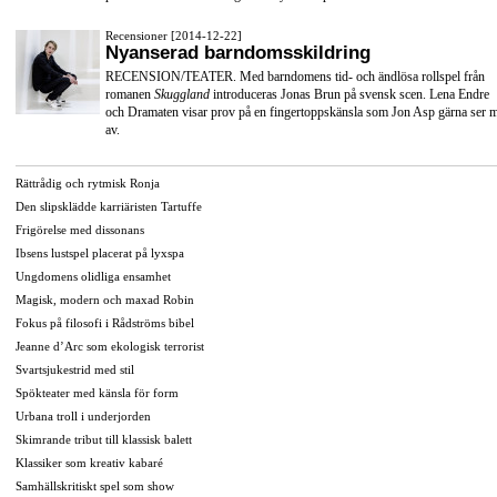
Recensioner [2014-12-22]
Nyanserad barndomsskildring
RECENSION/TEATER. Med barndomens tid- och ändlösa rollspel från
romanen
Skuggland
introduceras Jonas Brun på svensk scen. Lena Endre
och Dramaten visar prov på en fingertoppskänsla som Jon Asp gärna ser 
av.
Rättrådig och rytmisk Ronja
Den slipsklädde karriäristen Tartuffe
Frigörelse med dissonans
Ibsens lustspel placerat på lyxspa
Ungdomens olidliga ensamhet
Magisk, modern och maxad Robin
Fokus på filosofi i Rådströms bibel
Jeanne d’Arc som ekologisk terrorist
Svartsjukestrid med stil
Spökteater med känsla för form
Urbana troll i underjorden
Skimrande tribut till klassisk balett
Klassiker som kreativ kabaré
Samhällskritiskt spel som show