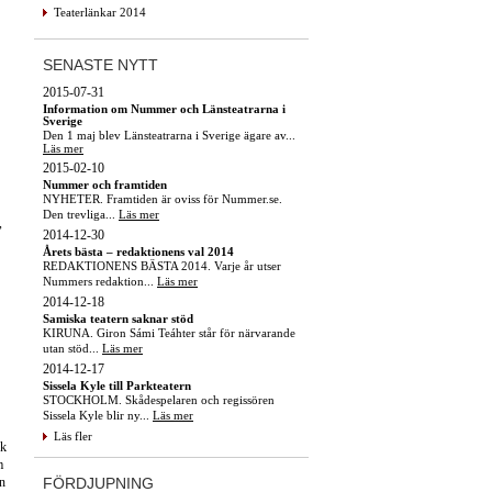
Teaterlänkar 2014
SENASTE NYTT
2015-07-31
Information om Nummer och Länsteatrarna i
Sverige
Den 1 maj blev Länsteatrarna i Sverige ägare av...
Läs mer
2015-02-10
Nummer och framtiden
NYHETER. Framtiden är oviss för Nummer.se.
Den trevliga...
Läs mer
,
2014-12-30
Årets bästa – redaktionens val 2014
REDAKTIONENS BÄSTA 2014. Varje år utser
Nummers redaktion...
Läs mer
2014-12-18
Samiska teatern saknar stöd
KIRUNA. Giron Sámi Teáhter står för närvarande
utan stöd...
Läs mer
2014-12-17
Sissela Kyle till Parkteatern
STOCKHOLM. Skådespelaren och regissören
Sissela Kyle blir ny...
Läs mer
Läs fler
ck
m
FÖRDJUPNING
ån