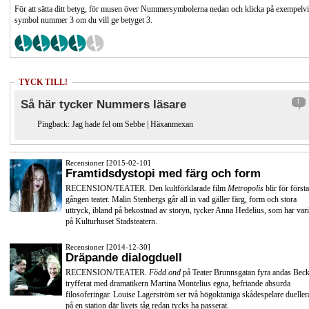
För att sätta ditt betyg, för musen över Nummersymbolerna nedan och klicka på exempelv
symbol nummer 3 om du vill ge betyget 3.
TYCK TILL!
Så här tycker Nummers läsare
1
Pingback:
Jag hade fel om Sebbe | Häxanmexan
Recensioner [2015-02-10]
Framtidsdystopi med färg och form
RECENSION/TEATER. Den kultförklarade film
Metropolis
blir för första
gången teater. Malin Stenbergs går all in vad gäller färg, form och stora
uttryck, ibland på bekostnad av storyn, tycker Anna Hedelius, som har vari
på Kulturhuset Stadsteatern.
Recensioner [2014-12-30]
Dräpande dialogduell
RECENSION/TEATER.
Född ond
på Teater Brunnsgatan fyra andas Beck
tryfferat med dramatikern Martina Montelius egna, befriande absurda
filosoferingar. Louise Lagerström ser två högoktaniga skådespelare dueller
på en station där livets tåg redan tycks ha passerat.