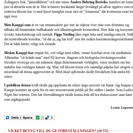
Zolfagarys bok, ”jämställdister” och inte minst
Anders Behring Breiviks
manifest att fram
just så absurda som de är. Hur kvinnors beräknade längre livslängd på allvar upplevs som e
orättvisa liksom hur vi med ljuset hastighet rusar mot ett ”Amazonia” där kvinnorna snart ha
tagit över.
Men Kauppi som
är en van enmansaktör gör mer än raljerar över män som drömmer sig
tillbaka till femtiotalets bullbakande och tillmötesgående kvinnoideal. Hon iklär sig kostyme
fysiskt, känslomässigt och mentalt.
Figge Norling
låter regin leka med manliga uttryck. Stäl
det kontrollerade korrekta, ”så där ja, jag har koll” mot det osäkra kastrationsångestskrikande
Det är både bitskt, roligt och rörande.
Medan Kauppi har
empati för, och roligt med rollen, vinner hon/han även vår medkänsla.
Alltmedan ”vit kränkt man” med IQ-kurvor, diagram och biologiska forskningsresultat
försöker övertyga oss om männens djupt diskriminerade verklighet, växer insikten om hur
maktlös han verkligen känner sig. Man vill liksom trösta och samtidigt påpeka hur ologisk 
missriktad all denna aggressivitet är. Med ökad självinsikt skulle förståelsen från andra bli
större.
I publiken denna
kväll skulle jag uppskatta att cirkus tjugo procent var hanar. Jag hoppas a
Kauppi kommer att spela för en mer testosterontät publik på fler ställen i landet. Som
Ladies
Night
fast tvärtom. Den här föreställningen skulle kunna leda till bra diskussioner utan hatet
som utgångspunkt.
Louise Lagerst
VILKET BETYG VILL DU GE FÖRESTÄLLNINGEN? (10 ST)