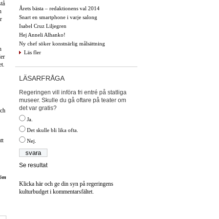
stå
Årets bästa – redaktionens val 2014
n
Snart en smartphone i varje salong
r
Isabel Cruz Liljegren
Hej Anneli Alhanko!
Ny chef söker konstnärlig målsättning
n
Läs fler
ler
t.
LÄSARFRÅGA
Regeringen vill införa fri entré på statliga
museer. Skulle du gå oftare på teater om
det var gratis?
och
Ja.
Det skulle bli lika ofta.
tt
Nej.
Se resultat
röm
Klicka här och ge din syn på regeringens
kulturbudget i kommentarsfältet.