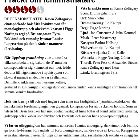
Vita kränkta män
av Kawa Zolfagary
Scen:
Brunnsgatan Fyra
Ort:
Stockholm
RECENSION/TEATER. Kawa Zolfagarys
Dramatisering:
Lo Kauppi
citatspäckade bok
Vita kränkta män
får
Regi:
Figge Norling
monologkropp och obekväm kostym i Figge
Ljud:
Jan Cruseman & Julia Kommel
Norlings regi på Brunnsgatan Fyra.
Mask:
Peter Westerberg
Beklämd och vemodig lyssnar Louise
Kostym:
Barbro Hellsing
Lagerström på den kränkte mannens
Medverkande:
Lo Kauppi
föreläsning.
Röster:
Alejandra Goic, Kalle
Westerdahl, Figge Norling, Göran
När
Uppdrag granskning
ville undersöka
Thorell, Peter Perski, Alexander Stocks
vilka som befann sig bakom de IP-nummer
Kawa Zolfagary med flera
som spottade ur sig kvinnohat och -hot, ledde
Länk:
Brunnsgatan Fyra
det ofta till någon snubbe i mjukisbyxor som
slokörat menade att det inte var så illa ment.
Den lille kränkte mannen i teaterns källare,
gestaltad av
Lo Kauppi
i endagsstubb och sneda tänder, känns onekligen som hörandes till
samma kränkta brödraskap.
Hela världen, ja
till och med tingen i den ännu inte färdigställda ”jämställdhetslokalen” där
han ska hålla föreläsning ingår i en gigantisk konspiration för att trycka ner honom. Som en
vilsen Mr Bean försöker han med spelad värdighet finna fotfästet bland rullar med isolering,
golvpapp och elkablar som blixtrar och kortsluts och sabbar hans powerpointupplägg.
Vi får en
utläggning om hur männen, allt sedan Titanics undergång, då kvinnor och barn fi
gå före i livbåtarna, förvandlats till förbrukningsvaror, mindre värda än kvinnor. Kauppi so
även dramatiserat pjäsen, får uppsjön av antifeministiska, rasistiska och sexistiska inlägg fr