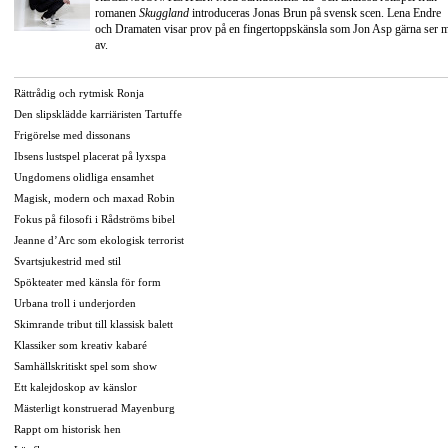
romanen
Skuggland
introduceras Jonas Brun på svensk scen. Lena Endre
och Dramaten visar prov på en fingertoppskänsla som Jon Asp gärna ser 
av.
Rättrådig och rytmisk Ronja
Den slipsklädde karriäristen Tartuffe
Frigörelse med dissonans
Ibsens lustspel placerat på lyxspa
Ungdomens olidliga ensamhet
Magisk, modern och maxad Robin
Fokus på filosofi i Rådströms bibel
Jeanne d’Arc som ekologisk terrorist
Svartsjukestrid med stil
Spökteater med känsla för form
Urbana troll i underjorden
Skimrande tribut till klassisk balett
Klassiker som kreativ kabaré
Samhällskritiskt spel som show
Ett kalejdoskop av känslor
Mästerligt konstruerad Mayenburg
Rappt om historisk hen