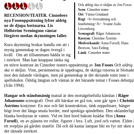
Och aldrig ska vi skiljas av Jon Fosse
Scen
: Cinnober teater
Ort
: Västra Götaland
RECENSION/TEATER
. Cinnobers
Regi
: <b>översättning och
nya Fosseuppsättning lyfter aldrig
bearbetning</b>: Svante Aulis
ur de djupa bottnarna. Lis
Löwenborg
Hellström Sveningson väntar
Scenografi
: Råger Johansson
förgäves medan skymningen faller.
Kostym
: Christine Åström
Medverkande
: Anna Forsell, Hans
Kura skymning brukar handla om att i
Brorson, Sara Estling
mysig gemenskap se dagen övergå i
Länk
:
Cinnober teater
kväll. Om att tillsammans bädda in sig
i mörkret. Man kan knappast tänka sig
en större kontrast än Cinnober teaters uppsättning av
Jon Fosses
Och aldrig
ska vi skiljas
. Visst, persiennerna är uppdragna, de skitiga rutorna är blottade
mot den dalande vårdagen, men på gemenskap är det skriande tomt inne i
spellokalen. Ödslig längtan och väntan är det bärande temat i Fosses debutpj
(från 1994).
Hangar och ståndsmässig
matsal är den motsägelsefulla känslan i
Råger
Johanssons
scenografi. Över allt härskar en grå ton, som går igen i
Christi
Åströms
kostymer. En stor och lätt konstruktion, tänk zeppelinare, hänger
högt över det långa smala bordet, med spinkiga spindelben. Den oklanderlig
blanka bordsytan är vatten. Vid ett litet bord bakom knådar Hon (
Anna
Forsell
), en av pjäsens tre roller, figurer i lera. Luft, jord och vatten. Elden 
ett svepljus på gården utanför. Då och då kastar lampan likt en fyr sitt sken u
det tätnade mörkret.