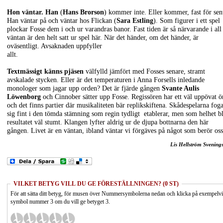
Hon väntar. Han
(
Hans Brorson
) kommer inte. Eller kommer, fast för sen
Han väntar på och väntar hos Flickan (
Sara Estling
). Som figurer i ett spel
plockar Fosse dem i och ur varandras banor. Fast tiden är så närvarande i all
väntan är den helt satt ur spel här. När det händer, om det händer, är
oväsentligt. Avsaknaden uppfyller
allt.
Textmässigt känns pjäsen
välfylld jämfört med Fosses senare, stramt
avskalade stycken. Eller är det temperaturen i Anna Forsells inledande
monologer som jagar upp orden? Det är fjärde gången
Svante Aulis
Löwenborg
och Cinnober sätter upp Fosse. Regissören har ett väl uppövat ö
och det finns partier där musikaliteten bär replikskiftena. Skådespelarna fog
sig fint i den tömda stämning som regin tydligt etablerar, men som helhet bl
resultatet väl stumt. Klangen lyfter aldrig ur de djupa bottnarna den här
gången. Livet är en väntan, ibland väntar vi förgäves på något som berör oss
Lis Hellström Svening
VILKET BETYG VILL DU GE FÖRESTÄLLNINGEN? (0 ST)
För att sätta ditt betyg, för musen över Nummersymbolerna nedan och klicka på exempelv
symbol nummer 3 om du vill ge betyget 3.