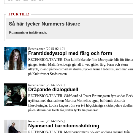
TYCK TILL!
Så här tycker Nummers läsare
Kommentarer inaktiverade.
Recensioner [2015-02-10]
Framtidsdystopi med färg och form
RECENSION/TEATER. Den kultförklarade film
Metropolis
blir för första
gången teater. Malin Stenbergs går all in vad gäller färg, form och stora
uttryck, ibland på bekostnad av storyn, tycker Anna Hedelius, som har vari
på Kulturhuset Stadsteatern.
Recensioner [2014-12-30]
Dräpande dialogduell
RECENSION/TEATER.
Född ond
på Teater Brunnsgatan fyra andas Beck
tryfferat med dramatikern Martina Montelius egna, befriande absurda
filosoferingar. Louise Lagerström ser två högoktaniga skådespelare dueller
på en station där livets tåg redan tycks ha passerat.
Recensioner [2014-12-22]
Nyanserad barndomsskildring
RECENSION/TEATER. Med barndomens tid- och ändlösa rollspel från