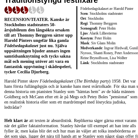
Traditionstyngd festfixare
Födelsedagskalaset av Harold Pinter
Scen
: Stockholms stadsteater
Ort
: Stockholm
RECENSION/TEATER
. Kanske är
Regi
: Thommy Berggren
Stockholms stadsteaters 50-
Scenografi
: Peter Holm
årsjubileum den långsökta orsaken
Ljus
: Alarik Lilliestierna
till att
Thommy Berggren
sätter upp
Kostym
: Peter Holm
Harold Pinters
ungefär lika gamla
Mask
: Siv Glans Molin
Födelsedagskalaset
just nu. Själva
Medverkande
: Ingvar Hirdwall, Gunil
uppsättningen bjuder annars ingen
Nyroos, Shanti Roney, Peter Andersson
samtidsanknytning och tycks sakna
Reine Brynolfsson, Lisa Wollter
mål och mening utöver att vara en
Länk
:
Stockholms stadsteater
fantastisk uppvisning i skådespeleri,
tycker
Cecilia Djurberg
.
Harold Pinter skrev
Födelsedagskalaset
(
The Birthday party
) 1958. Det var
hans första fullängdspjäs och är kanske hans mest svårtolkade. För ska man 
denna historia om pianisten Stanley som ”hämtas hem” av de båda männen
Goldberg och McCann efter ett år på Megs och Petey Boles ”pensionat” som
en realistisk historia eller som ett mardrömspel med lösryckta judiska,
ledtrådar?
Helt klart är
att texten är absurdistisk. Replikerna säger gärna emot varann
när det gäller faktainformation. Stanley hävdar till exempel att han inte alls
fyller år, men kalas blir det och hur man än väljer att tolka innebörderna av
det som sägs, ligger det nära till hands att se Stanley som något slags offer f