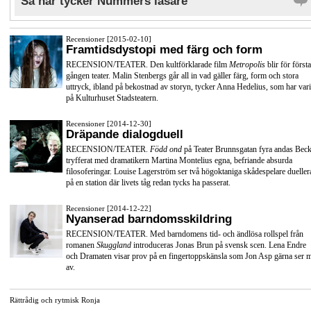
Så här tycker Nummers läsare
Recensioner [2015-02-10]
Framtidsdystopi med färg och form
RECENSION/TEATER. Den kultförklarade film
Metropolis
blir för första
gången teater. Malin Stenbergs går all in vad gäller färg, form och stora
uttryck, ibland på bekostnad av storyn, tycker Anna Hedelius, som har vari
på Kulturhuset Stadsteatern.
Recensioner [2014-12-30]
Dräpande dialogduell
RECENSION/TEATER.
Född ond
på Teater Brunnsgatan fyra andas Beck
tryfferat med dramatikern Martina Montelius egna, befriande absurda
filosoferingar. Louise Lagerström ser två högoktaniga skådespelare dueller
på en station där livets tåg redan tycks ha passerat.
Recensioner [2014-12-22]
Nyanserad barndomsskildring
RECENSION/TEATER. Med barndomens tid- och ändlösa rollspel från
romanen
Skuggland
introduceras Jonas Brun på svensk scen. Lena Endre
och Dramaten visar prov på en fingertoppskänsla som Jon Asp gärna ser 
av.
Rättrådig och rytmisk Ronja