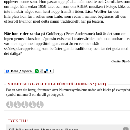
upplever henne som. Hon passar upp på alla män med te och Cornflakes so
om inget hänt sedan 1950-talet och som om ABBA-musiken i Peteys köksra
inte innebär något som helst hopp framåt i tiden.
Lisa Wollter
tar den
lilla plats hon får i rollen som Lulu, som redan i namnet begränsas till den
offerroll kvinnor med detta namn traditionellt har på teatern.
När hon rider ranka
på Goldbergs (Peter Anderssons) knä är det som om
ingen genusdiskussion någonsin existerat i teatervärlden och man undrar – v
var meningen med uppsättningen annat än en ren och skär
skådespelaruppvisning som befäster gamla traditioner, och tar det goda med
det dåliga?
Cecilia Djurb
VILKET BETYG VILL DU GE FÖRESTÄLLNINGEN? (14 ST)
För att sätta ditt betyg, för musen över Nummersymbolerna nedan och klicka på exempelv
symbol nummer 3 om du vill ge betyget 3.
TYCK TILL!
7