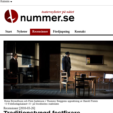
Annons
Start
Nyheter
Recensioner
Fördjupning
Kontakt
Reine Brynolfsson och Peter Andersson i Thommy Berggrens uppsättning av Harold Pinters
<I>Födelsedagskalaset</I> på Stockholms stadsteater.
Recensioner [2010-03-26]