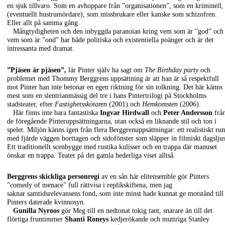
en sjuk tillvaro. Som en avhoppare från ”organisationen”, som en kriminell,
(eventuellt hustrumördare), som missbrukare eller kanske som schizofren.
Eller allt på samma gång.
Mångtydigheten och den inbyggda paranoian kring vem som är ”god” och
vem som är ”ond” har både politiska och existentiella poänger och är det
intressanta med dramat.
”Pjäsen är pjäsen”,
lär Pinter själv ha sagt om
The Birthday party
och
problemet med Thommy Berggrens uppsättning är att han är så respektfull
mot Pinter han inte betonar en egen riktning för sin tolkning. Det här känns
mest som en slentrianmässig del tre i hans Pintertrilogi på Stockholms
stadsteater, efter
Fastighetsskötaren
(2001) och
Hemkomsten
(2006).
Här finns inte bara fantastiska
Ingvar Hirdwall
och
Peter Andersson
frå
de föregående Pinteruppsättningarna, utan också en liknande stil och ton i
spelet. Miljön känns igen från flera Berggrenuppsättningar: ett realistiskt ru
med fjärde väggen borttagen och sidofönster som släpper in filmiskt dagsljus
Ett traditionellt scenbygge med rustika kulisser och en trappa där manuset
önskar en trappa. Teater på det gamla hederliga viset alltså.
Berggrens skickliga
personregi
av en sån här elitensemble gör Pinters
”comedy of menace” full rättvisa i replikskiftena, men jag
saknar samtidsrelevansens fond, som inte minst hade kunnat ge motstånd till
Pinters daterade kvinnosyn.
Gunilla Nyroos
gör Meg till en nedtonat tokig tant, snarare än till det
flörtiga fruntimmer
Shanti Roneys
kedjerökande och muttriga Stanley