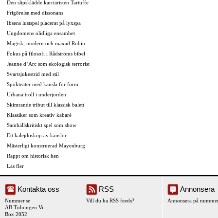
Den slipsklädde karriäristen Tartuffe
Frigörelse med dissonans
Ibsens lustspel placerat på lyxspa
Ungdomens olidliga ensamhet
Magisk, modern och maxad Robin
Fokus på filosofi i Rådströms bibel
Jeanne d’Arc som ekologisk terrorist
Svartsjukestrid med stil
Spökteater med känsla för form
Urbana troll i underjorden
Skimrande tribut till klassisk balett
Klassiker som kreativ kabaré
Samhällskritiskt spel som show
Ett kalejdoskop av känslor
Mästerligt konstruerad Mayenburg
Rappt om historisk hen
Läs fler
Kontakta oss
RSS
Annonsera
Nummer.se
Vill du ha RSS feeds?
Annonsera på nummer
AB Tidningen Vi
Box 2052