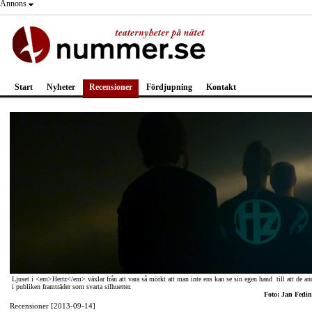
Annons
Start
Nyheter
Recensioner
Fördjupning
Kontakt
Ljuset i <em>Hertz</em> växlar från att vara så mörkt att man inte ens kan se sin egen hand till att de an
i publiken framträder som svarta silhuetter.
Foto: Jan Fedin
Recensioner [2013-09-14]