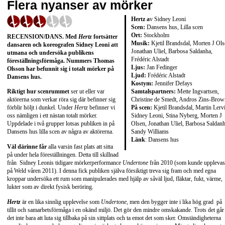
Flera nyanser av mörker
Hertz a
v Sidney Leoni
Scen:
Dansens hus, Lilla scen
Ort:
Stockholm
RECENSION/DANS. Med
Hertz
fortsätter
Musik:
Kjetil Brandsdal, Morten J Ols
dansaren och koreografen Sidney Leoni att
Jonathan Uliel, Barbosa Saldanha,
utmana och undersöka publikens
Frédéric Alstadt
föreställningsförmåga. Nummers Thomas
Ljus:
Jan Fedinger
Olsson har befunnit sig i totalt mörker på
Ljud:
Frédéric Alstadt
Dansens hus.
Kostym:
Jennifer Defays
Samtalspartners:
Mette Ingvartsen,
Riktigt hur scenrummet
ser ut eller var
Christine de Smedt, Andros Zins-Brow
aktörerna som verkar röra sig där befinner sig
På scen:
Kjetil Brandsdal, Martin Lerv
förblir höljt i dunkel. Under
Hertz
befinner vi
Sidney Leoni, Stina Nyberg, Morten J
oss nämligen i ett nästan totalt mörker.
Olsen, Jonathan Uliel, Barbosa Saldanh
Uppdelade i två grupper lotsas publiken in på
Sandy Williams
Dansens hus lilla scen av några av aktörerna.
Länk
:
Dansens hus
Väl därinne får
alla varsin fast plats att sitta
på under hela föreställningen. Detta till skillnad
från Sidney Leonis tidigare mörkerperformance
Undertone
från 2010 (som kunde upplevas
på Weld våren 2011). I denna fick
publiken själva försiktigt treva sig fram och med egna
kroppar undersöka ett rum som manipulerades med hjälp av såväl ljud, fläktar, fukt, värme,
lukter som av direkt fysisk beröring.
Hertz
är en lika sinnlig upplevelse som
Undertone,
men den bygger inte i lika hög grad på
tillit och samarbetsförmåga i en okänd miljö. Det gör den mindre omskakande. Trots det går
det inte bara att luta sig tillbaka på sin sittplats och ta emot det som sker. Omständigheterna