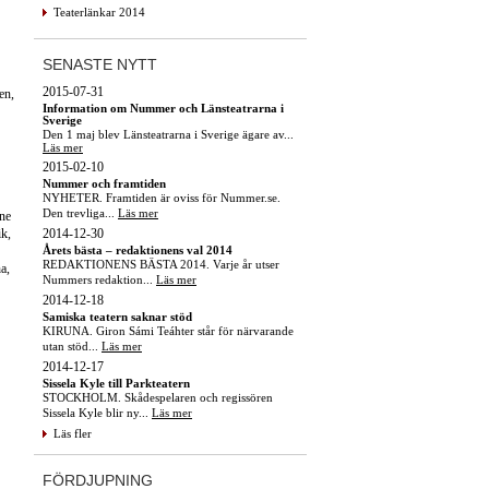
Teaterlänkar 2014
SENASTE NYTT
2015-07-31
en,
Information om Nummer och Länsteatrarna i
Sverige
Den 1 maj blev Länsteatrarna i Sverige ägare av...
Läs mer
2015-02-10
Nummer och framtiden
NYHETER. Framtiden är oviss för Nummer.se.
Den trevliga...
Läs mer
ne
2014-12-30
ik,
Årets bästa – redaktionens val 2014
REDAKTIONENS BÄSTA 2014. Varje år utser
a,
Nummers redaktion...
Läs mer
2014-12-18
Samiska teatern saknar stöd
KIRUNA. Giron Sámi Teáhter står för närvarande
utan stöd...
Läs mer
2014-12-17
Sissela Kyle till Parkteatern
STOCKHOLM. Skådespelaren och regissören
Sissela Kyle blir ny...
Läs mer
Läs fler
FÖRDJUPNING