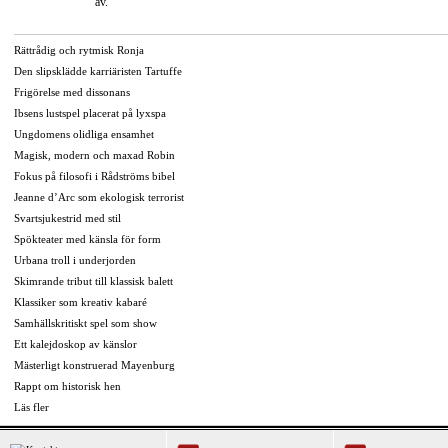
av.
Rättrådig och rytmisk Ronja
Den slipsklädde karriäristen Tartuffe
Frigörelse med dissonans
Ibsens lustspel placerat på lyxspa
Ungdomens olidliga ensamhet
Magisk, modern och maxad Robin
Fokus på filosofi i Rådströms bibel
Jeanne d’Arc som ekologisk terrorist
Svartsjukestrid med stil
Spökteater med känsla för form
Urbana troll i underjorden
Skimrande tribut till klassisk balett
Klassiker som kreativ kabaré
Samhällskritiskt spel som show
Ett kalejdoskop av känslor
Mästerligt konstruerad Mayenburg
Rappt om historisk hen
Läs fler