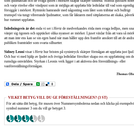
som ljudmassan och de svaga ljusen i mörkret skapar skärper sinnena. Minsta ljussken note
och varje rörelse eller vindpust som är möjliga att uppfatta blir ledtrådar till vad som egentli
försiggår i mörkret. Rytmiskt hamrande med någonting som låter som träbitar och bullrigt
trumspel via tungt vibrerande ljudmattor, som får läktaren med sittplatserna att skaka, påver
hur rummet uppfattas.
Inledningsvis är det
enda vi ser i
Hertz
de medverkandes röda men svaga ledljus, men sna
vänjer sig ögonen och upptäcker olika nyanser av mörker. Ljuset växlar från att vara så mör
att man inte ens kan se sin egen hand när man håller upp den framför ansiktet till att de andra
publiken framträder som svarta silhuetter.
Sidney Leoni
visar i
Hertz
hur bristen på synintryck skärper förmågan att uppfatta just ljud
Och hur vi med hjälp av ljudet och övriga ledtrådar försöker skapa oss en uppfattning om d
rumsliga omvärlden. Styrkan i Leonis verk ligger i att aktivera den föreställnings- eller
vanföreställningsförmågan.
Thomas Ols
VILKET BETYG VILL DU GE FÖRESTÄLLNINGEN? (3 ST)
För att sätta ditt betyg, för musen över Nummersymbolerna nedan och klicka på exempelv
symbol nummer 3 om du vill ge betyget 3.