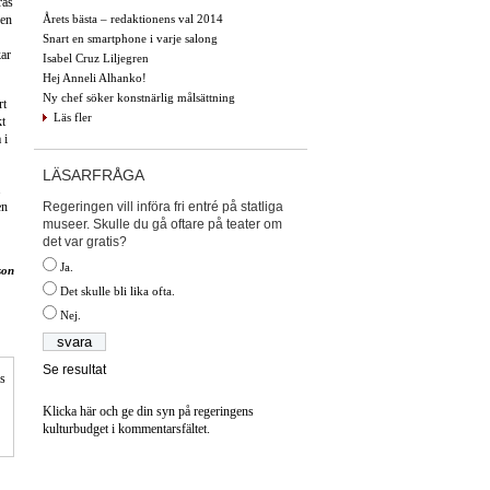
ras
Årets bästa – redaktionens val 2014
gen
Snart en smartphone i varje salong
kar
Isabel Cruz Liljegren
Hej Anneli Alhanko!
Ny chef söker konstnärlig målsättning
rt
Läs fler
kt
 i
LÄSARFRÅGA
.
Regeringen vill införa fri entré på statliga
en
museer. Skulle du gå oftare på teater om
det var gratis?
Ja.
son
Det skulle bli lika ofta.
Nej.
Se resultat
is
Klicka här och ge din syn på regeringens
kulturbudget i kommentarsfältet.