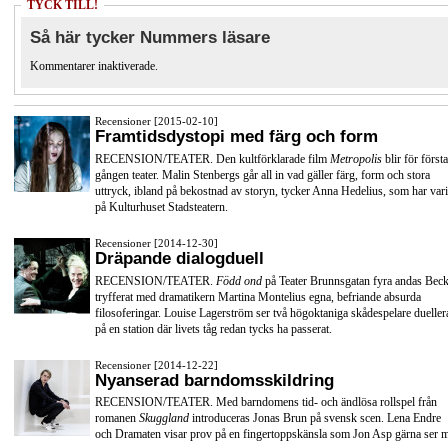
TYCK TILL!
Så här tycker Nummers läsare
Kommentarer inaktiverade.
Recensioner [2015-02-10]
Framtidsdystopi med färg och form
RECENSION/TEATER. Den kultförklarade film
Metropolis
blir för första
gången teater. Malin Stenbergs går all in vad gäller färg, form och stora
uttryck, ibland på bekostnad av storyn, tycker Anna Hedelius, som har vari
på Kulturhuset Stadsteatern.
Recensioner [2014-12-30]
Dräpande dialogduell
RECENSION/TEATER.
Född ond
på Teater Brunnsgatan fyra andas Beck
tryfferat med dramatikern Martina Montelius egna, befriande absurda
filosoferingar. Louise Lagerström ser två högoktaniga skådespelare dueller
på en station där livets tåg redan tycks ha passerat.
Recensioner [2014-12-22]
Nyanserad barndomsskildring
RECENSION/TEATER. Med barndomens tid- och ändlösa rollspel från
romanen
Skuggland
introduceras Jonas Brun på svensk scen. Lena Endre
och Dramaten visar prov på en fingertoppskänsla som Jon Asp gärna ser 