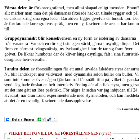
Första delen är
förkoreograferad, men alltså skapad enligt metoden. Framf
allt märker man man det på dansarnas fixerade nackar, tiltade ryggar och på 
de cirklar kring sina egna leder. Därutöver ligger givetvis en lundsk ton. Det
är fortfarande koreografens språk, men en ny, fascinerande accent har komm
till.
Gruppdynamiskt blir konsekvensen
en ny form av isolering av dansarna
från varandra. Var och en rör sig i sin egen värld, gärna i osynliga linjer. De
finns en närmast tvångsmässig, ny fyrkantighet i hur de tar sig fram över
golvet. De liknar humbotar där de kliver längs osynliga, fält i sina futuristis
designade hen-overaller.
I andra delen
av föreställningen får ett antal utvalda åskådare styra dansarn
Nu blir landskapet mer vildvuxet, med dynamiska solon huller om buller. Vi
som inte kommer över någon fjärrkontroll får snällt titta på, vilket är ganska
synd. Jag hade önskat en helt interaktiv lösning där alla fick styra, men gissa
att det inte gått att lösa praktiskt. För några år sedan var jag inbjuden till 24
Kvadrat, när Gun Lund experimenterade med styrmetoden, och kan meddela
att det är en ovanligt fascinerande dansupplevelse.
Liv Landell Ma
VILKET BETYG VILL DU GE FÖRESTÄLLNINGEN? (7 ST)