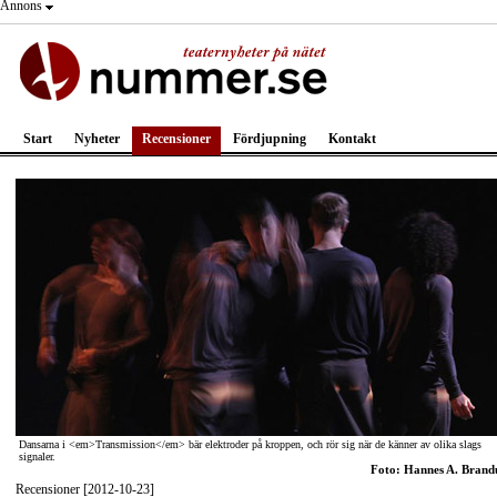
Annons
Start
Nyheter
Recensioner
Fördjupning
Kontakt
Dansarna i <em>Transmission</em> bär elektroder på kroppen, och rör sig när de känner av olika slags
signaler.
Foto: Hannes A. Brand
Recensioner [2012-10-23]