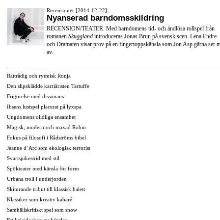
Recensioner [2014-12-22]
Nyanserad barndomsskildring
RECENSION/TEATER. Med barndomens tid- och ändlösa rollspel från
romanen
Skuggland
introduceras Jonas Brun på svensk scen. Lena Endre
och Dramaten visar prov på en fingertoppskänsla som Jon Asp gärna ser 
av.
Rättrådig och rytmisk Ronja
Den slipsklädde karriäristen Tartuffe
Frigörelse med dissonans
Ibsens lustspel placerat på lyxspa
Ungdomens olidliga ensamhet
Magisk, modern och maxad Robin
Fokus på filosofi i Rådströms bibel
Jeanne d’Arc som ekologisk terrorist
Svartsjukestrid med stil
Spökteater med känsla för form
Urbana troll i underjorden
Skimrande tribut till klassisk balett
Klassiker som kreativ kabaré
Samhällskritiskt spel som show