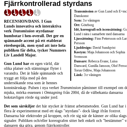
Fjärrkontrollerad styrdans
Transmission
av Gun Lund och E=mc
Danskonst
Scen:
3:e våningen
RECENSION/DANS. I Gun
Ort:
Göteborg
Lunds innovativa och interaktiva
Idé, koreografi och iscensättning:
Gu
verk
Transmission
styrdansar
Lund i nära i samarbete med dansarna
humbotar i hen-overall. Det ger en
Ljussättning:
Finn Pettersson och Lar
spännande accent på ett etablerat
Persson
rörelsespråk, men synd att inte hela
Ljuddesign:
David Sundqvist
publiken får delta, tycker Nummers
Kostym:
Maja Johansson och Sophia
Liv Landell Major.
Svensson
Dansare:
Rebecca Evane, Luisa
Gun Lund har
en egen värld, där
Danward, Gunilla Jansson, Olof Perss
olika platser och stämningar flyter i
Torun Odlöw, Maja Johansson
varandra. Det är både spännande och
Länk:
3:e våningen
tryggt att följa med på den
undersökande resa som är hennes
konstnärsskap. Pulsen i nya verket
Transmission
påminner till exempel om d
mjuka, mörka essensen i
Omtagning
från 2004, då de välbekanta dansarna
bokstavligen rörde sig under jord.
Det som särskiljer
det här stycket är främst arbetsmetoden. Gun Lund har i
flera år experimenterat med ett slags ”styrdans”- dock långt ifrån foxtrot.
Dansarna bär elektroder på kroppen, och rör sig när de känner av olika slags
signaler. Publiken och/eller koreografen sitter helt enkelt och ”bestämmer” 
dansaren ska göra, genom fjärrkontroller.