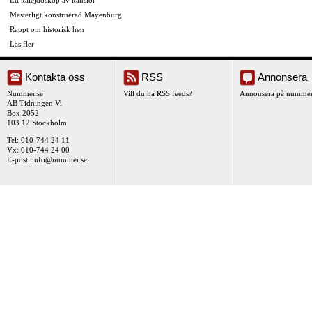
Ett kalejdoskop av känslor
Mästerligt konstruerad Mayenburg
Rappt om historisk hen
Läs fler
Kontakta oss
RSS
Annonsera
Nummer.se
Vill du ha RSS feeds?
Annonsera på nummer
AB Tidningen Vi
Box 2052
103 12 Stockholm
Tel: 010-744 24 11
Vx: 010-744 24 00
E-post:
info@nummer.se