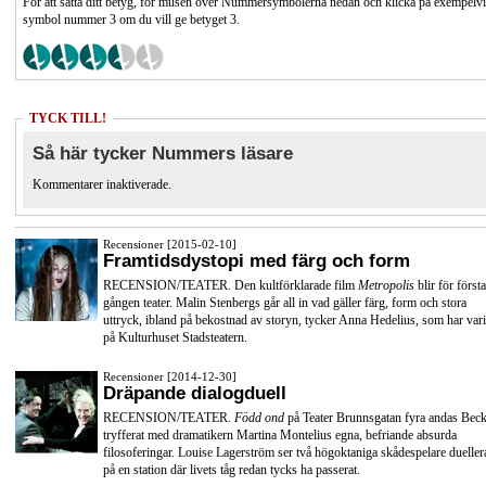
För att sätta ditt betyg, för musen över Nummersymbolerna nedan och klicka på exempelv
symbol nummer 3 om du vill ge betyget 3.
TYCK TILL!
Så här tycker Nummers läsare
Kommentarer inaktiverade.
Recensioner [2015-02-10]
Framtidsdystopi med färg och form
RECENSION/TEATER. Den kultförklarade film
Metropolis
blir för första
gången teater. Malin Stenbergs går all in vad gäller färg, form och stora
uttryck, ibland på bekostnad av storyn, tycker Anna Hedelius, som har vari
på Kulturhuset Stadsteatern.
Recensioner [2014-12-30]
Dräpande dialogduell
RECENSION/TEATER.
Född ond
på Teater Brunnsgatan fyra andas Beck
tryfferat med dramatikern Martina Montelius egna, befriande absurda
filosoferingar. Louise Lagerström ser två högoktaniga skådespelare dueller
på en station där livets tåg redan tycks ha passerat.