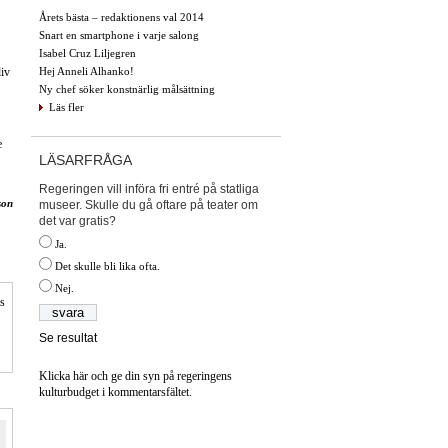
Årets bästa – redaktionens val 2014
Snart en smartphone i varje salong
Isabel Cruz Liljegren
Hej Anneli Alhanko!
liv
Ny chef söker konstnärlig målsättning
Läs fler
e
LÄSARFRÅGA
Regeringen vill införa fri entré på statliga
son
museer. Skulle du gå oftare på teater om
det var gratis?
Ja.
Det skulle bli lika ofta.
Nej.
is
Se resultat
Klicka här och ge din syn på regeringens
kulturbudget i kommentarsfältet.