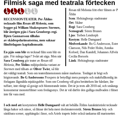
Filmisk saga med teatrala förtecken
Resan till Melonia fritt efter filmen av 
Åhlin
Scen
: Helsingborgs stadsteater
RECENSION/TEATER
. Per Åhlins
Ort
: Skåne
tecknade film
Resan till Melonia
, som
Regi
: Sara Cronberg
bygger på
William Shakespeares
Stormen
,
Scenografi
: Sören Brunes
blir återigen pjäs i
Sara Gronbergs
regi.
Ljus
: Torben Lendorph
Björn Gunnarsson
tilltalas
Kostym
: Helle Damgaard
av skådespelarinsatserna, men saknar
Medverkande
: Bo G Andersson, Ester
filmförlagans kapitalismsatir.
Claesson, Nils Peder Holm, Annika
Kofoed, Dan Kandell, Johannes Alfvén
En pjäs som blir
en tecknad film som blir en
Cecilia Borssén
pjäs. För många lager? Svårt att säga. Men när
Länk
:
Helsingborgs stadsteater
Sara Cronberg
gör teater av
Resan till
Melonia
,
Per Åhlins
miljöpolitiska variant av
Stormen
med tillsats av
Oliver Twist
, så blir
det väldigt teatralt. Som om teaterdimensionen måste markeras. Tonläget är högt och
högtravande.
Bo G Anderssons
Prospero är betydligt mera pompös och maktfullkomlig än
förlagans lågmälda mjukisgubbe. Som om Cronberg vill göra berättelsen lite hårdare, lite
tuffare, inte riktigt så gosigt och blomstrande intim. Det är ju trots allt 2010-tal, och småung
konsumerar monsterfilmer som fredagsmys. Det är väl därför den gulliga mullvaden i filme
inte får vara med.
I och med att
kostymören
Helle Damgaard
valt att behålla Åhlins karaktäristiskt tecknade
långa hakor och näsor, så liknar det hela mest dockteaterestetik.
Sören Brunes
höj- och
sänkbara scener, upphängda i linor, och Ariels trapets leder också tankarna till marionetter.