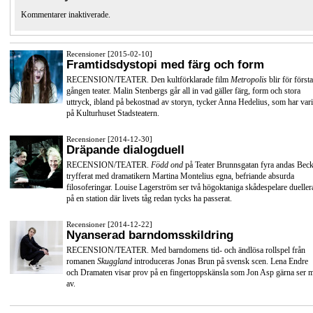
Kommentarer inaktiverade.
Recensioner [2015-02-10]
Framtidsdystopi med färg och form
RECENSION/TEATER. Den kultförklarade film
Metropolis
blir för första
gången teater. Malin Stenbergs går all in vad gäller färg, form och stora
uttryck, ibland på bekostnad av storyn, tycker Anna Hedelius, som har vari
på Kulturhuset Stadsteatern.
Recensioner [2014-12-30]
Dräpande dialogduell
RECENSION/TEATER.
Född ond
på Teater Brunnsgatan fyra andas Beck
tryfferat med dramatikern Martina Montelius egna, befriande absurda
filosoferingar. Louise Lagerström ser två högoktaniga skådespelare dueller
på en station där livets tåg redan tycks ha passerat.
Recensioner [2014-12-22]
Nyanserad barndomsskildring
RECENSION/TEATER. Med barndomens tid- och ändlösa rollspel från
romanen
Skuggland
introduceras Jonas Brun på svensk scen. Lena Endre
och Dramaten visar prov på en fingertoppskänsla som Jon Asp gärna ser 
av.