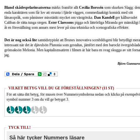
Bland skådespelarinsatserna
märks framför allt
Cecilia Borssén
som skurken Slagg: den
enda karaktären som får lov att strunta i fjärde väggen, commediaaktigt komisk med sitt
låtsasspråk, som påminner misstänkt mycket om västgötska.
Dan Kandell
ger kålhuvudet
Caliban de rätta tunga stegen.
Ester Claessons
pigga och lättrörliga Miranda ger mänskligt 
åt en föreställning som annars mest lever på sina tekniska och scenografiska effekter.
Det är nog också lite
samtidstypiskt att Brunes innovativa scenbildsgeni blir betydligt mera
intressant när det är djävulsön Plutonia som gestaltas, jämfört med den barockt övergödslad
grönsaksön Melonia. Men kapitalismsatiren i filmen är här bara en svag skugga av sitt forna
jag.
Björn Gunnars
VILKET BETYG VILL DU GE FÖRESTÄLLNINGEN? (11 ST)
För att sätta ditt betyg, för musen över Nummersymbolerna nedan och klicka på exempelv
symbol nummer 3 om du vill ge betyget 3.
TYCK TILL!
Så här tycker Nummers läsare