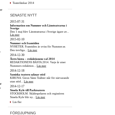
Teaterlänkar 2014
Per
SENASTE NYTT
2015-07-31
Information om Nummer och Länsteatrarna i
Sverige
Den 1 maj blev Länsteatrarna i Sverige ägare av...
Läs mer
2015-02-10
Nummer och framtiden
NYHETER. Framtiden är oviss för Nummer.se.
Den trevliga...
Läs mer
,
2014-12-30
Årets bästa – redaktionens val 2014
REDAKTIONENS BÄSTA 2014. Varje år utser
Nummers redaktion...
Läs mer
2014-12-18
Samiska teatern saknar stöd
KIRUNA. Giron Sámi Teáhter står för närvarande
utan stöd...
Läs mer
ar
2014-12-17
n
Sissela Kyle till Parkteatern
STOCKHOLM. Skådespelaren och regissören
Sissela Kyle blir ny...
Läs mer
Läs fler
FÖRDJUPNING