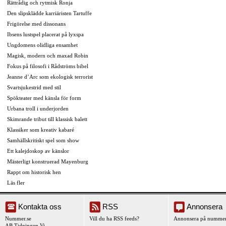
Rättrådig och rytmisk Ronja
Den slipsklädde karriäristen Tartuffe
Frigörelse med dissonans
Ibsens lustspel placerat på lyxspa
Ungdomens olidliga ensamhet
Magisk, modern och maxad Robin
Fokus på filosofi i Rådströms bibel
Jeanne d’Arc som ekologisk terrorist
Svartsjukestrid med stil
Spökteater med känsla för form
Urbana troll i underjorden
Skimrande tribut till klassisk balett
Klassiker som kreativ kabaré
Samhällskritiskt spel som show
Ett kalejdoskop av känslor
Mästerligt konstruerad Mayenburg
Rappt om historisk hen
Läs fler
Kontakta oss
RSS
Annonsera
Nummer.se
Vill du ha RSS feeds?
Annonsera på nummer
AB Tidningen Vi