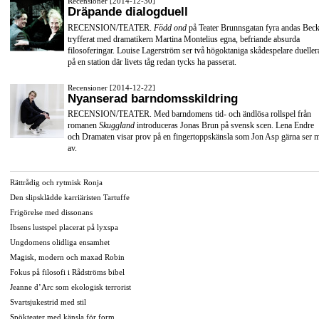
Recensioner [2014-12-30]
Dräpande dialogduell
RECENSION/TEATER.
Född ond
på Teater Brunnsgatan fyra andas Beck
tryfferat med dramatikern Martina Montelius egna, befriande absurda
filosoferingar. Louise Lagerström ser två högoktaniga skådespelare dueller
på en station där livets tåg redan tycks ha passerat.
Recensioner [2014-12-22]
Nyanserad barndomsskildring
RECENSION/TEATER. Med barndomens tid- och ändlösa rollspel från
romanen
Skuggland
introduceras Jonas Brun på svensk scen. Lena Endre
och Dramaten visar prov på en fingertoppskänsla som Jon Asp gärna ser 
av.
Rättrådig och rytmisk Ronja
Den slipsklädde karriäristen Tartuffe
Frigörelse med dissonans
Ibsens lustspel placerat på lyxspa
Ungdomens olidliga ensamhet
Magisk, modern och maxad Robin
Fokus på filosofi i Rådströms bibel
Jeanne d’Arc som ekologisk terrorist
Svartsjukestrid med stil
Spökteater med känsla för form