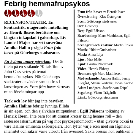
Febrig hemmafrupsykos
Frun från havet
av Henrik Ibsen
Översättning:
Klas Östergren
Scen:
Göteborgs stadsteater
RECENSION/TEATER. En
Ort:
Göteborg
kontrastrik, utagerande nutolkning
Regi
: Egill Pálsson
av Henrik Ibsens berättelse om
Bearbetning:
Marc Matthiesen, Egill
längtan inkapslad i galenskap. Liv
Pálsson
Landell Major har sett suveräna
Scenografi och kostym:
Martin Eriks
Annika Hallin prägla
Frun från
Musik:
Hildur Gudnadottir
havet
på Göteborgs stadsteater.
Mask:
Anna Lilja
Ljus:
Max Mitle
En kvinna under
påverkan
.
Det är
Ljud:
Gustav Nordmark
titeln på en strålande 70-talsfilm av
Video:
Henrik Ekberg
John Cassavetes på temat
Dramaturgi:
Marc Matthiesen
hemmafrupsykos. När Göteborgs
Medverkande:
Annika Hallin, Jenny
stadsteater använder samma fras i
Ellegård, Stefan Gödicke, Johan Karlbe
lanseringen av
Frun från havet
skruvas
Adam Lundgren, Josefin von Zeipel
mina förväntningar upp.
Segerberg, Victor Trägårdh
Länk:
Göteborgs stadsteater
Tack och lov
blir jag inte besviken.
Annika Hallins
febrigt lynniga Ellida
är sin egen, och den självklara mittpunkten i
Egill Pálssons
tolkning av
Henrik Ibsen
. Inte bara för att dramat kretsar kring hennes roll – den
isolerade läkarhustrun på väg mot psykosgenombrott – utan givetvis också t
vare Hallins eminenta skådespeleri. Hon lyfter varje scen med sin lågmälda
intensitet och säkrar varje utbrott från överspel. Sakta pressar hon publiken 