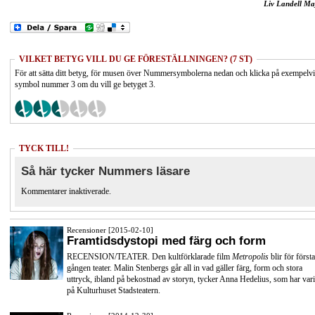
Liv Landell Ma
VILKET BETYG VILL DU GE FÖRESTÄLLNINGEN? (7 ST)
För att sätta ditt betyg, för musen över Nummersymbolerna nedan och klicka på exempelv
symbol nummer 3 om du vill ge betyget 3.
TYCK TILL!
Så här tycker Nummers läsare
Kommentarer inaktiverade.
Recensioner [2015-02-10]
Framtidsdystopi med färg och form
RECENSION/TEATER. Den kultförklarade film
Metropolis
blir för första
gången teater. Malin Stenbergs går all in vad gäller färg, form och stora
uttryck, ibland på bekostnad av storyn, tycker Anna Hedelius, som har vari
på Kulturhuset Stadsteatern.