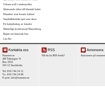
Urbana troll i underjorden
Skimrande tribut till klassisk balett
Klassiker som kreativ kabaré
Samhällskritiskt spel som show
Ett kalejdoskop av känslor
Mästerligt konstruerad Mayenburg
Rappt om historisk hen
Läs fler
Kontakta oss
RSS
Annonsera
Nummer.se
Vill du ha RSS feeds?
Annonsera på nummer
AB Tidningen Vi
Box 2052
103 12 Stockholm
Tel: 010-744 24 11
Vx: 010-744 24 00
E-post:
info@nummer.se