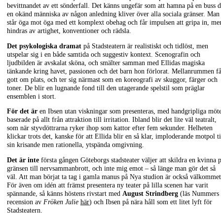
bevittnandet av ett sönderfall. Det känns ungefär som att hamna på en buss d
en okänd människa av någon anledning kliver över alla sociala gränser. Man
står öga mot öga med ett komplext obehag och får impulsen att gripa in, me
hindras av artighet, konventioner och rädsla.
Det psykologiska dramat
på Stadsteatern är realistiskt och tidlöst, men
utspelar sig i en både samtida och suggestiv kontext. Scenografin och
ljudbilden är avskalat sköna, och smälter samman med Ellidas magiska
tänkande kring havet, passionen och det barn hon förlorat. Mellanrummen f
gott om plats, och ter sig närmast som en koreografi av skuggor, färger och
toner. De blir en lugnande fond till den utagerande spelstil som präglar
ensemblen i stort.
För det är
en Ibsen utan viskningar som presenteras, med handgripliga möt
baserade på allt från attraktion till irritation. Ibland blir det lite väl teatralt,
som när styvdöttrarna ryker ihop som kattor efter fem sekunder. Helheten
klickar trots det, kanske för att Ellida blir en så klar, imploderande motpol ti
sin krisande men rationella, ytspända omgivning.
Det är inte
första gången Göteborgs stadsteater väljer att skildra en kvinna 
gränsen till nervsammanbrott, och inte mig emot – så länge man gör det så
väl. Att man börjat ta tag i gamla manus på Nya studion är också välkommet
För även om idén att främst presentera ny teater på lilla scenen har varit
spännande, så känns höstens rivstart med
August Strindberg
(läs Nummers
recension av
Fröken Julie
här
) och Ibsen på nära håll som ett litet lyft för
Stadsteatern.