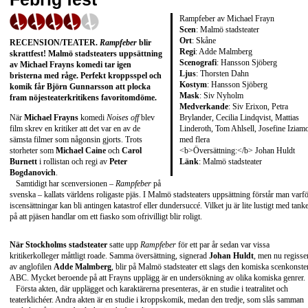
Rampfeber av Michael Frayn
Scen
: Malmö stadsteater
Ort
: Skåne
RECENSION/TEATER
.
Rampfeber
blir
Regi
: Adde Malmberg
skrattfest! Malmö stadsteaters uppsättning
Scenografi
: Hansson Sjöberg
av
Michael Frayns
komedi tar igen
Ljus
: Thorsten Dahn
bristerna med råge. Perfekt kroppsspel och
Kostym
: Hansson Sjöberg
komik får Björn Gunnarsson att plocka
Mask
: Siv Nyholm
fram nöjesteaterkritikens favoritomdöme.
Medverkande
: Siv Erixon, Petra
Brylander, Cecilia Lindqvist, Mattias
När
Michael Frayns
komedi
Noises off
blev
Linderoth, Tom Ahlsell, Josefine Iziam
film skrev en kritiker att det var en av de
med flera
sämsta filmer som någonsin gjorts. Trots
<b>Översättning:</b> Johan Huldt
storheter som
Michael Caine
och
Carol
Länk
:
Malmö stadsteater
Burnett
i rollistan och regi av
Peter
Bogdanovich
.
Samtidigt har scenversionen –
Rampfeber
på
svenska – kallats världens roligaste pjäs. I Malmö stadsteaters uppsättning förstår man varf
iscensättningar kan bli antingen katastrof eller dundersuccé. Vilket ju är lite lustigt med tank
på att pjäsen handlar om ett fiasko som ofrivilligt blir roligt.
När Stockholms stadsteater
satte upp
Rampfeber
för ett par år sedan var vissa
kritikerkolleger måttligt roade. Samma översättning, signerad
Johan Huldt
, men nu regisse
av anglofilen
Adde Malmberg
, blir på Malmö stadsteater ett slags den komiska scenkonste
ABC. Mycket beroende på att Frayns upplägg är en undersökning av olika komiska genrer.
Första akten, där upplägget och karaktärerna presenteras, är en studie i teatralitet och
teaterklichéer. Andra akten är en studie i kroppskomik, medan den tredje, som slås samman