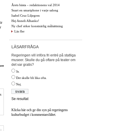
Årets bästa – redaktionens val 2014
Snart en smartphone i varje salong
Isabel Cruz Liljegren
Hej Anneli Alhanko!
ir
Ny chef söker konstnärlig målsättning
r
Läs fler
LÄSARFRÅGA
Regeringen vill införa fri entré på statliga
museer. Skulle du gå oftare på teater om
det var gratis?
son
Ja.
Det skulle bli lika ofta.
Nej.
is
Se resultat
Klicka här och ge din syn på regeringens
kulturbudget i kommentarsfältet.