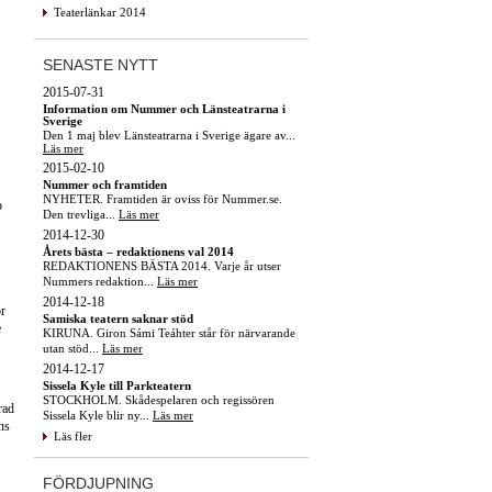
Teaterlänkar 2014
SENASTE NYTT
2015-07-31
Information om Nummer och Länsteatrarna i
Sverige
Den 1 maj blev Länsteatrarna i Sverige ägare av...
Läs mer
2015-02-10
Nummer och framtiden
NYHETER. Framtiden är oviss för Nummer.se.
o
Den trevliga...
Läs mer
2014-12-30
Årets bästa – redaktionens val 2014
REDAKTIONENS BÄSTA 2014. Varje år utser
Nummers redaktion...
Läs mer
2014-12-18
ör
Samiska teatern saknar stöd
e
KIRUNA. Giron Sámi Teáhter står för närvarande
utan stöd...
Läs mer
2014-12-17
Sissela Kyle till Parkteatern
STOCKHOLM. Skådespelaren och regissören
rad
Sissela Kyle blir ny...
Läs mer
ns
Läs fler
FÖRDJUPNING