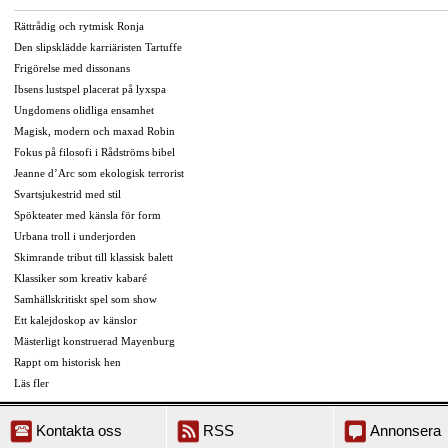
Rättrådig och rytmisk Ronja
Den slipsklädde karriäristen Tartuffe
Frigörelse med dissonans
Ibsens lustspel placerat på lyxspa
Ungdomens olidliga ensamhet
Magisk, modern och maxad Robin
Fokus på filosofi i Rådströms bibel
Jeanne d’Arc som ekologisk terrorist
Svartsjukestrid med stil
Spökteater med känsla för form
Urbana troll i underjorden
Skimrande tribut till klassisk balett
Klassiker som kreativ kabaré
Samhällskritiskt spel som show
Ett kalejdoskop av känslor
Mästerligt konstruerad Mayenburg
Rappt om historisk hen
Läs fler
Kontakta oss
RSS
Annonsera