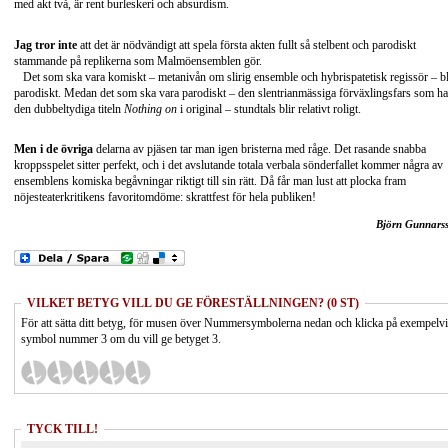
med akt två, är rent burleskeri och absurdism.
Jag tror inte
att det är nödvändigt att spela första akten fullt så stelbent och parodiskt
stammande på replikerna som Malmöensemblen gör.
Det som ska vara komiskt – metanivån om slirig ensemble och hybrispatetisk regissör – bl
parodiskt. Medan det som ska vara parodiskt – den slentrianmässiga förväxlingsfars som ha
den dubbeltydiga titeln
Nothing on
i original – stundtals blir relativt roligt.
Men i de övriga
delarna av pjäsen tar man igen bristerna med råge. Det rasande snabba
kroppsspelet sitter perfekt, och i det avslutande totala verbala sönderfallet kommer några av
ensemblens komiska begåvningar riktigt till sin rätt. Då får man lust att plocka fram
nöjesteaterkritikens favoritomdöme: skrattfest för hela publiken!
Björn Gunnars
VILKET BETYG VILL DU GE FÖRESTÄLLNINGEN? (0 ST)
För att sätta ditt betyg, för musen över Nummersymbolerna nedan och klicka på exempelv
symbol nummer 3 om du vill ge betyget 3.
TYCK TILL!