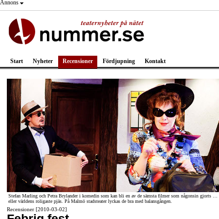
Annons
Start
Nyheter
Recensioner
Fördjupning
Kontakt
Stefan Marling och Petra Brylander i komedin som kan bli en av de sämsta filmer som någonsin gjorts …
eller världens roligaste pjäs. På Malmö stadsteater lyckas de bra med balansgången.
Recensioner [2010-03-02]
Febrig fest