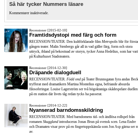
Så här tycker Nummers läsare
Kommentarer inaktiverade.
Recensioner [2015-02-10]
Framtidsdystopi med färg och form
RECENSION/TEATER. Den kultförklarade film
Metropolis
blir för första
gången teater. Malin Stenbergs går all in vad gäller färg, form och stora
uttryck, ibland på bekostnad av storyn, tycker Anna Hedelius, som har vari
på Kulturhuset Stadsteatern.
Recensioner [2014-12-30]
Dräpande dialogduell
RECENSION/TEATER.
Född ond
på Teater Brunnsgatan fyra andas Beck
tryfferat med dramatikern Martina Montelius egna, befriande absurda
filosoferingar. Louise Lagerström ser två högoktaniga skådespelare dueller
på en station där livets tåg redan tycks ha passerat.
Recensioner [2014-12-22]
Nyanserad barndomsskildring
RECENSION/TEATER. Med barndomens tid- och ändlösa rollspel från
romanen
Skuggland
introduceras Jonas Brun på svensk scen. Lena Endre
och Dramaten visar prov på en fingertoppskänsla som Jon Asp gärna ser 
av.