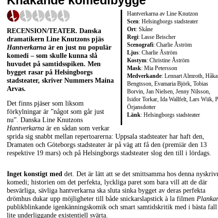
Knakande komedibygge
Hantverkarna av Line Knutzon
Scen
: Helsingborgs stadsteater
Ort
: Skåne
RECENSION/TEATER
. Danska
Regi
: Lasse Beischer
dramatikern
Line Knutzons
pjäs
Scenografi
: Charlie Åström
Hantverkarna
är en just nu populär
Ljus
: Charlie Åström
komedi – som skulle kunna slå
Kostym
: Christine Åström
huvudet på samtidsspiken. Men
Mask
: Mia Petersson
bygget rasar på Helsingborgs
Medverkande
: Lennart Almroth, Håka
stadsteater, skriver Nummers
Maina
Bengtsson, Evamaria Björk, Tobias
Arvas
.
Borvin, Jan Nielsen, Jenny Nilsson,
Isidor Torkar, Ida Wallfelt, Lars Wiik, P
Det finns pjäser som liksom
Örjansdotter
förkylningar är ”något som går just
Länk
:
Helsingborgs stadsteater
nu”. Danska Line Knutzons
Hantverkarna
är en sådan som verkar
sprida sig snabbt mellan repertoarerna: Uppsala stadsteater har haft den,
Dramaten och Göteborgs stadsteater är på väg att få den (premiär den 13
respektive 19 mars) och på Helsingborgs stadsteater slog den till i lördags.
Inget konstigt med
det. Det är lätt att se det smittsamma hos denna nyskriv
komedi; historien om det perfekta, lyckliga paret som bara vill att de där
besvärliga, sävliga hantverkarna ska sluta sinka bygget av deras perfekta
drömhus dukar upp möjligheter till både snickarslapstick à la filmen
Planka
publikblinkande igenkänningskomik och smart samtidskritik med i bästa fall
lite underliggande existentiell svärta.