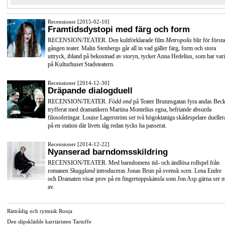
Recensioner [2015-02-10]
Framtidsdystopi med färg och form
RECENSION/TEATER. Den kultförklarade film
Metropolis
blir för första
gången teater. Malin Stenbergs går all in vad gäller färg, form och stora
uttryck, ibland på bekostnad av storyn, tycker Anna Hedelius, som har vari
på Kulturhuset Stadsteatern.
Recensioner [2014-12-30]
Dräpande dialogduell
RECENSION/TEATER.
Född ond
på Teater Brunnsgatan fyra andas Beck
tryfferat med dramatikern Martina Montelius egna, befriande absurda
filosoferingar. Louise Lagerström ser två högoktaniga skådespelare dueller
på en station där livets tåg redan tycks ha passerat.
Recensioner [2014-12-22]
Nyanserad barndomsskildring
RECENSION/TEATER. Med barndomens tid- och ändlösa rollspel från
romanen
Skuggland
introduceras Jonas Brun på svensk scen. Lena Endre
och Dramaten visar prov på en fingertoppskänsla som Jon Asp gärna ser 
av.
Rättrådig och rytmisk Ronja
Den slipsklädde karriäristen Tartuffe