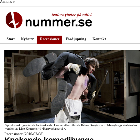
Annons
Start
Nyheter
Recensioner
Fördjupning
Kontakt
Självförverkligande och hantverkande. Lennart Almroth och Håkan Bengtsson i Helsingborgs stadsteaters
version av Line Knutzons <i>Hantverkarna</i>.
Recensioner [2010-03-08]