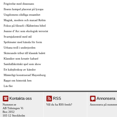
Frigörelse med dissonans
Ibsens lustspel placerat på lyxspa
Ungdomens olidliga ensamhet
Magisk, modern och maxad Robin
Fokus på filosofi i Rådströms bibel
Jeanne d’Arc som ekologisk terrorist
Svartsjukestrid med stil
Spökteater med känsla för form
Urbana troll i underjorden
Skimrande tribut till klassisk balett
Klassiker som kreativ kabaré
Samhällskritiskt spel som show
Ett kalejdoskop av känslor
Mästerligt konstruerad Mayenburg
Rappt om historisk hen
Läs fler
Kontakta oss
RSS
Annonsera
Nummer.se
Vill du ha RSS feeds?
Annonsera på nummer
AB Tidningen Vi
Box 2052
103 12 Stockholm