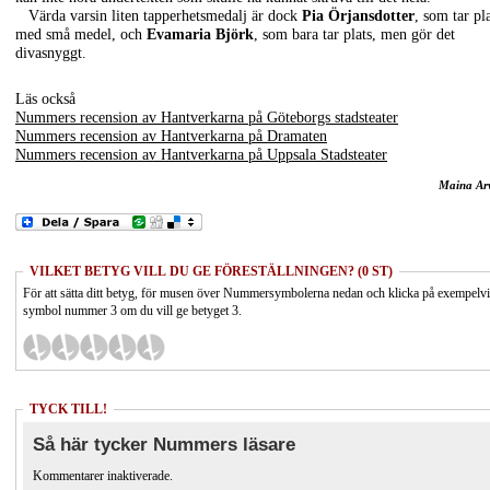
Värda varsin liten tapperhetsmedalj är dock
Pia Örjansdotter
, som tar pl
med små medel, och
Evamaria Björk
, som bara tar plats, men gör det
divasnyggt.
Läs också
Nummers recension av Hantverkarna på Göteborgs stadsteater
Nummers recension av Hantverkarna på Dramaten
Nummers recension av Hantverkarna på Uppsala Stadsteater
Maina Ar
VILKET BETYG VILL DU GE FÖRESTÄLLNINGEN? (0 ST)
För att sätta ditt betyg, för musen över Nummersymbolerna nedan och klicka på exempelv
symbol nummer 3 om du vill ge betyget 3.
TYCK TILL!
Så här tycker Nummers läsare
Kommentarer inaktiverade.