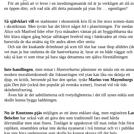
För att påstå att vi lever i en inredningsmanisk tid är ju verkligen att slå in
en öppen dörr, och vad står allt detta putsande på ytan för … egentligen?
Så självklart vill
en stadsteater i ekonomisk kris få in lite stora scenen-slant
i skrattkistan. Men tyvärr har det blivit något fel i planritningen. För medan
Alice och Manfred lider efter fyra månaders väntan på att byggjobbarna ska
blir klara någon gång börjar sällskapet bredvid mig i bänkraden att rösta om
huruvida de ska utsätta sig för andra akten eller smita.
Och när det knakande drömhuset på scen till slut har rasat ihop alldeles (d
vet man ju hur ondsinta de där hantverkarna är, lurar av en både väggar och
tak) så kan vi som tittar på bara säga detsamma om själva föreställningen.
Inte handlingen
, men temat i
Hantverkarna
påminner en smula om en anna
modern moralitetskomedi där fokuseringen vid ytan kan låta oss skönja ett
djup, en kritik, beroende på hur den spelas: tyske
Marius von Mayenburgs
pjäs
Den fule
(också den populär på svenska scener), fixerad vid vår tids
skönhetsfixering.
Även här är det subtiliteterna och tvetydigheterna i det till synes enkla so
skulle kunna bygga laddningen.
Nu är Knutzons pjäs
möjligen av ett ännu enklare slag, men regissören
Las
Beischer
har också valt att göra den som traditionell fars med hårda
dörrsmällar men utan finess. Tonläget är uppskruvat till max redan från förs
repliken, ensemblen orkar inte skrika nyanserat i två timmar och vi i publik
kan inte höra undertexten som skulle ha kunnat skruva till det hela.