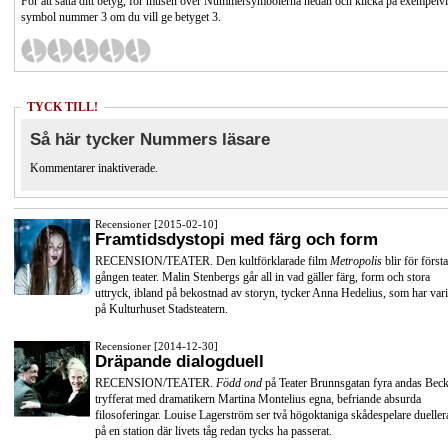
För att sätta ditt betyg, för musen över Nummersymbolerna nedan och klicka på exempelv
symbol nummer 3 om du vill ge betyget 3.
TYCK TILL!
Så här tycker Nummers läsare
Kommentarer inaktiverade.
Recensioner [2015-02-10]
Framtidsdystopi med färg och form
RECENSION/TEATER. Den kultförklarade film
Metropolis
blir för första
gången teater. Malin Stenbergs går all in vad gäller färg, form och stora
uttryck, ibland på bekostnad av storyn, tycker Anna Hedelius, som har vari
på Kulturhuset Stadsteatern.
Recensioner [2014-12-30]
Dräpande dialogduell
RECENSION/TEATER.
Född ond
på Teater Brunnsgatan fyra andas Beck
tryfferat med dramatikern Martina Montelius egna, befriande absurda
filosoferingar. Louise Lagerström ser två högoktaniga skådespelare dueller
på en station där livets tåg redan tycks ha passerat.