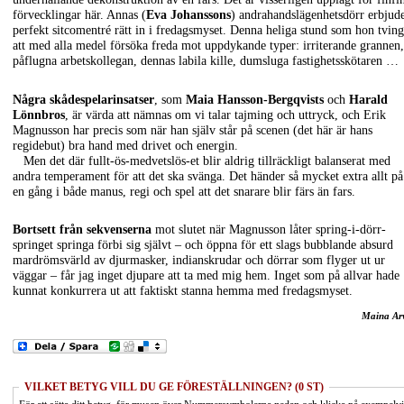
förvecklingar här. Annas (
Eva Johanssons
) andrahandslägenhetsdörr erbjud
perfekt sitcomentré rätt in i fredagsmyset. Denna heliga stund som hon tving
att med alla medel försöka freda mot uppdykande typer: irriterande grannen,
påflugna arbetskollegan, dennas labila kille, dumsluga fastighetsskötaren …
Några skådespelarinsatser
, som
Maia Hansson-Bergqvists
och
Harald
Lönnbros
, är värda att nämnas om vi talar tajming och uttryck, och Erik
Magnusson har precis som när han själv står på scenen (det här är hans
regidebut) bra hand med drivet och energin.
Men det där fullt-ös-medvetslös-et blir aldrig tillräckligt balanserat med
andra temperament för att det ska svänga. Det händer så mycket extra allt på
en gång i både manus, regi och spel att det snarare blir färs än fars.
Bortsett från sekvenserna
mot slutet när Magnusson låter spring-i-dörr-
springet springa förbi sig självt – och öppna för ett slags bubblande absurd
mardrömsvärld av djurmasker, indianskrudar och dörrar som flyger ut ur
väggar – får jag inget djupare att ta med mig hem. Inget som på allvar hade
kunnat konkurrera ut att faktiskt stanna hemma med fredagsmyset.
Maina Ar
VILKET BETYG VILL DU GE FÖRESTÄLLNINGEN? (0 ST)