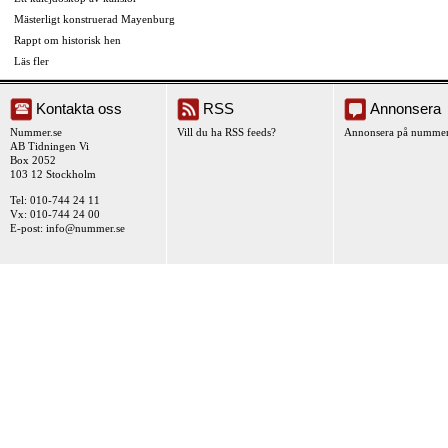
Mästerligt konstruerad Mayenburg
Rappt om historisk hen
Läs fler
Kontakta oss
RSS
Annonsera
Nummer.se
Vill du ha RSS feeds?
Annonsera på nummer
AB Tidningen Vi
Box 2052
103 12 Stockholm
Tel: 010-744 24 11
Vx: 010-744 24 00
E-post:
info@nummer.se