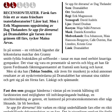
Se upp för dörrarna! av Dag Thelander
Scen
: Dramalabbet
Ort
: Stockholm
RECENSION/TEATER
. Färsk fars
Regi
: Erik Magnusson
från ett av stans fräschare
Scenografi
: David Andrén
teaterlaboratorier? Låter kul. Men i
Ljus
: Daniel Douhan
Erik Magnussons
uppsättning av
Kostym
: Maja Ståhl-Petersen
Dag Thelanders
Se upp för dörrarna
!
Mask
: Daniela Krestelica
på Dramalabbet går farsen över
Medverkande
: Eva Johansson, Maia
gränsen till färs, tycker
Maina
Hansson-Bergqvist, Calle Öström, Har
Arvas
.
Lönnbro, Kristin Grue
Länk
:
Dramalabbet
In på scenen – en vitfräsch lägenhet där
köksstolarna matchar den Granny
smith-fyllda fruktskålen på soffbordet – tassar en man med oerhört knarriga
gympaskor. Det visar sig vara en presentatör så nervös och blyg att han får
tjuren Ferdinands fäktningsarenaentré att framstå som kaxig och kavat.
Men så ska han (
Tobias Sondén
, står även för musiken) ju också annonse
resultatet av att nyskrivetnördarna på Dramalabbet har utmanat sina rädslor
och gett sig på sin första fars. Läskigt och spännande.
Fast den som
gnuggar händerna i väntan på en ironisk hållning till
farshistorien med möjligheter till inifrånsprängande budskap, en
utochinvändning av genren, ett lustmord på privatscenskommersen eller någ
liknande, lär bli besviken.
Se upp för dörrarna!
blir varken en riktigt underhållande fars eller en rikti
underhållande dekonstruktion av en fars. Det är visserligen upplagt för finfi