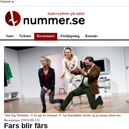
Annons
Start
Nyheter
Recensioner
Fördjupning
Kontakt
Med Dag Thelanders <I>Se upp för dörrarna!</I> har Dramalabbet försökt sig på spring-i-dörrar-fars.
Recensioner [2010-09-13]
Fars blir färs