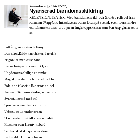
Recensioner [2014-12-22]
Nyanserad barndomsskildring
RECENSION/TEATER. Med barndomens tid- och ändlösa rollspel från
romanen
Skuggland
introduceras Jonas Brun på svensk scen. Lena Endre
och Dramaten visar prov på en fingertoppskänsla som Jon Asp gärna ser 
av.
Rättrådig och rytmisk Ronja
Den slipsklädde karriäristen Tartuffe
Frigörelse med dissonans
Ibsens lustspel placerat på lyxspa
Ungdomens olidliga ensamhet
Magisk, modern och maxad Robin
Fokus på filosofi i Rådströms bibel
Jeanne d’Arc som ekologisk terrorist
Svartsjukestrid med stil
Spökteater med känsla för form
Urbana troll i underjorden
Skimrande tribut till klassisk balett
Klassiker som kreativ kabaré
Samhällskritiskt spel som show
Ett kalejdoskop av känslor