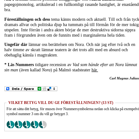
papegojmonolog, artikulerad i en fullkomligt rasande hastighet, är enaståend
bra.
Föreställningen och dess
tema känns modern och aktuell. Till och från tyc
dramats allvar och politiska djup ha tummats på till förmån för de mer tokig
utspelen. Inte förrän i andra akten börjar de mer destruktiva sidorna sippra
fram i förgrunden även om de funnits med i marginalerna hela tiden.
Ungefär där
lämnar oss berättelsen om Nora. Och när jag efter två och en
halv timme av skratt lämnar teatern är det trots allt med en absurd och
obehaglig känsla i magtrakten.
* Läs Nummers
tidigare recension av
Vad som hände efter att Nora lämnat
sin man
(även kallad
Nora
) på Malmö stadsteater
här.
Carl Magnus Julius
VILKET BETYG VILL DU GE FÖRESTÄLLNINGEN? (13 ST)
För att sätta ditt betyg, för musen över Nummersymbolerna nedan och klicka på exempelv
symbol nummer 3 om du vill ge betyget 3.