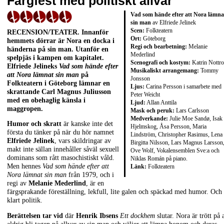
Färgfest med politiskt allvar
Vad som hände efter att Nora lämna
sin man
av Elfriede Jelinek
Scen:
Folkteatern
RECENSION/TEATER. Innanför
Ort:
Göteborg
hemmets dörrar är Nora en docka i
Regi och bearbetning:
Melanie
händerna på sin man. Utanför en
Mederlind
spelpjäs i kampen om kapitalet.
Scenografi och kostym:
Katrin Nottro
Elfriede Jelineks
Vad som hände efter
Musikaliskt arrangemang:
Tommy
att Nora lämnat sin man
på
Jonsson
Folkteatern i Göteborg lämnar en
Ljus:
Carina Persson i samarbete med
skrattande Carl Magnus Juliusson
Peter Weicht
med en obehaglig känsla i
Ljud:
Allan Anttila
maggropen.
Mask och peruk:
Lars Carlsson
Medverkande:
Julie Moe Sandø, Isak
Humor och skratt
är kanske inte det
Hjelmskog, Åsa Persson, Maria
första du tänker på när du hör namnet
Lindström, Christopher Rasimus, Lena
Elfriede Jelinek
, vars skildringar av
Birgitta Nilsson, Lars Magnus Larsson
makt inte sällan innehåller såväl sexuell
Ove Wolf, Vokalensemblen Sve:a och
dominans som rått masochistiskt våld.
Niklas Román på piano.
Men hennes
Vad som hände efter att
Länk:
Folkteatern
Nora lämnat sin man
från 1979, och i
regi av
Melanie Mederlind
, är en
färgsprakande föreställning, lekfull, lite galen och späckad med humor. Och 
klart politik.
Berättelsen tar vid
där
Henrik Ibsens
Ett dockhem
slutar. Nora är trött på a