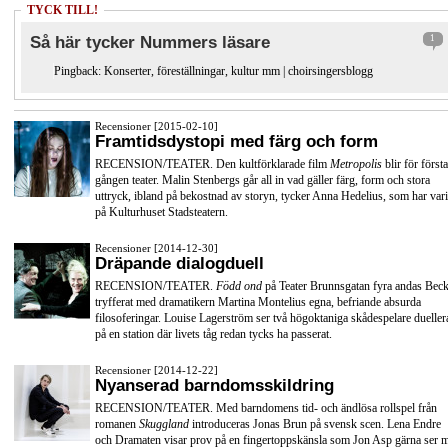
TYCK TILL!
Så här tycker Nummers läsare
1
Pingback:
Konserter, föreställningar, kultur mm | choirsingersblogg
Recensioner [2015-02-10]
Framtidsdystopi med färg och form
RECENSION/TEATER. Den kultförklarade film
Metropolis
blir för första
gången teater. Malin Stenbergs går all in vad gäller färg, form och stora
uttryck, ibland på bekostnad av storyn, tycker Anna Hedelius, som har vari
på Kulturhuset Stadsteatern.
Recensioner [2014-12-30]
Dräpande dialogduell
RECENSION/TEATER.
Född ond
på Teater Brunnsgatan fyra andas Beck
tryfferat med dramatikern Martina Montelius egna, befriande absurda
filosoferingar. Louise Lagerström ser två högoktaniga skådespelare dueller
på en station där livets tåg redan tycks ha passerat.
Recensioner [2014-12-22]
Nyanserad barndomsskildring
RECENSION/TEATER. Med barndomens tid- och ändlösa rollspel från
romanen
Skuggland
introduceras Jonas Brun på svensk scen. Lena Endre
och Dramaten visar prov på en fingertoppskänsla som Jon Asp gärna ser 