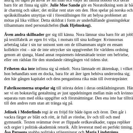
aldrig bli tagen på allvar av sin man och väljer att lämna honom och deras
barn för att finna sig själv.
Julie Moe Sandø
gör en Noratolkning som är bå
är charmig och säker; det strålar rent utav om den. Hon spelar på norska och
språkskillnaden utnyttjas väl i föreställningen för att belysa problemet att
mötas på lika villkor. Detta skildrat i form av underhållande gissningslekar
tillsammans med personalchefen
(Isak Hjelmskog).
Även andra skillnader
ger sig till känna. Nora lämnar sina barn för att job
på textilfabrik av egen fri vilja, i motsats till sina kolleger. Kvinnornas
arbetslag talar i sin tur unisont som om de tillsammans utgör en ensam
kollektiv röst – när de inte uttrycker sin uppgivenhet för världens ordning
genom att sjunga, bland annat requiemets ödesmättade texter om befrielse,
eller om rädslan för den stundande rättegången vid tidens slut.
Friheten ska
inte
infinna sig så enkelt. Nora lämnade ett äktenskap, i vilket
hon behandlats som en docka, bara för att åter igen behöva underordna sig;
den här gången kapitalet och dess pengastinna rika män till överstepräster.
Fabriksscenerna utspelar sig
till största delen i deras omklädningsrum. Hä
ser vi en bokstavlig gestaltning av just uppdelningen mellan män och kvinno
separata rum med olika uppgifter och förutsättningar. Den ena inte har tilltr
till den andres rum utan att tränga sig på.
Jelinek i Mederlinds
regi är en fröjd för både ögon och öron. Den går i
vackra färger av blått och rött, är full av rörelse, liv och till och med
gymnastik. Texten svämmar över av flippade ordkavalkader, rappa repliker
och orgier i politisk-akademisk retorik. Allt levererat med en perfekt timing.
Åsa Perssons
snabba politiska utläggningar och
Maria Lindströms