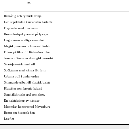
av.
Rättrådig och rytmisk Ronja
Den slipsklädde karriäristen Tartuffe
Frigörelse med dissonans
Ibsens lustspel placerat på lyxspa
Ungdomens olidliga ensamhet
Magisk, modern och maxad Robin
Fokus på filosofi i Rådströms bibel
Jeanne d’Arc som ekologisk terrorist
Svartsjukestrid med stil
Spökteater med känsla för form
Urbana troll i underjorden
Skimrande tribut till klassisk balett
Klassiker som kreativ kabaré
Samhällskritiskt spel som show
Ett kalejdoskop av känslor
Mästerligt konstruerad Mayenburg
Rappt om historisk hen
Läs fler