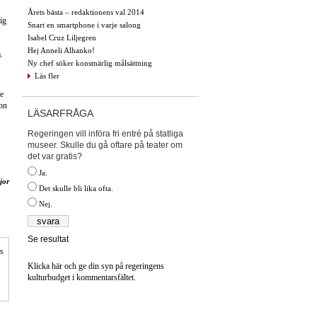
Årets bästa – redaktionens val 2014
ig
Snart en smartphone i varje salong
Isabel Cruz Liljegren
Hej Anneli Alhanko!
.
Ny chef söker konstnärlig målsättning
Läs fler
de
hon
LÄSARFRÅGA
Regeringen vill införa fri entré på statliga
museer. Skulle du gå oftare på teater om
det var gratis?
Ja.
jor
Det skulle bli lika ofta.
Nej.
Se resultat
is
Klicka här och ge din syn på regeringens
kulturbudget i kommentarsfältet.