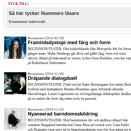
TYCK TILL!
Så här tycker Nummers läsare
Kommentarer inaktiverade.
Recensioner [2015-02-10]
Framtidsdystopi med färg och form
RECENSION/TEATER. Den kultförklarade film
Metropolis
blir för första
gången teater. Malin Stenbergs går all in vad gäller färg, form och stora
uttryck, ibland på bekostnad av storyn, tycker Anna Hedelius, som har vari
på Kulturhuset Stadsteatern.
Recensioner [2014-12-30]
Dräpande dialogduell
RECENSION/TEATER.
Född ond
på Teater Brunnsgatan fyra andas Beck
tryfferat med dramatikern Martina Montelius egna, befriande absurda
filosoferingar. Louise Lagerström ser två högoktaniga skådespelare dueller
på en station där livets tåg redan tycks ha passerat.
Recensioner [2014-12-22]
Nyanserad barndomsskildring
RECENSION/TEATER. Med barndomens tid- och ändlösa rollspel från
romanen
Skuggland
introduceras Jonas Brun på svensk scen. Lena Endre
och Dramaten visar prov på en fingertoppskänsla som Jon Asp gärna ser 