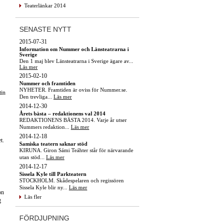
Teaterlänkar 2014
SENASTE NYTT
2015-07-31
Information om Nummer och Länsteatrarna i
Sverige
Den 1 maj blev Länsteatrarna i Sverige ägare av...
Läs mer
2015-02-10
Nummer och framtiden
NYHETER. Framtiden är oviss för Nummer.se.
tin
Den trevliga...
Läs mer
2014-12-30
Årets bästa – redaktionens val 2014
REDAKTIONENS BÄSTA 2014. Varje år utser
Nummers redaktion...
Läs mer
2014-12-18
t.
Samiska teatern saknar stöd
KIRUNA. Giron Sámi Teáhter står för närvarande
utan stöd...
Läs mer
2014-12-17
Sissela Kyle till Parkteatern
STOCKHOLM. Skådespelaren och regissören
Sissela Kyle blir ny...
Läs mer
on
Läs fler
g
FÖRDJUPNING