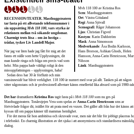
Mvh 118 100 av Kristina Ros
Scen
: Masthuggsteatern
Ort
: Västra Götaland
RECENSION/TEATER
. Masthuggsteatern
Regi
: Anna Sjövall
tar fasta på ett allvetande telefonnummer i
Scenografi
: Råger Johansson
sin uppsätting
Mvh 118 100
, vars styrka är
Ljus
: Christian Figved
relationen mellan två sökande ungdomar.
Kostym
: Karin Dahlström
Charmigt trots lösa – om än lustiga –
Mask
: Anna Simonsson
trådar, tycker Liv Landell Major.
Medverkande
: Åsa Bodin Karlsson,
Hans Brorson, Ashkan Ghods, Helen
När jag var liten hade jag fått för mig att det
Hansson, Anna-Carin Henricsson, Mar
fanns ett ställe som hette Upplysningen, dit
Nilsson
man kunde ringa och fråga om precis vad som
Länk
:
Masthuggsteatern
helst. Min pappa hade väldigt roligt åt den
missuppfattningen – upplysningen, haha!
Sedan dess har 30 år förflutit och min
vansinnesidé har blivit verklighet. 118 100 är numret med svar på allt. Tanken på att någon
sitter någonstans och är professionell allvetare känns emellertid lika absurd som på 1980-tale
Det har
dramatikern
Kristina Ros
tagit fasta på i
Mvh 118 100
som nu ges på
Masthuggsteatern. Tonårstjejen Vera som spelas av
Anna-Carin Henricsson
sms:ar
förtvivlade frågor dit, istället för att prata med en vuxen. Det gäller allt från hur det känns att
kyssas till om pappa känner till mammas hemlighet.
För det mesta får hon ambitiösa och skruvade svar, men när det blir för jobbigt placeras h
i telefonkö. En charmig illustration av det sjuka i att anonymisera och standardisera mänskli
dialog.