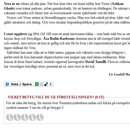
Vera är en
sökare på alla plan. När hon letar efter sin hund träffar hon Victor (
Ashkan
Ghods
) som tränar parkour, urban gatuakrobatik, för att hantera sin dödångest. De närmar s
vaksamt varandra och finner inte så överraskande varsin själsfrände vad det lider.
Victors och Veras möten är föreställningens styrka. Man tror helt enkelt på dem, både vad
gäller attraktion och dialog. Och visst skrattar högstadiepubliken generöst på de rätta ställena
I stort upplever
jag
Mvh 118 100
som ett antal intressanta trådar – som hade mått bra av att
knytas ihop och förtydligas.
Åsa Bodin-Karlssons
dementa tant är till exempel både röran
och roande, men utöver att hon är gullig och inte får bo kvar i det supermoderna huset gör 
ingen skillnad för Vera.
Självklart kan man välja att se både tanten, pappan och väktaren som skojiga bifigurer i
paritet med de fyra dansande depprockarna som poppar upp med jämna mellanrum. Man
fnissar åt deras blasé kabaré, ironiskt signerad koreografen
David Tanzilli
. Flera av rollerna
har visserligen betydligt större potential än så, men visst är det kul.
Liv Landell Ma
VILKET BETYG VILL DU GE FÖRESTÄLLNINGEN? (0 ST)
För att sätta ditt betyg, för musen över Nummersymbolerna nedan och klicka på exempelv
symbol nummer 3 om du vill ge betyget 3.