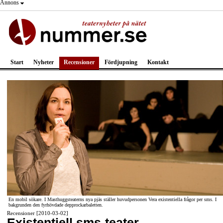
Annons
Start
Nyheter
Recensioner
Fördjupning
Kontakt
En mobil sökare. I Masthuggsteaterns nya pjäs ställer huvudpersonen Vera existentiella frågor per sms. I
bakgrunden den fyrhövdade depprockarbaletten.
Recensioner [2010-03-02]
Existentiell sms-teater