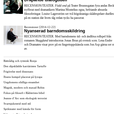
RECENSION/TEATER.
Född ond
på Teater Brunnsgatan fyra andas Beck
tryfferat med dramatikern Martina Montelius egna, befriande absurda
filosoferingar. Louise Lagerström ser två högoktaniga skådespelare dueller
på en station där livets tåg redan tycks ha passerat.
Recensioner [2014-12-22]
Nyanserad barndomsskildring
RECENSION/TEATER. Med barndomens tid- och ändlösa rollspel från
romanen
Skuggland
introduceras Jonas Brun på svensk scen. Lena Endre
och Dramaten visar prov på en fingertoppskänsla som Jon Asp gärna ser 
av.
Rättrådig och rytmisk Ronja
Den slipsklädde karriäristen Tartuffe
Frigörelse med dissonans
Ibsens lustspel placerat på lyxspa
Ungdomens olidliga ensamhet
Magisk, modern och maxad Robin
Fokus på filosofi i Rådströms bibel
Jeanne d’Arc som ekologisk terrorist
Svartsjukestrid med stil
Spökteater med känsla för form