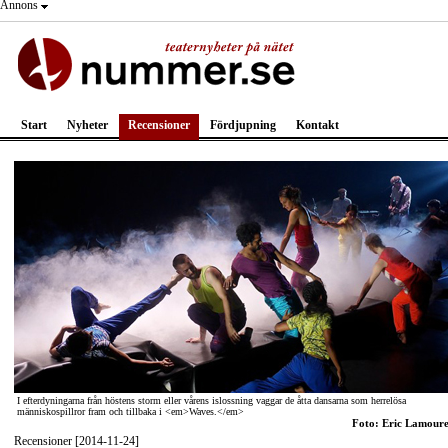
Annons
Start
Nyheter
Recensioner
Fördjupning
Kontakt
I efterdyningarna från höstens storm eller vårens islossning vaggar de åtta dansarna som herrelösa
människospillror fram och tillbaka i <em>Waves.</em>
Foto: Eric Lamour
Recensioner [2014-11-24]