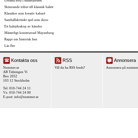
Urbana troll i underjorden
Skimrande tribut till klassisk balett
Klassiker som kreativ kabaré
Samhällskritiskt spel som show
Ett kalejdoskop av känslor
Mästerligt konstruerad Mayenburg
Rappt om historisk hen
Läs fler
Kontakta oss
RSS
Annonsera
Nummer.se
Vill du ha RSS feeds?
Annonsera på nummer
AB Tidningen Vi
Box 2052
103 12 Stockholm
Tel: 010-744 24 11
Vx: 010-744 24 00
E-post:
info@nummer.se