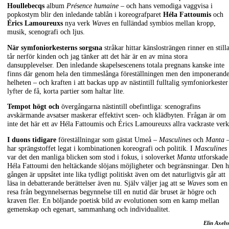
Houllebecqs
album
Présence humaine
– och hans vemodiga vaggvisa i
popkostym blir den inledande tablån i koreografparet
Héla Fattoumis
och
Érics Lamoureuxs
nya verk
Waves
en fulländad symbios mellan kropp,
musik, scenografi och ljus.
När symfoniorkesterns sorgsna
stråkar hittar känslosträngen rinner en still
tår nerför kinden och jag tänker att det här är en av mina stora
dansupplevelser. Den inledande skapelsescenens totala pregnans kanske inte
finns där genom hela den timmeslånga föreställningen men den imponerand
helheten – och kraften i att backas upp av nästintill fulltalig symfoniorkester
lyfter de få, korta partier som haltar lite.
Tempot högt och
övergångarna nästintill obefintliga: scenografins
avskärmande avsatser maskerar effektivt scen- och klädbyten. Frågan är om
inte det här ett av Héla Fattoumis och Érics Lamoureuxs allra vackraste ver
I duons tidigare
föreställningar som gästat Umeå –
Masculines
och
Manta
har sprängstoffet legat i kombinationen koreografi och politik. I
Masculines
var det den manliga blicken som stod i fokus, i soloverket
Manta
utforskade
Héla Fattoumi den heltäckande slöjans möjligheter och begränsningar. Den h
gången är uppsåtet inte lika tydligt politiskt även om det naturligtvis går att
läsa in debatterande berättelser även nu. Själv väljer jag att se
Waves
som en
resa från begynnelsernas begynnelse till en nutid där bruset är högre och
kraven fler. En böljande poetisk bild av evolutionen som en kamp mellan
gemenskap och egenart, sammanhang och individualitet.
Elin Axels