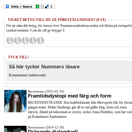
VILKET BETYG VILL DU GE FÖRESTÄLLNINGEN? (0 ST)
För att sätta ditt betyg, för musen över Nummersymbolerna nedan och klicka på exempelv
symbol nummer 3 om du vill ge betyget 3.
TYCK TILL!
Så här tycker Nummers läsare
Kommentarer inaktiverade.
Recensioner [2015-02-10]
Framtidsdystopi med färg och form
RECENSION/TEATER. Den kultförklarade film
Metropolis
blir för första
gången teater. Malin Stenbergs går all in vad gäller färg, form och stora
uttryck, ibland på bekostnad av storyn, tycker Anna Hedelius, som har vari
på Kulturhuset Stadsteatern.
Recensioner [2014-12-30]
Dräpande dialogduell