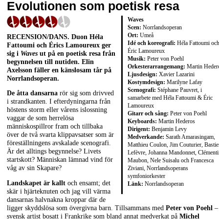
Evolutionen som poetisk resa
Waves
Scen:
Norrlandsoperan
Ort:
Umeå
RECENSION/DANS. Duon Héla
Idé och koreografi:
Héla Fattoumi oc
Fattoumi och Érics Lamoureux ger
Éric Lamoureux
sig i
Waves
ut på en poetisk resa från
Musik:
Peter von Poehl
begynnelsen till nutiden. Elin
Orkesterarrangemang:
Martin Heder
Axelsson fäller en känslosam tår på
Ljusdesign:
Xavier Lazarini
Norrlandsoperan.
Kostymdesign:
Marilyne Lafay
Scenografi:
Stéphane Pauvret, i
De åtta dansarna
rör sig som drivved
samarbete med Héla Fattoumi & Éric
i strandkanten. I efterdyningarna från
Lamoureux
höstens storm eller vårens islossning
Gitarr och sång:
Peter von Poehl
vaggar de som herrelösa
Keyboards:
Martin Hederos
människospillror fram och tillbaka
Dirigent:
Benjamin Levy
över de två svarta klippavsatser som är
Medverkande:
Sarath Amarasingam,
föreställningens avskalade scenografi.
Matthieu Coulon, Jim Couturier, Basti
Är det alltings begynnelse? Livets
Lefèvre, Johanna Mandonnet, Clémenti
startskott? Människan lämnad vind för
Maubon, Nele Suisalu och Francesca
våg av sin Skapare?
Ziviani, Norrlandsoperans
symfoniorkester
Landskapet är kallt
och ensamt; det
Länk:
Norrlandsoperan
skär i hjärteknuten och jag vill värma
dansarnas halvnakna kroppar där de
ligger skyddslösa som övergivna barn. Tillsammans med
Peter von Poehl
–
svensk artist bosatt i Frankrike som bland annat medverkat på
Michel