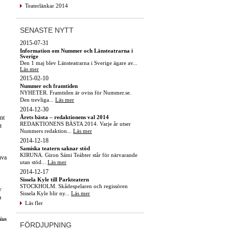
Teaterlänkar 2014
SENASTE NYTT
2015-07-31
Information om Nummer och Länsteatrarna i
Sverige
Den 1 maj blev Länsteatrarna i Sverige ägare av...
Läs mer
2015-02-10
Nummer och framtiden
NYHETER. Framtiden är oviss för Nummer.se.
Den trevliga...
Läs mer
2014-12-30
Årets bästa – redaktionens val 2014
nt
REDAKTIONENS BÄSTA 2014. Varje år utser
t
Nummers redaktion...
Läs mer
2014-12-18
Samiska teatern saknar stöd
KIRUNA. Giron Sámi Teáhter står för närvarande
uva
utan stöd...
Läs mer
2014-12-17
Sissela Kyle till Parkteatern
STOCKHOLM. Skådespelaren och regissören
v
Sissela Kyle blir ny...
Läs mer
a
Läs fler
ius
FÖRDJUPNING