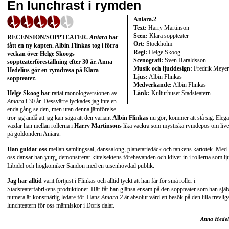
En lunchrast i rymden
Aniara.2
Text:
Harry Martinson
Scen:
Klara soppteater
RECENSION/SOPPTEATER.
Aniara
har
Ort:
Stockholm
fått en ny kapten. Albin Flinkas tog i förra
Regi:
Helge Skoog
veckan över Helge Skoogs
Scenografi:
Sven Haraldsson
soppteaterföreställning efter 30 år. Anna
Musik och ljuddesign:
Fredrik Meyer
Hedelius gör en rymdresa på Klara
Ljus:
Albin Flinkas
soppteater.
Medverkande:
Albin Flinkas
Länk:
Kulturhuset Stadsteatern
Helge Skoog har
rattat monologversionen av
Aniara
i 30 år. Dessvärre lyckades jag inte en
enda gång se den, men utan denna jämförelse
tror jag ändå att jag kan säga att den variant
Albin Flinkas
nu gör, kommer att stå sig. Elega
växlar han mellan rollerna i
Harry Martinsons
lika vackra som mystiska rymdepos om live
på goldondern Aniara.
Han guidar oss
mellan samlingssal, danssalong, planetariedäck och tankens kartotek. Med
oss dansar han yurg, demonstrerar kittelsektens förehavanden och kliver in i rollerna som lj
Libidel och högkomiker Sandon med en tusenhövdad publik.
Jag har alltid
varit förtjust i Flinkas och alltid tyckt att han får för små roller i
Stadsteaterfabrikens produktioner. Här får han glänsa ensam på den soppteater som han själ
numera är konstnärlig ledare för. Han
s Aniara.2
är absolut värd ett besök på den lilla trevlig
lunchteatern för oss människor i Doris dalar.
Anna Hedel