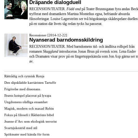
Dräpande dialogduell
RECENSION/TEATER.
Född ond
på Teater Brunnsgatan fyra andas Beck
tryfferat med dramatikern Martina Montelius egna, befriande absurda
filosoferingar. Louise Lagerström ser två högoktaniga skådespelare dueller
på en station där livets tåg redan tycks ha passerat.
Recensioner [2014-12-22]
Nyanserad barndomsskildring
RECENSION/TEATER. Med barndomens tid- och ändlösa rollspel från
romanen
Skuggland
introduceras Jonas Brun på svensk scen. Lena Endre
och Dramaten visar prov på en fingertoppskänsla som Jon Asp gärna ser 
av.
Rättrådig och rytmisk Ronja
Den slipsklädde karriäristen Tartuffe
Frigörelse med dissonans
Ibsens lustspel placerat på lyxspa
Ungdomens olidliga ensamhet
Magisk, modern och maxad Robin
Fokus på filosofi i Rådströms bibel
Jeanne d’Arc som ekologisk terrorist
Svartsjukestrid med stil
Spökteater med känsla för form