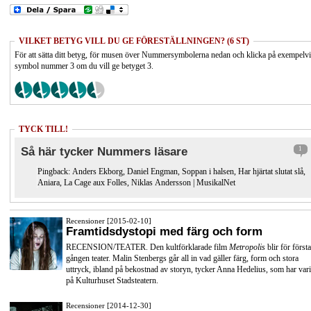
VILKET BETYG VILL DU GE FÖRESTÄLLNINGEN? (6 ST)
För att sätta ditt betyg, för musen över Nummersymbolerna nedan och klicka på exempelv
symbol nummer 3 om du vill ge betyget 3.
TYCK TILL!
Så här tycker Nummers läsare
1
Pingback:
Anders Ekborg, Daniel Engman, Soppan i halsen, Har hjärtat slutat slå,
Aniara, La Cage aux Folles, Niklas Andersson | MusikalNet
Recensioner [2015-02-10]
Framtidsdystopi med färg och form
RECENSION/TEATER. Den kultförklarade film
Metropolis
blir för första
gången teater. Malin Stenbergs går all in vad gäller färg, form och stora
uttryck, ibland på bekostnad av storyn, tycker Anna Hedelius, som har vari
på Kulturhuset Stadsteatern.
Recensioner [2014-12-30]