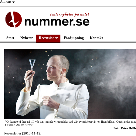
Annons
Start
Nyheter
Recensioner
Fördjupning
Kontakt
"O, kunde vi åter nå till vår bas, nu när vi upptäckt vad vårt rymdskepp är: en liten blåsa i Guds andes glas
Ur<em> Aniara.</em>
Foto: Petra Hellb
Recensioner [2013-11-12]