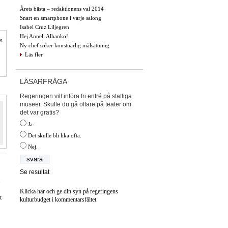
Årets bästa – redaktionens val 2014
Snart en smartphone i varje salong
Isabel Cruz Liljegren
Hej Anneli Alhanko!
is
Ny chef söker konstnärlig målsättning
Läs fler
LÄSARFRÅGA
Regeringen vill införa fri entré på statliga
museer. Skulle du gå oftare på teater om
det var gratis?
Ja.
Det skulle bli lika ofta.
Nej.
Se resultat
Klicka här och ge din syn på regeringens
t
kulturbudget i kommentarsfältet.