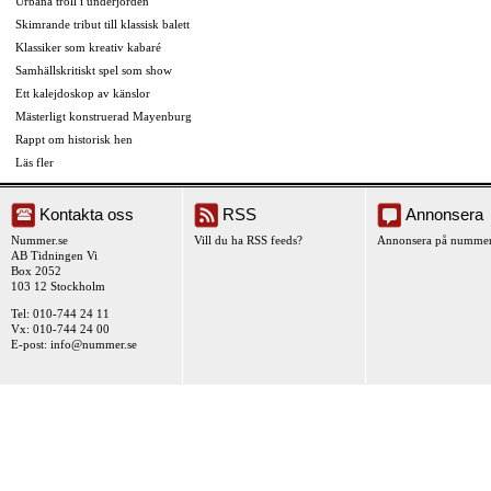
Urbana troll i underjorden
Skimrande tribut till klassisk balett
Klassiker som kreativ kabaré
Samhällskritiskt spel som show
Ett kalejdoskop av känslor
Mästerligt konstruerad Mayenburg
Rappt om historisk hen
Läs fler
Kontakta oss
RSS
Annonsera
Nummer.se
Vill du ha RSS feeds?
Annonsera på nummer
AB Tidningen Vi
Box 2052
103 12 Stockholm
Tel: 010-744 24 11
Vx: 010-744 24 00
E-post:
info@nummer.se