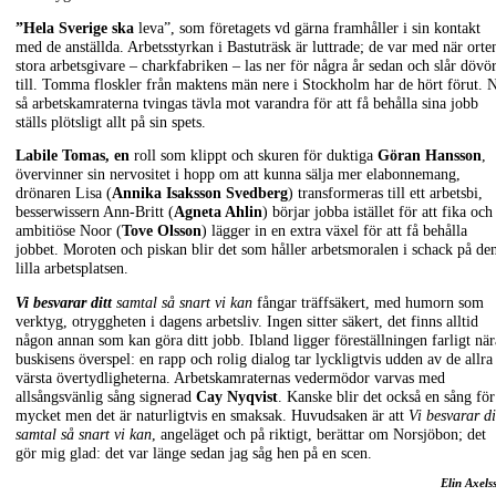
”Hela Sverige ska
leva”, som företagets vd gärna framhåller i sin kontakt
med de anställda. Arbetsstyrkan i Bastuträsk är luttrade; de var med när orte
stora arbetsgivare – charkfabriken – las ner för några år sedan och slår dövör
till. Tomma floskler från maktens män nere i Stockholm har de hört förut. 
så arbetskamraterna tvingas tävla mot varandra för att få behålla sina jobb
ställs plötsligt allt på sin spets.
Labile Tomas, en
roll som klippt och skuren för duktiga
Göran Hansson
,
övervinner sin nervositet i hopp om att kunna sälja mer elabonnemang,
drönaren Lisa (
Annika Isaksson Svedberg
) transformeras till ett arbetsbi,
besserwissern Ann-Britt (
Agneta Ahlin
) börjar jobba istället för att fika och
ambitiöse Noor (
Tove Olsson
) lägger in en extra växel för att få behålla
jobbet. Moroten och piskan blir det som håller arbetsmoralen i schack på de
lilla arbetsplatsen.
Vi besvarar ditt
samtal så snart vi kan
fångar träffsäkert, med humorn som
verktyg, otryggheten i dagens arbetsliv. Ingen sitter säkert, det finns alltid
någon annan som kan göra ditt jobb. Ibland ligger föreställningen farligt när
buskisens överspel: en rapp och rolig dialog tar lyckligtvis udden av de allra
värsta övertydligheterna. Arbetskamraternas vedermödor varvas med
allsångsvänlig sång signerad
Cay Nyqvist
. Kanske blir det också en sång för
mycket men det är naturligtvis en smaksak. Huvudsaken är att
Vi besvarar di
samtal så snart vi kan
, angeläget och på riktigt, berättar om Norsjöbon; det
gör mig glad: det var länge sedan jag såg hen på en scen.
Elin Axels