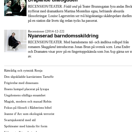
RECENSION/TEATER.
Född ond
på Teater Brunnsgatan fyra andas Beck
tryfferat med dramatikern Martina Montelius egna, befriande absurda
filosoferingar. Louise Lagerström ser två högoktaniga skådespelare dueller
på en station där livets tåg redan tycks ha passerat.
Recensioner [2014-12-22]
Nyanserad barndomsskildring
RECENSION/TEATER. Med barndomens tid- och ändlösa rollspel från
romanen
Skuggland
introduceras Jonas Brun på svensk scen. Lena Endre
och Dramaten visar prov på en fingertoppskänsla som Jon Asp gärna ser 
av.
Rättrådig och rytmisk Ronja
Den slipsklädde karriäristen Tartuffe
Frigörelse med dissonans
Ibsens lustspel placerat på lyxspa
Ungdomens olidliga ensamhet
Magisk, modern och maxad Robin
Fokus på filosofi i Rådströms bibel
Jeanne d’Arc som ekologisk terrorist
Svartsjukestrid med stil
Spökteater med känsla för form