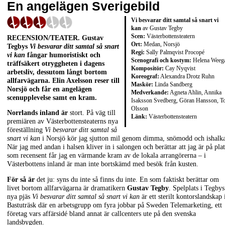
En angelägen Sverigebild
Vi besvarar ditt samtal så snart vi
kan
av Gustav Tegby
Scen:
Västerbottensteatern
RECENSION/TEATER. Gustav
Ort:
Medan, Norsjö
Tegbys
Vi besvarar ditt samtal så snart
Regi:
Sally Palmqvist Procopé
vi kan
fångar humoristiskt och
Scenografi och kostym:
Helena Weeg
träffsäkert otryggheten i dagens
Kompositör:
Cay Nyqvist
arbetsliv, dessutom långt bortom
Koreograf:
Alexandra Drotz Ruhn
allfarvägarna. Elin Axelsson reser till
Maskör:
Linda Sandberg
Norsjö och får en angelägen
Medverkande:
Agneta Ahlin, Annika
scenupplevelse samt en kram.
Isaksson Svedberg, Göran Hansson, T
Olsson
Norrlands inland är
stort. På väg till
Länk:
Västerbottensteatern
premiären av Västerbottensteaterns nya
föreställning
Vi besvarar ditt samtal så
snart vi kan
i Norsjö kör jag sjutton mil genom dimma, snömodd och ishalka
När jag med andan i halsen kliver in i salongen och berättar att jag är på plat
som recensent får jag en värmande kram av de lokala arrangörerna – i
Västerbottens inland är man inte bortskämd med besök från kusten.
För så är
det ju: syns du inte så finns du inte. En som faktiskt berättar om
livet bortom allfarvägarna är dramatikern
Gustav Tegby
. Spelplats i Tegbys
nya pjäs
Vi besvarar ditt samtal så snart vi kan
är ett sterilt kontorslandskap 
Bastuträsk där en arbetsgrupp om fyra jobbar på Sweden Telemarketing, ett
företag vars affärsidé bland annat är callcenters ute på den svenska
landsbygden.