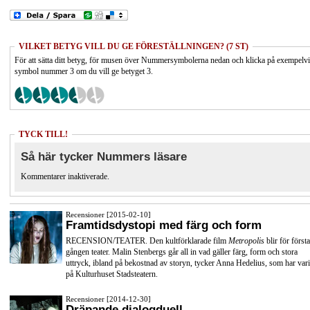
VILKET BETYG VILL DU GE FÖRESTÄLLNINGEN? (7 ST)
För att sätta ditt betyg, för musen över Nummersymbolerna nedan och klicka på exempelv
symbol nummer 3 om du vill ge betyget 3.
TYCK TILL!
Så här tycker Nummers läsare
Kommentarer inaktiverade.
Recensioner [2015-02-10]
Framtidsdystopi med färg och form
RECENSION/TEATER. Den kultförklarade film
Metropolis
blir för första
gången teater. Malin Stenbergs går all in vad gäller färg, form och stora
uttryck, ibland på bekostnad av storyn, tycker Anna Hedelius, som har vari
på Kulturhuset Stadsteatern.
Recensioner [2014-12-30]
Dräpande dialogduell