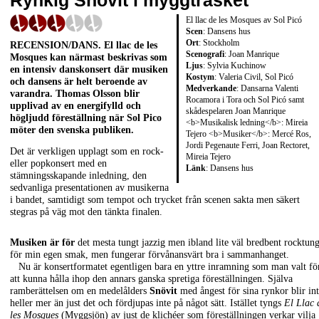
Rynkig Snövit i myggträsket
El llac de les Mosques av Sol Picó
Scen
: Dansens hus
Ort
: Stockholm
RECENSION/DANS
. El llac de les
Scenografi
: Joan Manrique
Mosques kan närmast beskrivas som
Ljus
: Sylvia Kuchinow
en intensiv danskonsert där musiken
Kostym
: Valeria Civil, Sol Picó
och dansens är helt beroende av
Medverkande
: Dansarna Valenti
varandra. Thomas Olsson blir
Rocamora i Tora och Sol Picó samt
upplivad av en energifylld och
skådespelaren Joan Manrique
högljudd föreställning när Sol Pico
<b>Musikalisk ledning</b>: Mireia
möter den svenska publiken.
Tejero <b>Musiker</b>: Mercé Ros,
Jordi Pegenaute Ferri, Joan Rectoret,
Det är verkligen upplagt som en rock-
Mireia Tejero
eller popkonsert med en
Länk
:
Dansens hus
stämningsskapande inledning, den
sedvanliga presentationen av musikerna
i bandet, samtidigt som tempot och trycket från scenen sakta men säkert
stegras på väg mot den tänkta finalen.
Musiken är för
det mesta tungt jazzig men ibland lite väl bredbent rocktun
för min egen smak, men fungerar förvånansvärt bra i sammanhanget.
Nu är konsertformatet egentligen bara en yttre inramning som man valt fö
att kunna hålla ihop den annars ganska spretiga föreställningen. Själva
ramberättelsen om en medelålders
Snövit
med ångest för sina rynkor blir in
heller mer än just det och fördjupas inte på något sätt. Istället tyngs
El Llac 
les Mosques
(Myggsjön) av just de klichéer som föreställningen verkar vilja