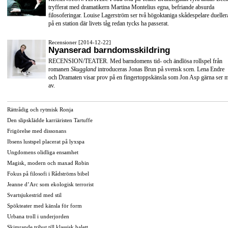
tryfferat med dramatikern Martina Montelius egna, befriande absurda
filosoferingar. Louise Lagerström ser två högoktaniga skådespelare dueller
på en station där livets tåg redan tycks ha passerat.
Recensioner [2014-12-22]
Nyanserad barndomsskildring
RECENSION/TEATER. Med barndomens tid- och ändlösa rollspel från
romanen
Skuggland
introduceras Jonas Brun på svensk scen. Lena Endre
och Dramaten visar prov på en fingertoppskänsla som Jon Asp gärna ser 
av.
Rättrådig och rytmisk Ronja
Den slipsklädde karriäristen Tartuffe
Frigörelse med dissonans
Ibsens lustspel placerat på lyxspa
Ungdomens olidliga ensamhet
Magisk, modern och maxad Robin
Fokus på filosofi i Rådströms bibel
Jeanne d’Arc som ekologisk terrorist
Svartsjukestrid med stil
Spökteater med känsla för form
Urbana troll i underjorden
Skimrande tribut till klassisk balett