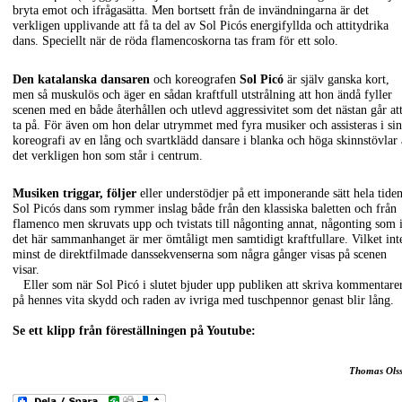
bryta emot och ifrågasätta. Men bortsett från de invändningarna är det
verkligen upplivande att få ta del av Sol Picós energifyllda och attitydrika
dans. Speciellt när de röda flamencoskorna tas fram för ett solo.
Den katalanska dansaren
och koreografen
Sol Picó
är själv ganska kort,
men så muskulös och äger en sådan kraftfull utstrålning att hon ändå fyller
scenen med en både återhållen och utlevd aggressivitet som det nästan går at
ta på. För även om hon delar utrymmet med fyra musiker och assisteras i sin
koreografi av en lång och svartklädd dansare i blanka och höga skinnstövlar 
det verkligen hon som står i centrum.
Musiken triggar, följer
eller understödjer på ett imponerande sätt hela tide
Sol Picós dans som rymmer inslag både från den klassiska baletten och från
flamenco men skruvats upp och tvistats till någonting annat, någonting som 
det här sammanhanget är mer ömtåligt men samtidigt kraftfullare. Vilket int
minst de direktfilmade danssekvenserna som några gånger visas på scenen
visar.
Eller som när Sol Picó i slutet bjuder upp publiken att skriva kommentare
på hennes vita skydd och raden av ivriga med tuschpennor genast blir lång.
Se ett klipp från föreställningen på Youtube:
Thomas Ols