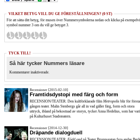
VILKET BETYG VILL DU GE FÖRESTÄLLNINGEN? (0 ST)
För att sätta ditt betyg, för musen över Nummersymbolerna nedan och klicka på exempelv
symbol nummer 3 om du vill ge betyget 3.
TYCK TILL!
Så här tycker Nummers läsare
Kommentarer inaktiverade.
Recensioner [2015-02-10]
Framtidsdystopi med färg och form
RECENSION/TEATER. Den kultförklarade film
Metropolis
blir för första
gången teater. Malin Stenbergs går all in vad gäller färg, form och stora
uttryck, ibland på bekostnad av storyn, tycker Anna Hedelius, som har vari
på Kulturhuset Stadsteatern.
Recensioner [2014-12-30]
Dräpande dialogduell
RECENSION/TEATER.
Född ond
på Teater Brunnsgatan fyra andas Beck