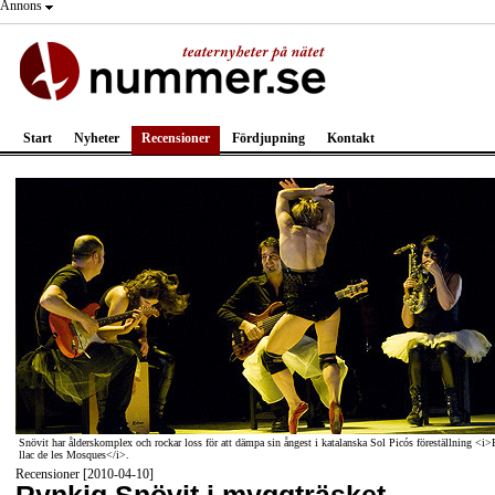
Annons
Start
Nyheter
Recensioner
Fördjupning
Kontakt
Snövit har ålderskomplex och rockar loss för att dämpa sin ångest i katalanska Sol Picós föreställning <i>
llac de les Mosques</i>.
Recensioner [2010-04-10]