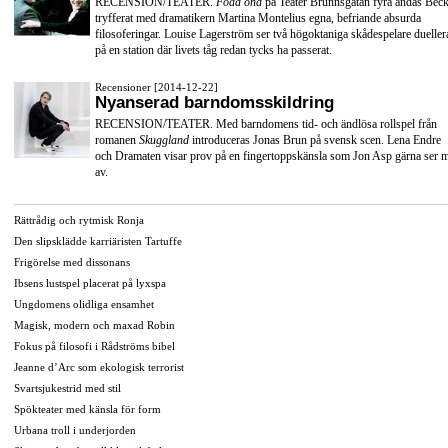
RECENSION/TEATER.
Född ond
på Teater Brunnsgatan fyra andas Beck
tryfferat med dramatikern Martina Montelius egna, befriande absurda
filosoferingar. Louise Lagerström ser två högoktaniga skådespelare dueller
på en station där livets tåg redan tycks ha passerat.
Recensioner [2014-12-22]
Nyanserad barndomsskildring
RECENSION/TEATER. Med barndomens tid- och ändlösa rollspel från
romanen
Skuggland
introduceras Jonas Brun på svensk scen. Lena Endre
och Dramaten visar prov på en fingertoppskänsla som Jon Asp gärna ser 
av.
Rättrådig och rytmisk Ronja
Den slipsklädde karriäristen Tartuffe
Frigörelse med dissonans
Ibsens lustspel placerat på lyxspa
Ungdomens olidliga ensamhet
Magisk, modern och maxad Robin
Fokus på filosofi i Rådströms bibel
Jeanne d’Arc som ekologisk terrorist
Svartsjukestrid med stil
Spökteater med känsla för form
Urbana troll i underjorden