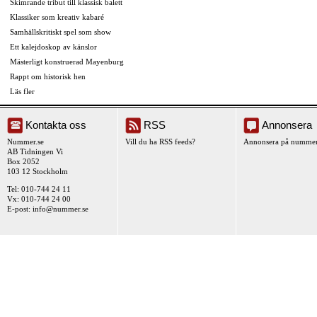
Skimrande tribut till klassisk balett
Klassiker som kreativ kabaré
Samhällskritiskt spel som show
Ett kalejdoskop av känslor
Mästerligt konstruerad Mayenburg
Rappt om historisk hen
Läs fler
Kontakta oss
RSS
Annonsera
Nummer.se
Vill du ha RSS feeds?
Annonsera på nummer
AB Tidningen Vi
Box 2052
103 12 Stockholm
Tel: 010-744 24 11
Vx: 010-744 24 00
E-post:
info@nummer.se