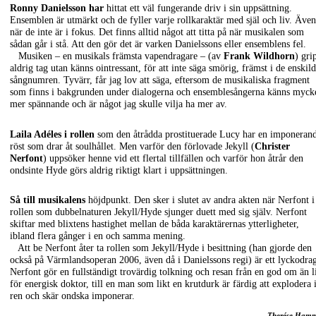
Ronny Danielsson har
hittat ett väl fungerande driv i sin uppsättning.
Ensemblen är utmärkt och de fyller varje rollkaraktär med själ och liv. Även
när de inte är i fokus. Det finns alltid något att titta på när musikalen som
sådan går i stå. Att den gör det är varken Danielssons eller ensemblens fel.
Musiken – en musikals främsta vapendragare – (av
Frank Wildhorn
) gri
aldrig tag utan känns ointressant, för att inte säga smörig, främst i de enskil
sångnumren. Tyvärr, får jag lov att säga, eftersom de musikaliska fragment
som finns i bakgrunden under dialogerna och ensemblesångerna känns myck
mer spännande och är något jag skulle vilja ha mer av.
Laila Adéles i rollen
som den åtrådda prostituerade Lucy har en imponeran
röst som drar åt soulhållet. Men varför den förlovade Jekyll (
Christer
Nerfont
) uppsöker henne vid ett flertal tillfällen och varför hon åtrår den
ondsinte Hyde görs aldrig riktigt klart i uppsättningen.
Så till musikalens
höjdpunkt. Den sker i slutet av andra akten när Nerfont i
rollen som dubbelnaturen Jekyll/Hyde sjunger duett med sig själv. Nerfont
skiftar med blixtens hastighet mellan de båda karaktärernas ytterligheter,
ibland flera gånger i en och samma mening.
Att be Nerfont åter ta rollen som Jekyll/Hyde i besittning (han gjorde den
också på Värmlandsoperan 2006, även då i Danielssons regi) är ett lyckodra
Nerfont gör en fullständigt trovärdig tolkning och resan från en god om än l
för energisk doktor, till en man som likt en krutdurk är färdig att explodera 
ren och skär ondska imponerar.
Therése Ham