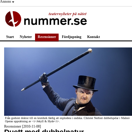
Annons
Start
Nyheter
Recensioner
Fördjupning
Kontakt
Från godsint doktor till en krutdurk färdig att explodera i ondska. Christer Nerfont dubbelspelar i Malmö
Operas uppsättning av <i>Jekyll & Hyde</i>.
Recensioner [2010-11-08]