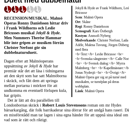
Duett med dubbelnatur
Jekyll & Hyde av Frank Wildhorn, Lesl
Bricusse
Scen
: Malmö Opera
RECENSION/MUSIKAL
. Malmö
Ort
: Skåne
Operas
Ronny Danielsson
hittar driv
Regi
: Ronny Danielsson
i
Frank Wildhorns
och
Leslie
Scenografi
: Kars Östbergh
Bricusses
musikal
Jekyll & Hyde
.
Kostym
: Annsofi Nyberg
Men Nummers
Therése Hammar
Medverkande
: Christer Nerfont, Laila
blir inte gripen av musiken förrän
Adéle, Malena Tuvung, Jörgen Düberg
Christer Nerfont
gör sin
med flera
dubbelnatursduett.
<b>Text:</b> Leslie Bricusse <br>
<b>Svenska sångtexter:</b> Calle Nor
Dagen efter att Malmöoperans
<br> <b>Svensk dialog:</b> Myrra
uppsättning av
Jekyll & Hyde
har
Malmberg <br> <b>Kapellmästare:</b
premiär står det att läsa i tidningarna
Jonas Nydesjö <br> <b>Övrigt:</b>
att den skytt som har satt Malmöborna
Malmö Opera ger sig ut på turné med
i skräck, och fått dem att springa
musikalen, se turnéplan på deras
mellan portarna i mörkret för att
webbplats.
undkomma en eventuell förlupen kula,
Länk
:
Malmö Opera
har gripits.
Det är lätt att dra parallellen till
Londonbornas skräck i
Robert Louis Stevenssons
roman om mr Hydes
bärsarkargång, där folk barrikaderar sina dörrar för att undgå hans raseri. D
en missförstådd man tar lagen i sina egna händer för att uppnå sina ideal om
vad som är rätt och riktigt.