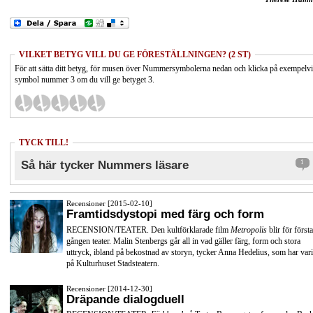
VILKET BETYG VILL DU GE FÖRESTÄLLNINGEN? (2 ST)
För att sätta ditt betyg, för musen över Nummersymbolerna nedan och klicka på exempelv
symbol nummer 3 om du vill ge betyget 3.
TYCK TILL!
Så här tycker Nummers läsare
1
Recensioner [2015-02-10]
Framtidsdystopi med färg och form
RECENSION/TEATER. Den kultförklarade film
Metropolis
blir för första
gången teater. Malin Stenbergs går all in vad gäller färg, form och stora
uttryck, ibland på bekostnad av storyn, tycker Anna Hedelius, som har vari
på Kulturhuset Stadsteatern.
Recensioner [2014-12-30]
Dräpande dialogduell