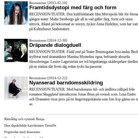
Recensioner [2015-02-10]
Framtidsdystopi med färg och form
RECENSION/TEATER. Den kultförklarade film
Metropolis
blir för första
gången teater. Malin Stenbergs går all in vad gäller färg, form och stora
uttryck, ibland på bekostnad av storyn, tycker Anna Hedelius, som har vari
på Kulturhuset Stadsteatern.
Recensioner [2014-12-30]
Dräpande dialogduell
RECENSION/TEATER.
Född ond
på Teater Brunnsgatan fyra andas Beck
tryfferat med dramatikern Martina Montelius egna, befriande absurda
filosoferingar. Louise Lagerström ser två högoktaniga skådespelare dueller
på en station där livets tåg redan tycks ha passerat.
Recensioner [2014-12-22]
Nyanserad barndomsskildring
RECENSION/TEATER. Med barndomens tid- och ändlösa rollspel från
romanen
Skuggland
introduceras Jonas Brun på svensk scen. Lena Endre
och Dramaten visar prov på en fingertoppskänsla som Jon Asp gärna ser 
av.
Rättrådig och rytmisk Ronja
Den slipsklädde karriäristen Tartuffe
Frigörelse med dissonans