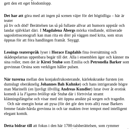
gett den ett eget blodomlopp.
Det har att
göra med att ingen på scenen väjer för det högtidliga – här är
teater
på liv och död! Berättelsen tas så på fullaste allvar att humorn uppstår och
landar självklart däri. I
Magdalena Åbergs
mörka vindlande, stiliserade
sagoslottsscenografi kan man rita en dörr på väggen med krita, som strax
öppnas för att föra handlingen framåt. Snyggt.
Lessings teaterspråk
lyser i
Horace Engdahls
fina översättning och
skådespelarnas uppenbara begär till det. Alla i ensemblen äger och känner m
sina roller, men det är
Kirsti Stubø
som Emilia och
Petronella Barker
so
grevinnan Orsina som verkligen håller pulsen.
När turerna
mellan den konjaksfrukosterande, kärlekskranke fursten (en
dumslugt oberäknelig
Johannes Bah Kuhnke
) och hans intrigerande högre
man Marinelli (en ljuvligt illvillig
Andreas Kundler
) lutar över åt erotisk
komedi à la
Figaros bröllop
står Stubø där i förtvivlat stramt
klänningsfängelse och visar med sitt öppna ansikte på sorgen och tragedin.
Och när energin hotar att pysa (för det gör den trots allt) rusar Barkers
femme fatale-hårda grevinna in och tar makten över tempot med intelligent
elegant komik.
Detta bidrar till
att fokus i den här 1700-talsberättelsen, som rymmer