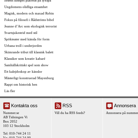
Ibsens lustspel placerat på lyxspa
Ungdomens olidliga ensamhet
Magisk, modern och maxad Robin
Fokus på filosofi i Rådströms bibel
Jeanne d’Arc som ekologisk terrorist
Svartsjukestrid med stil
Spökteater med känsla för form
Urbana troll i underjorden
Skimrande tribut till klassisk balett
Klassiker som kreativ kabaré
Samhällskritiskt spel som show
Ett kalejdoskop av känslor
Mästerligt konstruerad Mayenburg
Rappt om historisk hen
Läs fler
Kontakta oss
RSS
Annonsera
Nummer.se
Vill du ha RSS feeds?
Annonsera på nummer
AB Tidningen Vi
Box 2052
103 12 Stockholm
Tel: 010-744 24 11
Vx: 010-744 24 00