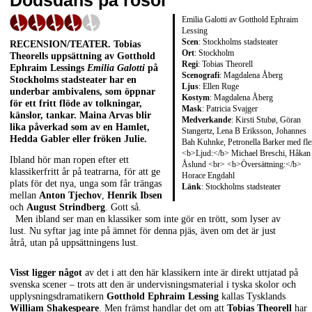
Dödsdans på rosor
Emilia Galotti av Gotthold Ephraim
Lessing
Scen
: Stockholms stadsteater
RECENSION/TEATER
.
Tobias
Ort
: Stockholm
Theorells
uppsättning av
Gotthold
Regi
: Tobias Theorell
Ephraim Lessings
Emilia Galotti
på
Scenografi
: Magdalena Åberg
Stockholms stadsteater har en
Ljus
: Ellen Ruge
underbar ambivalens, som öppnar
Kostym
: Magdalena Åberg
för ett fritt flöde av tolkningar,
Mask
: Patricia Svajger
känslor, tankar.
Maina Arvas
blir
Medverkande
: Kirsti Stubø, Göran
lika påverkad som av en Hamlet,
Stangertz, Lena B Eriksson, Johannes
Hedda Gabler eller fröken Julie.
Bah Kuhnke, Petronella Barker med fle
<b>Ljud:</b> Michael Breschi, Håkan
Ibland hör man ropen efter ett
Åslund <br> <b>Översättning:</b>
klassikerfritt år på teatrarna, för att ge
Horace Engdahl
plats för det nya, unga som får trängas
Länk
:
Stockholms stadsteater
mellan
Anton Tjechov
,
Henrik Ibsen
och
August Strindberg
. Gott så.
Men ibland ser man en klassiker som inte gör en trött, som lyser av
lust. Nu syftar jag inte på ämnet för denna pjäs, även om det är just
åtrå, utan på uppsättningens lust.
Visst ligger något
av det i att den här klassikern inte är direkt uttjatad på
svenska scener – trots att den är undervisningsmaterial i tyska skolor och
upplysningsdramatikern
Gotthold Ephraim Lessing
kallas Tysklands
William Shakespeare
. Men främst handlar det om att
Tobias Theorell
har