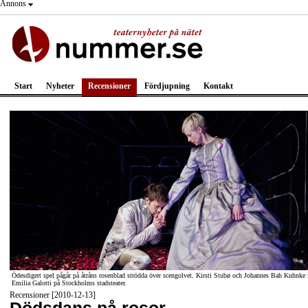
Annons
Start
Nyheter
Recensioner
Fördjupning
Kontakt
Ödesdigert spel pågår på åtråns rosenblad strödda över scengolvet. Kirsti Stubø och Johannes Bah Kuhnke 
Emilia Galotti på Stockholms stadsteater.
Recensioner [2010-12-13]