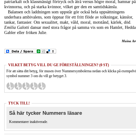
patriarkalt och klassmässigt förtryck och åtrå versus högre moral, hamnar på
kvinnorna, och på starka kvinnor, vilket ger den en samtidskänsla.
Balansen och laddningen som uppstår gör också hela uppsättningens
underbara ambivalens, som öppnar för ett fritt flöde av tolkningar, känslor,
tankar, fantasier. Om sexualitet, makt, våld, moral, motstånd, kärlek, död.
Emilia Galotti
dansar med stora frågor på samma vis som en Hamlet, Hedda
Gabler eller fröken Julie.
Maina Ar
VILKET BETYG VILL DU GE FÖRESTÄLLNINGEN? (0 ST)
För att sätta ditt betyg, för musen över Nummersymbolerna nedan och klicka på exempelv
symbol nummer 3 om du vill ge betyget 3.
TYCK TILL!
Så här tycker Nummers läsare
Kommentarer inaktiverade.