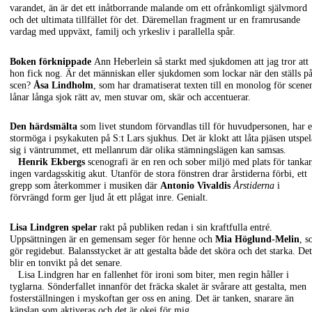
varandet, än är det ett inåtborrande malande om ett ofrånkomligt självmord
och det ultimata tillfället för det. Däremellan fragment ur en framrusande
vardag med uppväxt, familj och yrkesliv i parallella spår.
Boken förknippade
Ann Heberlein så starkt med sjukdomen att jag tror att
hon fick nog. Är det människan eller sjukdomen som lockar när den ställs p
scen?
Åsa Lindholm
, som har dramatiserat texten till en monolog för scene
lånar långa sjok rätt av, men stuvar om, skär och accentuerar.
Den härdsmälta
som livet stundom förvandlas till för huvudpersonen, har e
stormöga i psykakuten på S:t Lars sjukhus. Det är klokt att låta pjäsen utspel
sig i väntrummet, ett mellanrum där olika stämningslägen kan samsas.
Henrik Ekbergs
scenografi är en ren och sober miljö med plats för tankar
ingen vardagsskitig akut. Utanför de stora fönstren drar årstiderna förbi, ett
grepp som återkommer i musiken där
Antonio Vivaldis
Årstiderna
i
förvrängd form ger ljud åt ett plågat inre. Genialt.
Lisa Lindgren spelar
rakt på publiken redan i sin kraftfulla entré.
Uppsättningen är en gemensam seger för henne och
Mia Höglund-Melin
, 
gör regidebut. Balansstycket är att gestalta både det sköra och det starka. Det
blir en tonvikt på det senare.
Lisa Lindgren har en fallenhet för ironi som biter, men regin håller i
tyglarna. Sönderfallet innanför det fräcka skalet är svårare att gestalta, men
fosterställningen i myskoftan ger oss en aning. Det är tanken, snarare än
känslan som aktiveras och det är okej för mig.