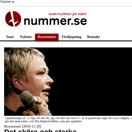
Annons
Start
Nyheter
Recensioner
Fördjupning
Kontakt
Uppsättningen av <i>Jag vill inte dö, jag vill bara inte leva</i> är en gemensam seger för Lisa Lindgren,
gör den enda rollen, och Mia Höglund-Melin, som gör regidebut.
Recensioner [2010-11-29]