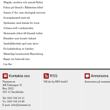
Magisk, modern och maxad Robin
Fokus på filosofi i Rådströms bibel
Jeanne d’Arc som ekologisk terrorist
Svartsjukestrid med stil
Spökteater med känsla för form
Urbana troll i underjorden
Skimrande tribut till klassisk balett
Klassiker som kreativ kabaré
Samhällskritiskt spel som show
Ett kalejdoskop av känslor
Mästerligt konstruerad Mayenburg
Rappt om historisk hen
Läs fler
Kontakta oss
RSS
Annonsera
Nummer.se
Vill du ha RSS feeds?
Annonsera på nummer
AB Tidningen Vi
Box 2052
103 12 Stockholm
Tel: 010-744 24 11
Vx: 010-744 24 00
E-post:
info@nummer.se