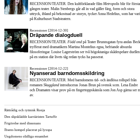
RECENSION/TEATER. Den kultförklarade film
Metropolis
blir för första
gången teater. Malin Stenbergs går all in vad gäller färg, form och stora
uttryck, ibland på bekostnad av storyn, tycker Anna Hedelius, som har vari
på Kulturhuset Stadsteatern.
Recensioner [2014-12-30]
Dräpande dialogduell
RECENSION/TEATER.
Född ond
på Teater Brunnsgatan fyra andas Beck
tryfferat med dramatikern Martina Montelius egna, befriande absurda
filosoferingar. Louise Lagerström ser två högoktaniga skådespelare dueller
på en station där livets tåg redan tycks ha passerat.
Recensioner [2014-12-22]
Nyanserad barndomsskildring
RECENSION/TEATER. Med barndomens tid- och ändlösa rollspel från
romanen
Skuggland
introduceras Jonas Brun på svensk scen. Lena Endre
och Dramaten visar prov på en fingertoppskänsla som Jon Asp gärna ser 
av.
Rättrådig och rytmisk Ronja
Den slipsklädde karriäristen Tartuffe
Frigörelse med dissonans
Ibsens lustspel placerat på lyxspa
Ungdomens olidliga ensamhet