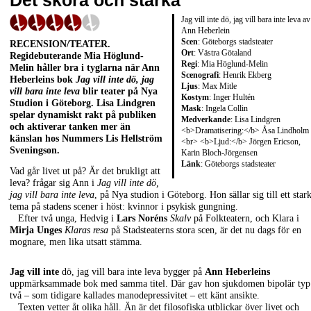
Det sköra och starka
Jag vill inte dö, jag vill bara inte leva av
Ann Heberlein
Scen
: Göteborgs stadsteater
RECENSION/TEATER
.
Ort
: Västra Götaland
Regidebuterande
Mia Höglund-
Regi
: Mia Höglund-Melin
Melin
håller bra i tyglarna när
Ann
Scenografi
: Henrik Ekberg
Heberleins
bok
Jag vill inte dö, jag
Ljus
: Max Mitle
vill bara inte leva
blir teater på Nya
Kostym
: Inger Hultén
Studion i Göteborg.
Lisa Lindgren
Mask
: Ingela Collin
spelar dynamiskt rakt på publiken
Medverkande
: Lisa Lindgren
och aktiverar tanken mer än
<b>Dramatisering:</b> Åsa Lindholm
känslan hos Nummers
Lis Hellström
<br> <b>Ljud:</b> Jörgen Ericson,
Sveningson
.
Karin Bloch-Jörgensen
Länk
:
Göteborgs stadsteater
Vad går livet ut på? Är det brukligt att
leva? frågar sig Ann i
Jag vill inte dö,
jag vill bara inte leva
, på Nya studion i Göteborg. Hon sällar sig till ett stark
tema på stadens scener i höst: kvinnor i psykisk gungning.
Efter två unga, Hedvig i
Lars Noréns
Skalv
på Folkteatern, och Klara i
Mirja Unges
Klaras resa
på Stadsteaterns stora scen, är det nu dags för en
mognare, men lika utsatt stämma.
Jag vill inte
dö, jag vill bara inte leva bygger på
Ann Heberleins
uppmärksammade bok med samma titel. Där gav hon sjukdomen bipolär typ
två – som tidigare kallades manodepressivitet – ett känt ansikte.
Texten vetter åt olika håll. Än är det filosofiska utblickar över livet och