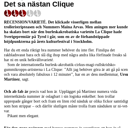
Det sa nästan Clique
RECENSION/VARIETÉ
. Det klickade visserligen mellan
trolleristripteasen och Nummers Maina Arvas. Men aningen mer kunde
ha skalats bort när den burleskakrobatiska varietén La Clique hade
Sverigepremiär på Tyrol i går, som en av de förhandstippade
höjdpunkterna på årets kulturfestival i Stockholm.
Har du ett enda riktigt bra nummer behöver du inte fler. Finslipa det
rakbladsvasst bara och slå dig ihop med några andra lika förfinade freaks så
har ni en unik helkvällsvarieté.
Som de internationella burlesk-akrobatik-cirkus-magi-rullskridsko-
gummikropps-artisterna i La Clique: ”Allt jag behöver göra är att gå på scen
och vara absolutely fabulous i 12 minuter”, har en av dess medlemmar,
Ursu
Martinez
, sagt.
Och ab fab är
precis vad hon är. Upplägget på Martinez numera vida
internetkända nummer är oslagbart i sin logiska enkelhet: hon trollar
upprepade gånger bort och fram en liten röd näsduk ur olika fickor samtidig
som hon strippar – och därför slutligen måste trolla fram näsduken ur ni-vet
var.
Pikant men elegant.