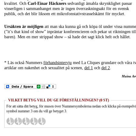
kvalitet. Och
Carl-Einar Häckners
sedvanligt ämabla skrynklighet passar
visserligen i sammanhanget men är ingen överraskningsakt för en svensk
publik, och det blir liksom ett mikrofonstativstrasselskämt för mycket.
Ursäkten är möjligen
att man ska kunna gå och köpa öl under vissa numme
(”it’s that kind of show” inpräntar konferencieren och pekar ut riktningen til
baren). Men en mer strippad show – så hade det sagt klick helt och hållet.
* Läs också Nummers
förhandsintervju
med La Cliques grundare och våra t
artiklar om nakenhet och sexualitet på scenen,
del 1
och
del 2
.
Maina Ar
VILKET BETYG VILL DU GE FÖRESTÄLLNINGEN? (0 ST)
För att sätta ditt betyg, för musen över Nummersymbolerna nedan och klicka på exempelv
symbol nummer 3 om du vill ge betyget 3.