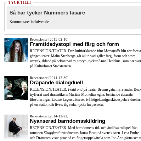
TYCK TILL!
Så här tycker Nummers läsare
Kommentarer inaktiverade.
Recensioner [2015-02-10]
Framtidsdystopi med färg och form
RECENSION/TEATER. Den kultförklarade film
Metropolis
blir för första
gången teater. Malin Stenbergs går all in vad gäller färg, form och stora
uttryck, ibland på bekostnad av storyn, tycker Anna Hedelius, som har vari
på Kulturhuset Stadsteatern.
Recensioner [2014-12-30]
Dräpande dialogduell
RECENSION/TEATER.
Född ond
på Teater Brunnsgatan fyra andas Beck
tryfferat med dramatikern Martina Montelius egna, befriande absurda
filosoferingar. Louise Lagerström ser två högoktaniga skådespelare dueller
på en station där livets tåg redan tycks ha passerat.
Recensioner [2014-12-22]
Nyanserad barndomsskildring
RECENSION/TEATER. Med barndomens tid- och ändlösa rollspel från
romanen
Skuggland
introduceras Jonas Brun på svensk scen. Lena Endre
och Dramaten visar prov på en fingertoppskänsla som Jon Asp gärna ser 