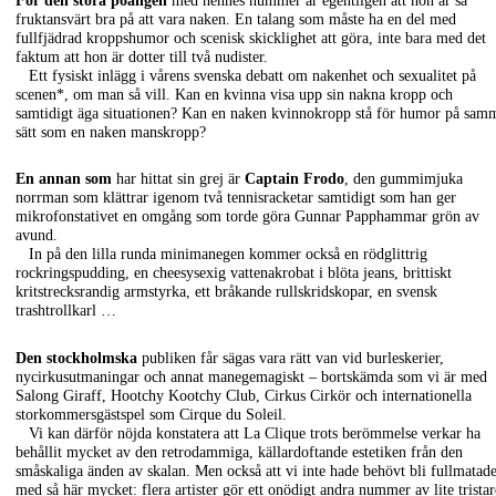
För den stora poängen
med hennes nummer är egentligen att hon är så
fruktansvärt bra på att vara naken. En talang som måste ha en del med
fullfjädrad kroppshumor och scenisk skicklighet att göra, inte bara med det
faktum att hon är dotter till två nudister.
Ett fysiskt inlägg i vårens svenska debatt om nakenhet och sexualitet på
scenen*, om man så vill. Kan en kvinna visa upp sin nakna kropp och
samtidigt äga situationen? Kan en naken kvinnokropp stå för humor på sam
sätt som en naken manskropp?
En annan som
har hittat sin grej är
Captain Frodo
, den gummimjuka
norrman som klättrar igenom två tennisracketar samtidigt som han ger
mikrofonstativet en omgång som torde göra Gunnar Papphammar grön av
avund.
In på den lilla runda minimanegen kommer också en rödglittrig
rockringspudding, en cheesysexig vattenakrobat i blöta jeans, brittiskt
kritstrecksrandig armstyrka, ett bråkande rullskridskopar, en svensk
trashtrollkarl …
Den stockholmska
publiken får sägas vara rätt van vid burleskerier,
nycirkusutmaningar och annat manegemagiskt – bortskämda som vi är med
Salong Giraff, Hootchy Kootchy Club, Cirkus Cirkör och internationella
storkommersgästspel som Cirque du Soleil.
Vi kan därför nöjda konstatera att La Clique trots berömmelse verkar ha
behållit mycket av den retrodammiga, källardoftande estetiken från den
småskaliga änden av skalan. Men också att vi inte hade behövt bli fullmatad
med så här mycket: flera artister gör ett onödigt andra nummer av lite tristar