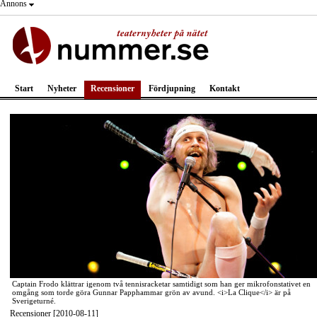
Annons
Start
Nyheter
Recensioner
Fördjupning
Kontakt
Captain Frodo klättrar igenom två tennisracketar samtidigt som han ger mikrofonstativet en
omgång som torde göra Gunnar Papphammar grön av avund. <i>La Clique</i> är på
Sverigeturné.
Recensioner [2010-08-11]