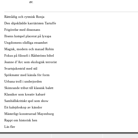
av.
Rättrådig och rytmisk Ronja
Den slipsklädde karriäristen Tartuffe
Frigörelse med dissonans
Ibsens lustspel placerat på lyxspa
Ungdomens olidliga ensamhet
Magisk, modern och maxad Robin
Fokus på filosofi i Rådströms bibel
Jeanne d’Arc som ekologisk terrorist
Svartsjukestrid med stil
Spökteater med känsla för form
Urbana troll i underjorden
Skimrande tribut till klassisk balett
Klassiker som kreativ kabaré
Samhällskritiskt spel som show
Ett kalejdoskop av känslor
Mästerligt konstruerad Mayenburg
Rappt om historisk hen
Läs fler