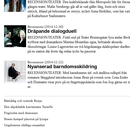
RECENSION/TEATER. Den kultförklarade film
Metropolis
blir för första
gången teater. Malin Stenbergs går all in vad gäller färg, form och stora
uttryck, ibland på bekostnad av storyn, tycker Anna Hedelius, som har vari
på Kulturhuset Stadsteatern.
Recensioner [2014-12-30]
Dräpande dialogduell
RECENSION/TEATER.
Född ond
på Teater Brunnsgatan fyra andas Beck
tryfferat med dramatikern Martina Montelius egna, befriande absurda
filosoferingar. Louise Lagerström ser två högoktaniga skådespelare dueller
på en station där livets tåg redan tycks ha passerat.
Recensioner [2014-12-22]
Nyanserad barndomsskildring
RECENSION/TEATER. Med barndomens tid- och ändlösa rollspel från
romanen
Skuggland
introduceras Jonas Brun på svensk scen. Lena Endre
och Dramaten visar prov på en fingertoppskänsla som Jon Asp gärna ser 
av.
Rättrådig och rytmisk Ronja
Den slipsklädde karriäristen Tartuffe
Frigörelse med dissonans
Ibsens lustspel placerat på lyxspa
Ungdomens olidliga ensamhet