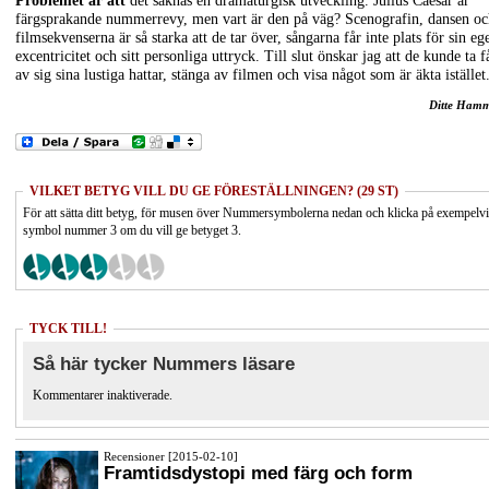
Problemet är att
det saknas en dramaturgisk utveckling. Julius Caesar är
färgsprakande nummerrevy, men vart är den på väg? Scenografin, dansen oc
filmsekvenserna är så starka att de tar över, sångarna får inte plats för sin eg
excentricitet och sitt personliga uttryck. Till slut önskar jag att de kunde ta f
av sig sina lustiga hattar, stänga av filmen och visa något som är äkta istället
Ditte Ham
VILKET BETYG VILL DU GE FÖRESTÄLLNINGEN? (29 ST)
För att sätta ditt betyg, för musen över Nummersymbolerna nedan och klicka på exempelv
symbol nummer 3 om du vill ge betyget 3.
TYCK TILL!
Så här tycker Nummers läsare
Kommentarer inaktiverade.
Recensioner [2015-02-10]
Framtidsdystopi med färg och form