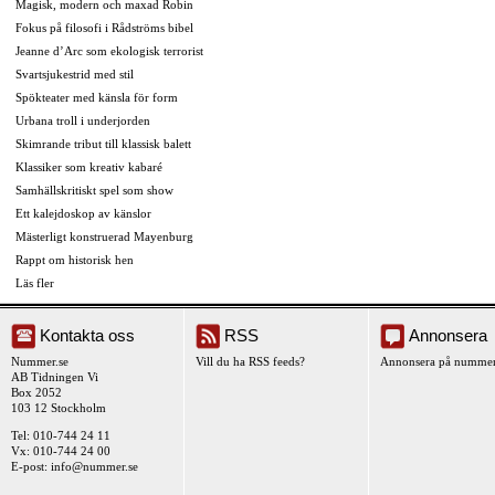
Magisk, modern och maxad Robin
Fokus på filosofi i Rådströms bibel
Jeanne d’Arc som ekologisk terrorist
Svartsjukestrid med stil
Spökteater med känsla för form
Urbana troll i underjorden
Skimrande tribut till klassisk balett
Klassiker som kreativ kabaré
Samhällskritiskt spel som show
Ett kalejdoskop av känslor
Mästerligt konstruerad Mayenburg
Rappt om historisk hen
Läs fler
Kontakta oss
RSS
Annonsera
Nummer.se
Vill du ha RSS feeds?
Annonsera på nummer
AB Tidningen Vi
Box 2052
103 12 Stockholm
Tel: 010-744 24 11
Vx: 010-744 24 00
E-post:
info@nummer.se