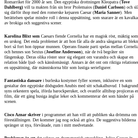
Romarriket för 2000 år sen. Den egyptiska drottningen Kleopatra (
Tove
Dahlberg)
vill ta makten från sin bror Ptolemaios (
Daniel Carlsson
) och sl
sig därför ihop med den romerske kejsaren Caesar (
Maria Sanner
). Men
berättelsen spelar mindre roll i denna uppsättning, som snarare är en kavalk
av brokiga och suggestiva scener.
Karolina Blixt som
Caesars fiende Cornelia har en magisk röst, mäktig som
en urskog. Det enda problemet är att hon får alla de andra sångarna att blek
bort så fort hon öppnar munnen. Operans finaste parti spelas mellan Corneli
och hennes son Sextus (
Josefine Andersson
), när de två begråter sin
fångenskap. Deras olika röster snor sig elegant om varandra och skapar en
relation både ljud- och känslomässigt. Annars är det ont om riktiga relationer
en uppsättning, där människorna blir som lustiga seriefigurer.
Fantastiska dansare
i burleska kostymer fyller scenen, inklusive en som
gestaltar den egyptiske dödsguden Anubis med sitt schakalhuvud. I bakgrun
syns orkestern spela, iförda barockperuker, och ovanför alltihop projiceras e
film, där ett gäng busiga änglar leker och kommenterar det som händer på
scenen.
Cisco Aznar skriver
i programmet att han vill att publiken ska drömma om
föreställningen. Det kommer jag nog också att göra. De suggestiva bilderna
spränger ut nya, förvånade, rum i mitt medvetande.