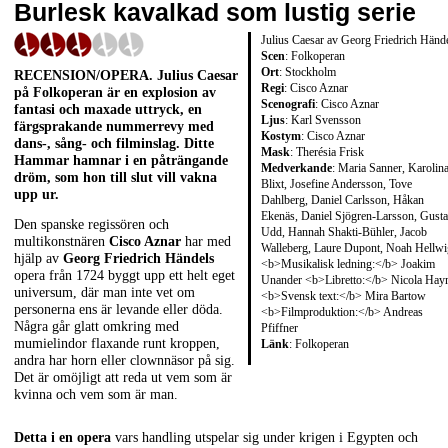
Burlesk kavalkad som lustig serie
Julius Caesar av Georg Friedrich Händ
Scen
: Folkoperan
Ort
: Stockholm
RECENSION/OPERA
. Julius Caesar
Regi
: Cisco Aznar
på Folkoperan är en explosion av
Scenografi
: Cisco Aznar
fantasi och maxade uttryck, en
Ljus
: Karl Svensson
färgsprakande nummerrevy med
Kostym
: Cisco Aznar
dans-, sång- och filminslag. Ditte
Mask
: Therésia Frisk
Hammar hamnar i en påträngande
Medverkande
: Maria Sanner, Karolin
dröm, som hon till slut vill vakna
Blixt, Josefine Andersson, Tove
upp ur.
Dahlberg, Daniel Carlsson, Håkan
Ekenäs, Daniel Sjögren-Larsson, Gust
Den spanske regissören och
Udd, Hannah Shakti-Bühler, Jacob
multikonstnären
Cisco Aznar
har med
Walleberg, Laure Dupont, Noah Hellwi
hjälp av
Georg Friedrich Händels
<b>Musikalisk ledning:</b> Joakim
opera från 1724 byggt upp ett helt eget
Unander <b>Libretto:</b> Nicola Ha
universum, där man inte vet om
<b>Svensk text:</b> Mira Bartow
personerna ens är levande eller döda.
<b>Filmproduktion:</b> Andreas
Några går glatt omkring med
Pfiffner
mumielindor flaxande runt kroppen,
Länk
:
Folkoperan
andra har horn eller clownnäsor på sig.
Det är omöjligt att reda ut vem som är
kvinna och vem som är man.
Detta i en opera
vars handling utspelar sig under krigen i Egypten och