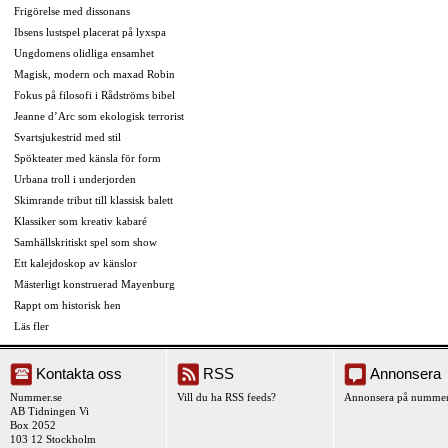
Frigörelse med dissonans
Ibsens lustspel placerat på lyxspa
Ungdomens olidliga ensamhet
Magisk, modern och maxad Robin
Fokus på filosofi i Rådströms bibel
Jeanne d’Arc som ekologisk terrorist
Svartsjukestrid med stil
Spökteater med känsla för form
Urbana troll i underjorden
Skimrande tribut till klassisk balett
Klassiker som kreativ kabaré
Samhällskritiskt spel som show
Ett kalejdoskop av känslor
Mästerligt konstruerad Mayenburg
Rappt om historisk hen
Läs fler
Kontakta oss
RSS
Annonsera
Nummer.se
Vill du ha RSS feeds?
Annonsera på nummer
AB Tidningen Vi
Box 2052
103 12 Stockholm