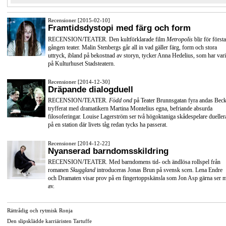
Recensioner [2015-02-10]
Framtidsdystopi med färg och form
RECENSION/TEATER. Den kultförklarade film
Metropolis
blir för första
gången teater. Malin Stenbergs går all in vad gäller färg, form och stora
uttryck, ibland på bekostnad av storyn, tycker Anna Hedelius, som har vari
på Kulturhuset Stadsteatern.
Recensioner [2014-12-30]
Dräpande dialogduell
RECENSION/TEATER.
Född ond
på Teater Brunnsgatan fyra andas Beck
tryfferat med dramatikern Martina Montelius egna, befriande absurda
filosoferingar. Louise Lagerström ser två högoktaniga skådespelare dueller
på en station där livets tåg redan tycks ha passerat.
Recensioner [2014-12-22]
Nyanserad barndomsskildring
RECENSION/TEATER. Med barndomens tid- och ändlösa rollspel från
romanen
Skuggland
introduceras Jonas Brun på svensk scen. Lena Endre
och Dramaten visar prov på en fingertoppskänsla som Jon Asp gärna ser 
av.
Rättrådig och rytmisk Ronja
Den slipsklädde karriäristen Tartuffe