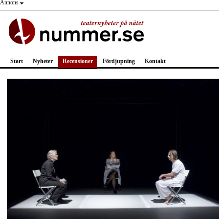
Annons
Start
Nyheter
Recensioner
Fördjupning
Kontakt