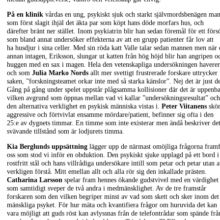
På en klinik
vårdas en ung, psykiskt sjuk och starkt självmordsbenägen ma
som först slagit ihjäl det äkta par som köpt hans döde morfars hus, och
därefter bränt ner stället. Inom psykiatrin blir han sedan föremål för ett förs
som bland annat undersöker effekterna av att en grupp patienter får lov att
ha husdjur i sina celler. Med sin röda katt Valle talar sedan mannen men när 
annan intagen, Eriksson, slungar ut katten från hög höjd blir han angripen o
huggen med en sax i magen. Hela den vetenskapliga undersökningen haverer
och som
Julia Marko Nords
allt mer svettigt frustrerade forskare uttrycker
saken, ”forskningsteamet orkar inte med så starka känslor”. Nej det är just de
Gång på gång under spelet uppstår plågsamma kollisioner där det är uppenba
vilken avgrund som öppnas mellan vad vi kallar ”undersökningsresultat” och
den alternativa verklighet en psykisk människa vistas i.
Peter Viitanens
skör
aggressive och förtvivlat ensamme mördare/patient, befinner sig ofta i den
25:e av dygnets timmar. En timme som inte existerar men ändå beskriver de
svävande tillstånd som är lodjurets timma.
Kia Berglunds uppsättning
lägger upp de närmast omöjliga frågorna fram
oss som stod vi inför en obduktion. Den psykiskt sjuke upplagd på ett bord i
rostfritt stål och hans villrådiga undersökare intill som petar och petar utan a
verkligen förstå. Mitt emellan allt och alla rör sig den inkallade prästen.
Catharina Larsson
spelar fram hennes ökande gudstvivel med en värdighet
som samtidigt sveper de två andra i medmänsklighet. Av de tre framstår
forskaren som den vilken begriper minst av vad som skett och sker inom det
mänskliga psyket. För hur mäta och kvantifiera frågor om huruvida det kan
vara möjligt att guds röst kan avlyssnas från de telefontrådar som spände frå