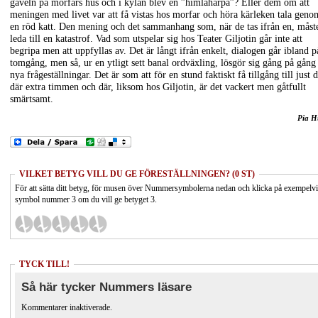
gaveln på morfars hus och i kylan blev en ”himlaharpa”? Eller dem om att
meningen med livet var att få vistas hos morfar och höra kärleken tala geno
en röd katt. Den mening och det sammanhang som, när de tas ifrån en, måst
leda till en katastrof. Vad som utspelar sig hos Teater Giljotin går inte att
begripa men att uppfyllas av. Det är långt ifrån enkelt, dialogen går ibland p
tomgång, men så, ur en ytligt sett banal ordväxling, lösgör sig gång på gång
nya frågeställningar. Det är som att för en stund faktiskt få tillgång till just 
där extra timmen och där, liksom hos Giljotin, är det vackert men gåtfullt
smärtsamt.
Pia H
VILKET BETYG VILL DU GE FÖRESTÄLLNINGEN? (0 ST)
För att sätta ditt betyg, för musen över Nummersymbolerna nedan och klicka på exempelv
symbol nummer 3 om du vill ge betyget 3.
TYCK TILL!
Så här tycker Nummers läsare
Kommentarer inaktiverade.