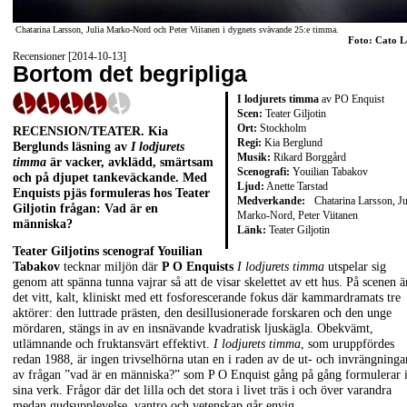
Chatarina Larsson, Julia Marko-Nord och Peter Viitanen i dygnets svävande 25:e timma.
Foto: Cato L
Recensioner [2014-10-13]
Bortom det begripliga
I lodjurets timma
av PO Enquist
Scen:
Teater Giljotin
Ort:
Stockholm
RECENSION/TEATER. Kia
Regi:
Kia Berglund
Berglunds läsning av
I lodjurets
Musik:
Rikard Borggård
timma
är vacker, avklädd, smärtsam
Scenografi:
Youilian Tabakov
och på djupet tankeväckande. Med
Ljud:
Anette Tarstad
Enquists pjäs formuleras hos Teater
Medverkande:
Chatarina Larsson, Ju
Giljotin frågan: Vad är en
Marko-Nord, Peter Viitanen
människa?
Länk:
Teater Giljotin
Teater Giljotins scenograf Youilian
Tabakov
tecknar miljön där
P O Enquists
I lodjurets timma
utspelar sig
genom att spänna tunna vajrar så att de visar skelettet av ett hus. På scenen ä
det vitt, kalt, kliniskt med ett fosforescerande fokus där kammardramats tre
aktörer: den luttrade prästen, den desillusionerade forskaren och den unge
mördaren, stängs in av en insnävande kvadratisk ljuskägla. Obekvämt,
utlämnande och fruktansvärt effektivt.
I lodjurets timma
, som uruppfördes
redan 1988, är ingen trivselhörna utan en i raden av de ut- och invrängninga
av frågan ”vad är en människa?” som P O Enquist gång på gång formulerar 
sina verk. Frågor där det lilla och det stora i livet träs i och över varandra
medan gudsupplevelse, vantro och vetenskap går envig.