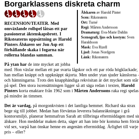
Borgarklassens diskreta charm
Älskaren
av Harold Pinter
Scen:
Riksteatern
Ort:
Turné
RECENSION/TEATER. Med
Regi:
Mårten Andersson
omväxlande rollspel låtsas ett par
Dramaturg:
Eva-Marie Dahlin
passionerat äktenskapsbrott. I
Scenografi, ljus och kostym:
Sven
Riksteaterns uppsättning av Harold
Haraldsson
Pinters
Älskaren
ser Jon Asp ett
Mask:
Eva Rizell
förhållande skaka i fogarna när
Ljud:
Jonas Nordgren
rollerna blandas samman.
Länk:
Riksteatern
På ytan har
de inte mycket att jobba
med. Hon växlar mellan ett par svarta lågskor och ett par röda högklackade;
han mellan knäppt och uppknäppt skjorta. Men under ytan sjuder känslorna 
och hämningarna. Trots den knapphändiga rekvisitan är det mycket som står
på spel. Den stora iscensättningen ligger så att säga redan i texten,
Harold
Pinters
korta enaktare från 1962 som i
Mårten Anderssons
raka regi spelas
på mindre än timmen.
Det är vardag,
på morgonkvisten i det lantliga hemmet. Richard ska strax
bege sig till jobbet. Medan han förväntas leverera balansräkningar i grå
kontorsmiljö, planerar hemmafrun Sarah att tillbringa eftermiddagen med si
älskare. Hon meddelar maken detta, säger att han inte bör komma hem förrä
vid sex, varpå han önskar henne en angenäm eftermiddag. Ärlighet till varje
pris – eller?