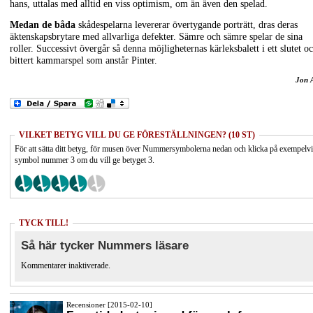
hans, uttalas med alltid en viss optimism, om än även den spelad.
Medan de båda
skådespelarna levererar övertygande porträtt, dras deras
äktenskapsbrytare med allvarliga defekter. Sämre och sämre spelar de sina
roller. Successivt övergår så denna möjligheternas kärleksbalett i ett slutet o
bittert kammarspel som anstår Pinter.
Jon 
VILKET BETYG VILL DU GE FÖRESTÄLLNINGEN? (10 ST)
För att sätta ditt betyg, för musen över Nummersymbolerna nedan och klicka på exempelv
symbol nummer 3 om du vill ge betyget 3.
TYCK TILL!
Så här tycker Nummers läsare
Kommentarer inaktiverade.
Recensioner [2015-02-10]