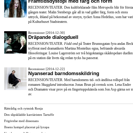
Framtidsdystopi med färg och form
RECENSION/TEATER. Den kultförklarade film
Metropolis
blir för första
gången teater. Malin Stenbergs går all in vad gäller färg, form och stora
uttryck, ibland på bekostnad av storyn, tycker Anna Hedelius, som har vari
på Kulturhuset Stadsteatern.
Recensioner [2014-12-30]
Dräpande dialogduell
RECENSION/TEATER.
Född ond
på Teater Brunnsgatan fyra andas Beck
tryfferat med dramatikern Martina Montelius egna, befriande absurda
filosoferingar. Louise Lagerström ser två högoktaniga skådespelare dueller
på en station där livets tåg redan tycks ha passerat.
Recensioner [2014-12-22]
Nyanserad barndomsskildring
RECENSION/TEATER. Med barndomens tid- och ändlösa rollspel från
romanen
Skuggland
introduceras Jonas Brun på svensk scen. Lena Endre
och Dramaten visar prov på en fingertoppskänsla som Jon Asp gärna ser 
av.
Rättrådig och rytmisk Ronja
Den slipsklädde karriäristen Tartuffe
Frigörelse med dissonans
Ibsens lustspel placerat på lyxspa