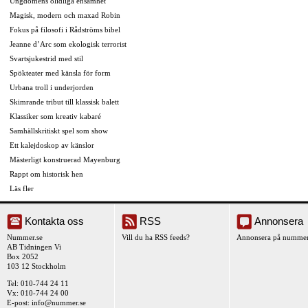
Ungdomens olidliga ensamhet
Magisk, modern och maxad Robin
Fokus på filosofi i Rådströms bibel
Jeanne d’Arc som ekologisk terrorist
Svartsjukestrid med stil
Spökteater med känsla för form
Urbana troll i underjorden
Skimrande tribut till klassisk balett
Klassiker som kreativ kabaré
Samhällskritiskt spel som show
Ett kalejdoskop av känslor
Mästerligt konstruerad Mayenburg
Rappt om historisk hen
Läs fler
Kontakta oss
RSS
Annonsera
Nummer.se
Vill du ha RSS feeds?
Annonsera på nummer
AB Tidningen Vi
Box 2052
103 12 Stockholm
Tel: 010-744 24 11
Vx: 010-744 24 00
E-post:
info@nummer.se