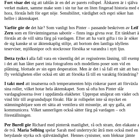
Fort visar det
sig att tablån är en del av parets rollspel. Älskaren är i själva
verket maken, samme make som i sin tur har en liten fingerad historia med 
hora, förstås helt för eget nöje. Sensibilitet, värdighet och espri söker han
hellre i äktenskapet.
Varför gör de
det här? Som vanligt hos Pinter – passande beskriven av
Leif
Zern
som en förväntningarnas sabotör – finns inga givna svar. Ett tänkbart ä
förstås att de vill sätta färg på vardagen. Efter att ha varit gifta i tio år söker
de sig kanske ut ur äktenskaplig stiltje, att bortom den lantliga idyllens
teserviser, mjölksnipor och stockrosor försöka se varandra i nytt ljus.
Detta tycks i
alla fall vara en väsentlig del av regissörens läsning, till exem
i det att han låter paret inta fotografens och modellens poser som vid en
plåtning, blottade av sin egen desperation. Men är det i så fall ett sätt att bar
fly verkligheten eller också ett sätt att försöka få till en varaktig förändring?
I takt med
att insatserna och temperamenten höjs riskerar paret att förväxla
sina roller, vilket hotar hela äktenskapet. Som så ofta hos Pinter slår
vardagsglosorna över i uppdämda elakheter. Upprepat småprat om väder och
vind blir till avgrundsdjupt förakt. Här är rollspelet inte så mycket en
stämningshöjare som ett sätta att ventilera sitt missnöje, att spy galla, att
kommunicera. Vilket sannerligen också sätter färg på vardagen – och
föreställningen.
Per Burell gör
Richard med pintersk manlighet, rå och stram, den elakaste 
de två.
Maria Selbing
spelar Sarah med undertryckt åtrå men också med en
betydande styrka och självständighet. Hennes cynismer, som bleknar jämte