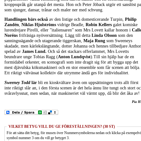
kroppsspråk går utanpå det mesta. Hon och Peter Jöback utgör ett sanslöst p
som sjunger, dansar, trånar och maler ner med schvung.
Handlingen bärs också
av den listige och domesticerande Turpin,
Philip
Zandén
,
Niklas Hjulströms
vidrige Beadle,
Robin Kellers
galet komiske
lurendrejare Pirelli, eller ”italiensaren” som Mrs Lovett kallar honom i
Call
Noréns
frifräsiga nyöversättning. Lägg till detta
Linda Olsson
som den
sanningssägande och utagerande tiggerskan,
Maja Rung
som Sweeneys
skadade, men kärlekslängtande, dotter Johanna och hennes tillbedjare Antho
spelad av
James Lund.
Och så det stackars offerlammet, Mrs Lovetts
beundrare unge Tobias Ragg (
Anton Lundqvist
).Till sin hjälp har de en
formidabel orkester, en scenografi som inte dragit sig för att bygga upp det
mest djävulska köksmaskineri och en stor ensemble som får scenen att bölja.
Ett riktigt välvässat kollektiv där utrymme ändå ges för individualitet.
Sweeney Todd
lär
bli en kioskvältare även om uppsättningen trots allt först
inte riktigt slår an, i den första scenen är det hela ännu lite tungt och stort o
svåravlyssnat, men sedan, när maskineriet väl värmt upp, då blir det åka av!
Pia H
VILKET BETYG VILL DU GE FÖRESTÄLLNINGEN? (30 ST)
För att sätta ditt betyg, för musen över Nummersymbolerna nedan och klicka på exempelv
symbol nummer 3 om du vill ge betyget 3.