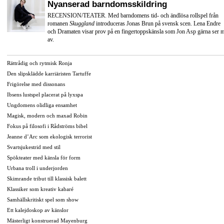
Nyanserad barndomsskildring
RECENSION/TEATER. Med barndomens tid- och ändlösa rollspel från
romanen
Skuggland
introduceras Jonas Brun på svensk scen. Lena Endre
och Dramaten visar prov på en fingertoppskänsla som Jon Asp gärna ser 
av.
Rättrådig och rytmisk Ronja
Den slipsklädde karriäristen Tartuffe
Frigörelse med dissonans
Ibsens lustspel placerat på lyxspa
Ungdomens olidliga ensamhet
Magisk, modern och maxad Robin
Fokus på filosofi i Rådströms bibel
Jeanne d’Arc som ekologisk terrorist
Svartsjukestrid med stil
Spökteater med känsla för form
Urbana troll i underjorden
Skimrande tribut till klassisk balett
Klassiker som kreativ kabaré
Samhällskritiskt spel som show
Ett kalejdoskop av känslor
Mästerligt konstruerad Mayenburg