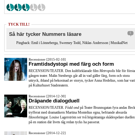
TYCK TILL!
Så här tycker Nummers läsare
1
Pingback:
Emil i Lönneberga, Sweeney Todd, Niklas Andersson | MusikalNet
Recensioner [2015-02-10]
Framtidsdystopi med färg och form
RECENSION/TEATER. Den kultförklarade film
Metropolis
blir för första
gången teater. Malin Stenbergs går all in vad gäller färg, form och stora
uttryck, ibland på bekostnad av storyn, tycker Anna Hedelius, som har vari
på Kulturhuset Stadsteatern.
Recensioner [2014-12-30]
Dräpande dialogduell
RECENSION/TEATER.
Född ond
på Teater Brunnsgatan fyra andas Beck
tryfferat med dramatikern Martina Montelius egna, befriande absurda
filosoferingar. Louise Lagerström ser två högoktaniga skådespelare dueller
på en station där livets tåg redan tycks ha passerat.
Recensioner [2014-12-22]