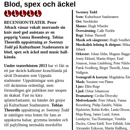
Blod, spex och äckel
Sweeney Todd
Scen:
Kulturhuset Stadsteatern
Ort:
Stockholm
RECENSION/TEATER. Peter
Manus:
Hugh Wheeler
Jöback vässar vokalt morrande sin
Översättning:
Calle Norlén
kniv med god assistans av en
Regi:
Tobias Theorell
pepprig Vanna Rosenberg. Tobias
Musik och sångtexter:
Hugh Sondhe
Theorells uppsättning av
Sweeney
Musikalisk ledning & dirigent:
Mika
Todd
på Kulturhuset Stadsteatern är
Jöback
blod, spex och äckel med music hall-
Orkester:
Johan Ahlin, Magnus Bagge
känsla.
Jenny Eklund, Martin Höper, Emil
Jonason, Jonas Lindeborg, Peter Nilsb
Under teaterhösten 2013
har vi fått se
Patrik Svedberg, Birger Thorelli, Anna
ett par skräck-kalkoner kraschlanda på
Wallgren.
såväl Dramaten som Uppsala
Scenografi & kostym:
Magdalena Åb
stadsteater. Uppsättningar som gärna
Mask:
Susanne von Platen
vill skrämmas ordentligt, men
Ljus:
Ellen Ruge
förmodligen gör publiken mer snopen
Ljud:
Oskar Johansson
än skakad. Fast nu kära
Dramaturg:
Cecilia Ölveczky
splatterfantaster, nu händer det grejor
Medverkande:
Peter Jöback, Vanna
Rosenberg, Philip Zandén, Niklas
på Kulturhuset Stadsteatern.
Tobias
Hjulström, Robin Keller, Linda Olsson
Theorells
uppsättning av
Sweeney Todd
Maja Rung, James Lund, Anton
är nämligen rena festen för fans av
Lundqvist, Tua Dominique, Vendela
uppskurna halsar, grymma leenden och
Duclos, Glenn Edell, Tove Edfeldt, Joh
till pajfyllning nermalda mordoffer.
Alexander Eriksson, Martin Hallberg,