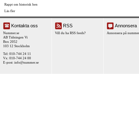
Rappt om historisk hen
Läs fler
Kontakta oss
RSS
Annonsera
Nummer.se
Vill du ha RSS feeds?
Annonsera på nummer
AB Tidningen Vi
Box 2052
103 12 Stockholm
Tel: 010-744 24 11
Vx: 010-744 24 00
E-post:
info@nummer.se