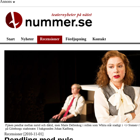
Annons
Start
Nyheter
Recensioner
Fördjupning
Kontakt
Pjäsen pendlar mellan nutid och dåtid, men Marie Delleskog i rollen som Whita står stadigt i <i>Stenen</
på Göteborgs stadsteater. I bakgrunden Johan Karlberg.
Recensioner [2010-11-01]