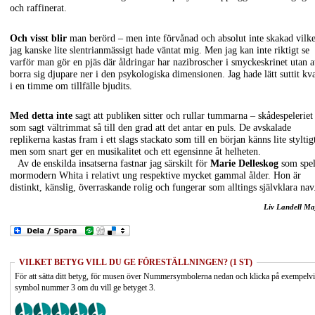
och raffinerat.
Och visst blir
man berörd – men inte förvånad och absolut inte skakad vilke
jag kanske lite slentrianmässigt hade väntat mig. Men jag kan inte riktigt se
varför man gör en pjäs där åldringar har nazibroscher i smyckeskrinet utan a
borra sig djupare ner i den psykologiska dimensionen. Jag hade lätt suttit kv
i en timme om tillfälle bjudits.
Med detta inte
sagt att publiken sitter och rullar tummarna – skådespeleriet
som sagt vältrimmat så till den grad att det antar en puls. De avskalade
replikerna kastas fram i ett slags stackato som till en början känns lite styltig
men som snart ger en musikalitet och ett egensinne åt helheten.
Av de enskilda insatserna fastnar jag särskilt för
Marie Delleskog
som spel
mormodern Whita i relativt ung respektive mycket gammal ålder. Hon är
distinkt, känslig, överraskande rolig och fungerar som alltings självklara nav
Liv Landell Ma
VILKET BETYG VILL DU GE FÖRESTÄLLNINGEN? (1 ST)
För att sätta ditt betyg, för musen över Nummersymbolerna nedan och klicka på exempelv
symbol nummer 3 om du vill ge betyget 3.