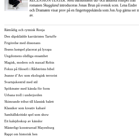
RECENSION/TEATER. Med barndomens tid- och ändlösa rollspel från
romanen
Skuggland
introduceras Jonas Brun på svensk scen. Lena Endre
och Dramaten visar prov på en fingertoppskänsla som Jon Asp gärna ser 
av.
Rättrådig och rytmisk Ronja
Den slipsklädde karriäristen Tartuffe
Frigörelse med dissonans
Ibsens lustspel placerat på lyxspa
Ungdomens olidliga ensamhet
Magisk, modern och maxad Robin
Fokus på filosofi i Rådströms bibel
Jeanne d’Arc som ekologisk terrorist
Svartsjukestrid med stil
Spökteater med känsla för form
Urbana troll i underjorden
Skimrande tribut till klassisk balett
Klassiker som kreativ kabaré
Samhällskritiskt spel som show
Ett kalejdoskop av känslor
Mästerligt konstruerad Mayenburg
Rappt om historisk hen