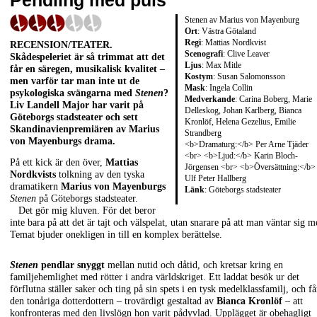
Pendling med puls
Stenen av Marius von Mayenburg
Ort
: Västra Götaland
Regi
: Mattias Nordkvist
RECENSION/TEATER
.
Scenografi
: Clive Leaver
Skådespeleriet är så trimmat att det
Ljus
: Max Mitle
får en säregen, musikalisk kvalitet –
Kostym
: Susan Salomonsson
men varför tar man inte ut de
Mask
: Ingela Collin
psykologiska svängarna med
Stenen
?
Medverkande
: Carina Boberg, Marie
Liv Landell Major
har varit på
Delleskog, Johan Karlberg, Bianca
Göteborgs stadsteater och sett
Kronlöf, Helena Gezelius, Emilie
Skandinavienpremiären av
Marius
Strandberg
von Mayenburgs
drama.
<b>Dramaturg:</b> Per Arne Tjäder
<br> <b>Ljud:</b> Karin Bloch-
På ett kick är den över,
Mattias
Jörgensen <br> <b>Översättning:</b>
Nordkvists
tolkning av den tyska
Ulf Peter Hallberg
dramatikern
Marius von Mayenburgs
Länk
:
Göteborgs stadsteater
Stenen
på Göteborgs stadsteater.
Det gör mig kluven. För det beror
inte bara på att det är tajt och välspelat, utan snarare på att man väntar sig m
Temat bjuder onekligen in till en komplex berättelse.
Stenen
pendlar snyggt
mellan nutid och dåtid, och kretsar kring en
familjehemlighet med rötter i andra världskriget. Ett laddat besök ur det
förflutna ställer saker och ting på sin spets i en tysk medelklassfamilj, och få
den tonåriga dotterdottern – trovärdigt gestaltad av
Bianca Kronlöf
– att
konfronteras med den livslögn hon varit pådyvlad. Upplägget är obehagligt