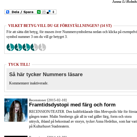
Janna Li Holmb
VILKET BETYG VILL DU GE FÖRESTÄLLNINGEN? (14 ST)
För att sätta ditt betyg, för musen över Nummersymbolerna nedan och klicka på exempelv
symbol nummer 3 om du vill ge betyget 3.
TYCK TILL!
Så här tycker Nummers läsare
Kommentarer inaktiverade.
Recensioner [2015-02-10]
Framtidsdystopi med färg och form
RECENSION/TEATER. Den kultförklarade film
Metropolis
blir för första
gången teater. Malin Stenbergs går all in vad gäller färg, form och stora
uttryck, ibland på bekostnad av storyn, tycker Anna Hedelius, som har vari
på Kulturhuset Stadsteatern.