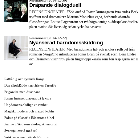
Recensioner [2014-12-30]
Dräpande dialogduell
RECENSION/TEATER.
Född ond
på Teater Brunnsgatan fyra andas Beck
tryfferat med dramatikern Martina Montelius egna, befriande absurda
filosoferingar. Louise Lagerström ser två högoktaniga skådespelare dueller
på en station där livets tåg redan tycks ha passerat.
Recensioner [2014-12-22]
Nyanserad barndomsskildring
RECENSION/TEATER. Med barndomens tid- och ändlösa rollspel från
romanen
Skuggland
introduceras Jonas Brun på svensk scen. Lena Endre
och Dramaten visar prov på en fingertoppskänsla som Jon Asp gärna ser 
av.
Rättrådig och rytmisk Ronja
Den slipsklädde karriäristen Tartuffe
Frigörelse med dissonans
Ibsens lustspel placerat på lyxspa
Ungdomens olidliga ensamhet
Magisk, modern och maxad Robin
Fokus på filosofi i Rådströms bibel
Jeanne d’Arc som ekologisk terrorist
Svartsjukestrid med stil
Spökteater med känsla för form