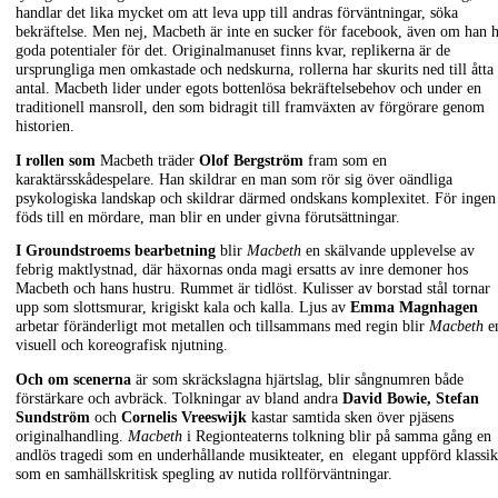
handlar det lika mycket om att leva upp till andras förväntningar, söka
bekräftelse. Men nej, Macbeth är inte en sucker för facebook, även om han 
goda potentialer för det. Originalmanuset finns kvar, replikerna är de
ursprungliga men omkastade och nedskurna, rollerna har skurits ned till åtta 
antal. Macbeth lider under egots bottenlösa bekräftelsebehov och under en
traditionell mansroll, den som bidragit till framväxten av förgörare genom
historien.
I rollen som
Macbeth träder
Olof Bergström
fram som en
karaktärsskådespelare. Han skildrar en man som rör sig över oändliga
psykologiska landskap och skildrar därmed ondskans komplexitet. För ingen
föds till en mördare, man blir en under givna förutsättningar.
I Groundstroems bearbetning
blir
Macbeth
en skälvande upplevelse av
febrig maktlystnad, där häxornas onda magi ersatts av inre demoner hos
Macbeth och hans hustru. Rummet är tidlöst. Kulisser av borstad stål tornar
upp som slottsmurar, krigiskt kala och kalla. Ljus av
Emma Magnhagen
arbetar föränderligt mot metallen och tillsammans med regin blir
Macbeth
e
visuell och koreografisk njutning.
Och om scenerna
är som skräckslagna hjärtslag, blir sångnumren både
förstärkare och avbräck. Tolkningar av bland andra
David Bowie, Stefan
Sundström
och
Cornelis Vreeswijk
kastar samtida sken över pjäsens
originalhandling.
Macbeth
i Regionteaterns tolkning blir på samma gång en
andlös tragedi som en underhållande musikteater, en elegant uppförd klassik
som en samhällskritisk spegling av nutida rollförväntningar.