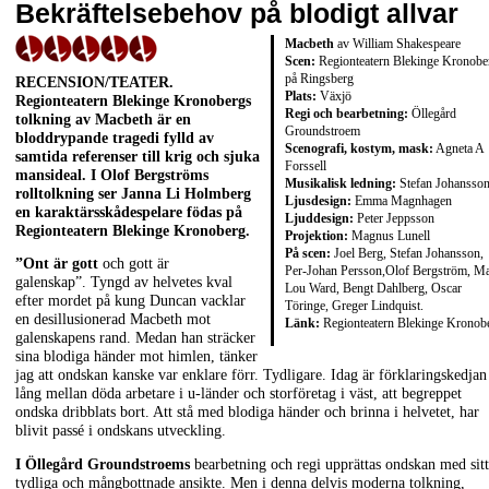
Bekräftelsebehov på blodigt allvar
Macbeth
av William Shakespeare
Scen:
Regionteatern Blekinge Kronobe
på Ringsberg
RECENSION/TEATER.
Plats:
Växjö
Regionteatern Blekinge Kronobergs
Regi och bearbetning:
Öllegård
tolkning av Macbeth är en
Groundstroem
bloddrypande tragedi fylld av
Scenografi, kostym, mask:
Agneta A
samtida referenser till krig och sjuka
Forssell
mansideal. I Olof Bergströms
Musikalisk ledning:
Stefan Johansso
rolltolkning ser Janna Li Holmberg
Ljusdesign:
Emma Magnhagen
en karaktärsskådespelare födas på
Ljuddesign:
Peter Jeppsson
Regionteatern Blekinge Kronoberg.
Projektion:
Magnus Lunell
På scen:
Joel Berg, Stefan Johansson,
”Ont är gott
och gott är
Per-Johan Persson,Olof Bergström, M
galenskap”. Tyngd av helvetes kval
Lou Ward, Bengt Dahlberg, Oscar
efter mordet på kung Duncan vacklar
Töringe, Greger Lindquist.
en desillusionerad Macbeth mot
Länk:
Regionteatern Blekinge Kronob
galenskapens rand. Medan han sträcker
sina blodiga händer mot himlen, tänker
jag att ondskan kanske var enklare förr. Tydligare. Idag är förklaringskedjan
lång mellan döda arbetare i u-länder och storföretag i väst, att begreppet
ondska dribblats bort. Att stå med blodiga händer och brinna i helvetet, har
blivit passé i ondskans utveckling.
I Öllegård Groundstroems
bearbetning och regi upprättas ondskan med sitt
tydliga och mångbottnade ansikte. Men i denna delvis moderna tolkning,