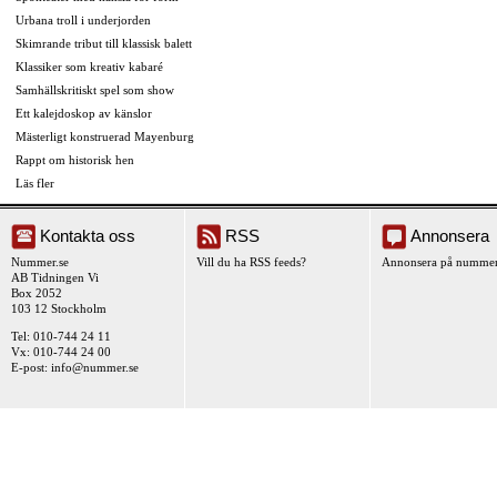
Urbana troll i underjorden
Skimrande tribut till klassisk balett
Klassiker som kreativ kabaré
Samhällskritiskt spel som show
Ett kalejdoskop av känslor
Mästerligt konstruerad Mayenburg
Rappt om historisk hen
Läs fler
Kontakta oss
RSS
Annonsera
Nummer.se
Vill du ha RSS feeds?
Annonsera på nummer
AB Tidningen Vi
Box 2052
103 12 Stockholm
Tel: 010-744 24 11
Vx: 010-744 24 00
E-post:
info@nummer.se