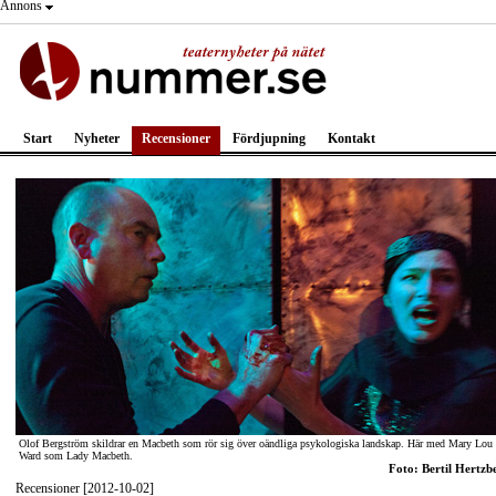
Annons
Start
Nyheter
Recensioner
Fördjupning
Kontakt
Olof Bergström skildrar en Macbeth som rör sig över oändliga psykologiska landskap. Här med Mary Lou
Ward som Lady Macbeth.
Foto: Bertil Hertzb
Recensioner [2012-10-02]