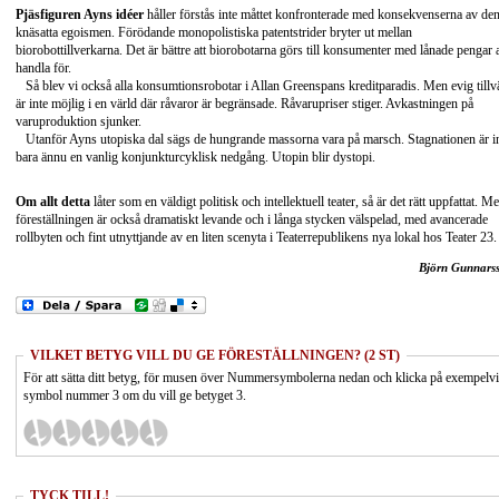
Pjäsfiguren Ayns idéer
håller förstås inte måttet konfronterade med konsekvenserna av de
knäsatta egoismen. Förödande monopolistiska patentstrider bryter ut mellan
biorobottillverkarna. Det är bättre att biorobotarna görs till konsumenter med lånade pengar a
handla för.
Så blev vi också alla konsumtionsrobotar i Allan Greenspans kreditparadis. Men evig tillv
är inte möjlig i en värld där råvaror är begränsade. Råvarupriser stiger. Avkastningen på
varuproduktion sjunker.
Utanför Ayns utopiska dal sägs de hungrande massorna vara på marsch. Stagnationen är i
bara ännu en vanlig konjunkturcyklisk nedgång. Utopin blir dystopi.
Om allt detta
låter som en väldigt politisk och intellektuell teater, så är det rätt uppfattat. M
föreställningen är också dramatiskt levande och i långa stycken välspelad, med avancerade
rollbyten och fint utnyttjande av en liten scenyta i Teaterrepublikens nya lokal hos Teater 23.
Björn Gunnars
VILKET BETYG VILL DU GE FÖRESTÄLLNINGEN? (2 ST)
För att sätta ditt betyg, för musen över Nummersymbolerna nedan och klicka på exempelv
symbol nummer 3 om du vill ge betyget 3.
TYCK TILL!