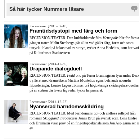
Så här tycker Nummers läsare
1
Recensioner [2015-02-10]
Framtidsdystopi med färg och form
RECENSION/TEATER. Den kultförklarade film
Metropolis
blir för första
gången teater. Malin Stenbergs går all in vad gäller färg, form och stora
uttryck, ibland på bekostnad av storyn, tycker Anna Hedelius, som har vari
på Kulturhuset Stadsteatern.
Recensioner [2014-12-30]
Dräpande dialogduell
RECENSION/TEATER.
Född ond
på Teater Brunnsgatan fyra andas Beck
tryfferat med dramatikern Martina Montelius egna, befriande absurda
filosoferingar. Louise Lagerström ser två högoktaniga skådespelare dueller
på en station där livets tåg redan tycks ha passerat.
Recensioner [2014-12-22]
Nyanserad barndomsskildring
RECENSION/TEATER. Med barndomens tid- och ändlösa rollspel från
romanen
Skuggland
introduceras Jonas Brun på svensk scen. Lena Endre
och Dramaten visar prov på en fingertoppskänsla som Jon Asp gärna ser 
av.