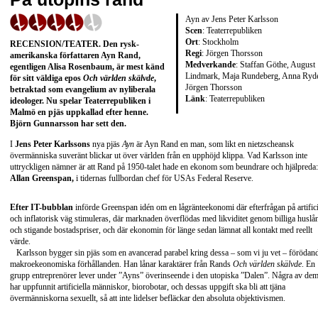
Ayn av Jens Peter Karlsson
Scen
: Teaterrepubliken
Ort
: Stockholm
RECENSION/TEATER
. Den rysk-
Regi
: Jörgen Thorsson
amerikanska författaren
Ayn Rand
,
Medverkande
: Staffan Göthe, August
egentligen
Alisa Rosenbaum
, är mest känd
Lindmark, Maja Rundeberg, Anna Ryd
för sitt väldiga epos
Och världen skälvde
,
Jörgen Thorsson
betraktad som evangelium av nyliberala
Länk
:
Teaterrepubliken
ideologer. Nu spelar Teaterrepubliken i
Malmö en pjäs uppkallad efter henne.
Björn Gunnarsson
har sett den.
I
Jens Peter Karlssons
nya pjäs
Ayn
är Ayn Rand en man, som likt en nietzscheansk
övermänniska suveränt blickar ut över världen från en upphöjd klippa. Vad Karlsson inte
uttryckligen nämner är att Rand på 1950-talet hade en ekonom som beundrare och hjälpreda:
Allan Greenspan,
i tidernas fullbordan chef för USAs Federal Reserve.
Efter IT-bubblan
införde Greenspan idén om en lågränteekonomi där efterfrågan på artifici
och inflatorisk väg stimuleras, där marknaden överflödas med likviditet genom billiga huslå
och stigande bostadspriser, och där ekonomin för länge sedan lämnat all kontakt med reellt
värde.
Karlsson bygger sin pjäs som en avancerad parabel kring dessa – som vi ju vet – förödan
makroekeonomiska förhållanden. Han lånar karaktärer från Rands
Och världen skälvde
. En
grupp entreprenörer lever under ”Ayns” överinseende i den utopiska ”Dalen”. Några av de
har uppfunnit artificiella människor, biorobotar, och dessas uppgift ska bli att tjäna
övermänniskorna sexuellt, så att inte lidelser befläckar den absoluta objektivismen.