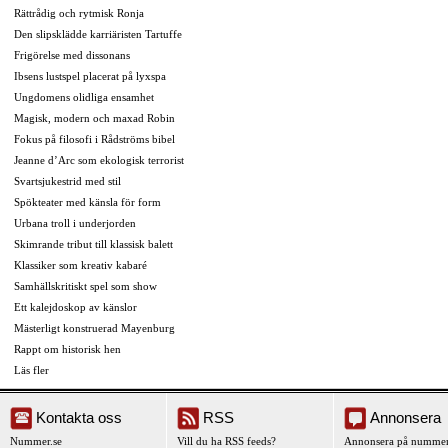
Rättrådig och rytmisk Ronja
Den slipsklädde karriäristen Tartuffe
Frigörelse med dissonans
Ibsens lustspel placerat på lyxspa
Ungdomens olidliga ensamhet
Magisk, modern och maxad Robin
Fokus på filosofi i Rådströms bibel
Jeanne d’Arc som ekologisk terrorist
Svartsjukestrid med stil
Spökteater med känsla för form
Urbana troll i underjorden
Skimrande tribut till klassisk balett
Klassiker som kreativ kabaré
Samhällskritiskt spel som show
Ett kalejdoskop av känslor
Mästerligt konstruerad Mayenburg
Rappt om historisk hen
Läs fler
Kontakta oss
RSS
Annonsera
Nummer.se
Vill du ha RSS feeds?
Annonsera på nummer