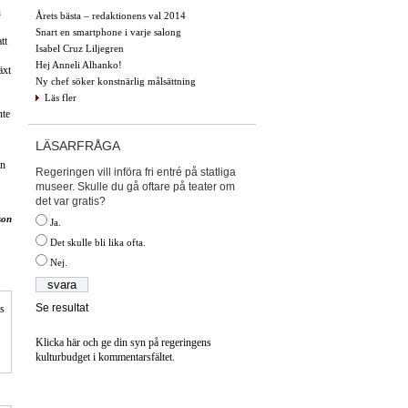
n
Årets bästa – redaktionens val 2014
Snart en smartphone i varje salong
tt
Isabel Cruz Liljegren
Hej Anneli Alhanko!
äxt
Ny chef söker konstnärlig målsättning
Läs fler
nte
LÄSARFRÅGA
en
Regeringen vill införa fri entré på statliga
museer. Skulle du gå oftare på teater om
det var gratis?
son
Ja.
Det skulle bli lika ofta.
Nej.
Se resultat
is
Klicka här och ge din syn på regeringens
kulturbudget i kommentarsfältet.