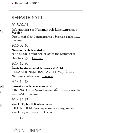
Teaterlänkar 2014
SENASTE NYTT
2015-07-31
Information om Nummer och Länsteatrarna i
én,
Sverige
Den 1 maj blev Länsteatrarna i Sverige ägare av...
Läs mer
2015-02-10
Nummer och framtiden
NYHETER. Framtiden är oviss för Nummer.se.
Den trevliga...
Läs mer
2014-12-30
Årets bästa – redaktionens val 2014
REDAKTIONENS BÄSTA 2014. Varje år utser
Nummers redaktion...
Läs mer
2014-12-18
Samiska teatern saknar stöd
ell
KIRUNA. Giron Sámi Teáhter står för närvarande
n
utan stöd...
Läs mer
2014-12-17
Sissela Kyle till Parkteatern
de
STOCKHOLM. Skådespelaren och regissören
Sissela Kyle blir ny...
Läs mer
m
Läs fler
FÖRDJUPNING