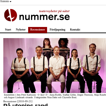
Annons
Start
Nyheter
Recensioner
Fördjupning
Kontakt
Ensemblen i Jens Peter Karlssons <I>Ayn</I>: Anna Rydén, Staffan Göthe, Jörgen Thorsson, Maja Runeb
och August Lindmark sittande. I bakgrunden Nina Dahn och Chystelle Boni.
Recensioner [2010-09-21]
På utopins rand