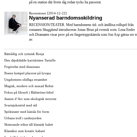
på en station där livets tåg redan tycks ha passerat.
Recensioner [2014-12-22]
Nyanserad barndomsskildring
RECENSION/TEATER. Med barndomens tid- och ändlösa rollspel från
romanen
Skuggland
introduceras Jonas Brun på svensk scen. Lena Endre
och Dramaten visar prov på en fingertoppskänsla som Jon Asp gärna ser 
av.
Rättrådig och rytmisk Ronja
Den slipsklädde karriäristen Tartuffe
Frigörelse med dissonans
Ibsens lustspel placerat på lyxspa
Ungdomens olidliga ensamhet
Magisk, modern och maxad Robin
Fokus på filosofi i Rådströms bibel
Jeanne d’Arc som ekologisk terrorist
Svartsjukestrid med stil
Spökteater med känsla för form
Urbana troll i underjorden
Skimrande tribut till klassisk balett
Klassiker som kreativ kabaré