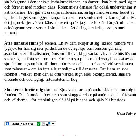
sin bakgrund i den indiska
kathaktraditionen
, en dansstil han burit med sig in
och förenat med modern dans. Kompaniets dansare får också undervisning a
kathaklärare. Det går att urskilja influenserna, sirliga handrörelser, ljudet av
bjällror. Inget som ligger utanpå, bara som en sömlös del av koreografin. M
det jag urskiljer väcker känslan av ett språk jag inte förstår. En gåtfullhet s
också genomsyrar verket i sin helhet. Det är inget enkelt pussel, sinnet
utmanas.
Åtta dansare finns
på scenen. En av dem skiljer ut sig: iklädd mindre vita
tygsjok ter han sig mer jordisk än de övriga sju som ömsom ger mig
associationer till saltstoder, ömsom till overkligt vackra virvlande höstlöv s
sakta sugs ut från scenrummet. Formeln sju plus en understryks också av de
sju plattorna (som blir till dominobrickor och smartphones) vid scenkanten
som relaterar – om än inte alls entydigt – till dansarna. Det finns en stor
skönhet i verket, men den är ofta varken lugn eller okomplicerad, snarare
oroande och obehaglig. Intensiteten är hög.
Slutscenen berör mig
starkast. Sju av dansarna på andra sidan den nu solgu
fonden. Den åttonde möter dem som skuggvarelser på andra sidan – fridsam
och våldsamt – för att slutligen slå hål på hinnan och själv bli hinsides.
Malin Palmqv