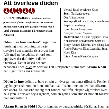
Att överleva döden
Vertical Road av Akram Khan
Scen
: Norrlandsoperan
Ort
: Västerbotten
RECENSION/DANS
.
Våldsamt, vackert,
Scenografi
: Akram Khan, Kimie Naka
poetiskt och gåtfullt. Högintensivt och oroande.
Jesper Kongshaug
Akram Khan
Companys gästspel
Vertical road
i
Ljus
: Jesper Kongshaug
Umeå utmanar alla sinnen på Nummers
Malin
Kostym
: Kimie Nakano
Palmqvist
.
Medverkande
: Eulalia Ayguade Farro,
Konstandina Efthymiadou, Salah El
”Men man kan överleva”,
säger min
Brogy, Ahmed Khemis, Yen-Ching Lin
femåring med betoning på varje
Andrej Petrovic, Elias Lazaridis, Sung
stavelse i det magiska sista ordet han
Hoon Kim
fyllt med ny betydelse, ett ord som
Länk
:
Akram Khan Company
upphäver det definitiva i döden.
Överleva. Det är också det som
behandlas i den
dikt
av persiske 1200-talspoeten Rumi som
Akram Khan
har utgått från i sin koreografi.
Döden är inte
definitiv: bara ett sätt att övergå i ett annat tillstånd. Fonden 
tyg fungerar så: som en hinna mellan två tillstånd, mellan den här tillvaron
och andra. En dansare rör sig mot fonden bakifrån, skapar vågrörelser över
hela ytan. Försöker bryta igenom, som en geting som studsar mot ett fönster
men inte hittar ut.
Akram Khan är född
i Storbritannien av bangladeshiska föräldrar. Han har