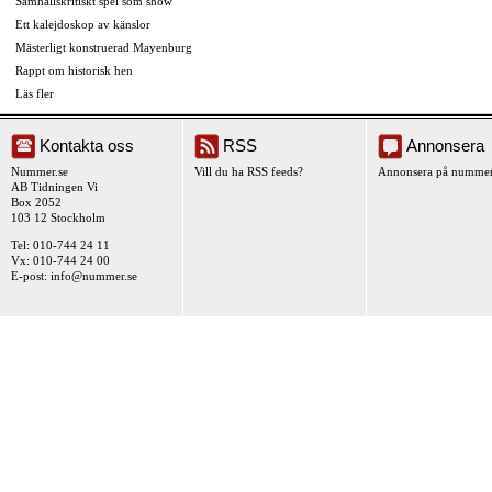
Samhällskritiskt spel som show
Ett kalejdoskop av känslor
Mästerligt konstruerad Mayenburg
Rappt om historisk hen
Läs fler
Kontakta oss
RSS
Annonsera
Nummer.se
Vill du ha RSS feeds?
Annonsera på nummer
AB Tidningen Vi
Box 2052
103 12 Stockholm
Tel: 010-744 24 11
Vx: 010-744 24 00
E-post:
info@nummer.se