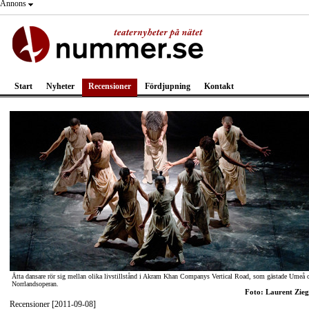
Annons
Start
Nyheter
Recensioner
Fördjupning
Kontakt
Åtta dansare rör sig mellan olika livstillstånd i Akram Khan Companys Vertical Road, som gästade Umeå 
Norrlandsoperan.
Foto: Laurent Zieg
Recensioner [2011-09-08]