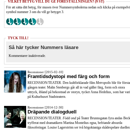
VILKET BETYG VILL DU GE FÖRESTÄLLNINGEN? (9 ST)
För att sätta ditt betyg, för musen över Nummersymbolerna nedan och klicka på exempelv
symbol nummer 3 om du vill ge betyget 3.
TYCK TILL!
Så här tycker Nummers läsare
Kommentarer inaktiverade.
Recensioner [2015-02-10]
Framtidsdystopi med färg och form
RECENSION/TEATER. Den kultförklarade film
Metropolis
blir för första
gången teater. Malin Stenbergs går all in vad gäller färg, form och stora
uttryck, ibland på bekostnad av storyn, tycker Anna Hedelius, som har vari
på Kulturhuset Stadsteatern.
Recensioner [2014-12-30]
Dräpande dialogduell
RECENSION/TEATER.
Född ond
på Teater Brunnsgatan fyra andas Beck
tryfferat med dramatikern Martina Montelius egna, befriande absurda
filosoferingar. Louise Lagerström ser två högoktaniga skådespelare dueller