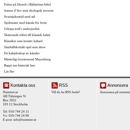
Fokus på filosofi i Rådströms bibel
Jeanne d’Arc som ekologisk terrorist
Svartsjukestrid med stil
Spökteater med känsla för form
Urbana troll i underjorden
Skimrande tribut till klassisk balett
Klassiker som kreativ kabaré
Samhällskritiskt spel som show
Ett kalejdoskop av känslor
Mästerligt konstruerad Mayenburg
Rappt om historisk hen
Läs fler
Kontakta oss
RSS
Annonsera
Nummer.se
Vill du ha RSS feeds?
Annonsera på nummer
AB Tidningen Vi
Box 2052
103 12 Stockholm
Tel: 010-744 24 11
Vx: 010-744 24 00
E-post:
info@nummer.se