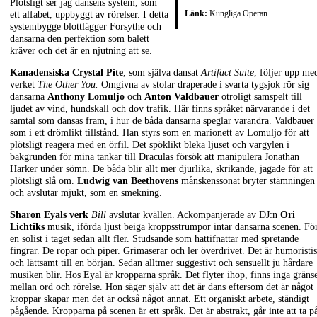
Plötsligt ser jag dansens system, som
Länk:
Kungliga Operan
ett alfabet, uppbyggt av rörelser. I detta
systembygge blottlägger Forsythe och
dansarna den perfektion som balett
kräver och det är en njutning att se.
Kanadensiska Crystal Pite
, som själva dansat
Artifact Suite
, följer upp me
verket
The Other You.
Omgivna av stolar draperade i svarta tygsjok rör sig
dansarna
Anthony Lomuljo
och
Anton Valdbauer
otroligt samspelt till
ljudet av vind, hundskall och dov trafik. Här finns språket närvarande i det
samtal som dansas fram, i hur de båda dansarna speglar varandra. Valdbauer 
som i ett drömlikt tillstånd. Han styrs som en marionett av Lomuljo för att
plötsligt reagera med en örfil. Det spöklikt bleka ljuset och vargylen i
bakgrunden för mina tankar till Draculas försök att manipulera Jonathan
Harker under sömn. De båda blir allt mer djurlika, skrikande, jagade för att
plötsligt slå om.
Ludwig van Beethovens
månskenssonat bryter stämningen
och avslutar mjukt, som en smekning.
Sharon Eyals verk
Bill
avslutar kvällen. Ackompanjerade av DJ:n
Ori
Lichtiks
musik, iförda ljust beiga kroppsstrumpor intar dansarna scenen. För
en solist i taget sedan allt fler. Studsande som hattifnattar med spretande
fingrar. De ropar och piper. Grimaserar och ler överdrivet. Det är humoristis
och lättsamt till en början. Sedan alltmer suggestivt och sensuellt ju hårdare
musiken blir. Hos Eyal är kropparna språk. Det flyter ihop, finns inga gräns
mellan ord och rörelse. Hon säger själv att det är dans eftersom det är något
kroppar skapar men det är också något annat. Ett organiskt arbete, ständigt
pågående. Kropparna på scenen är ett språk. Det är abstrakt, går inte att ta p