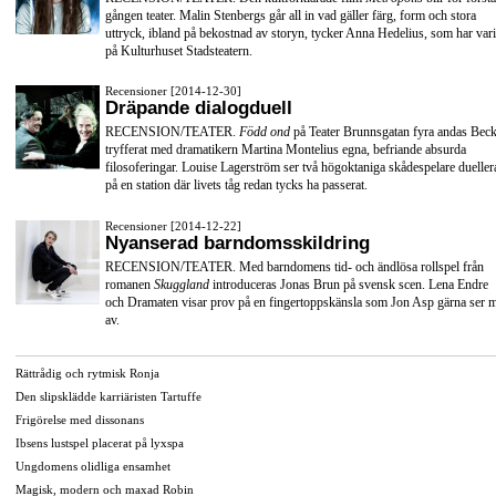
gången teater. Malin Stenbergs går all in vad gäller färg, form och stora
uttryck, ibland på bekostnad av storyn, tycker Anna Hedelius, som har vari
på Kulturhuset Stadsteatern.
Recensioner [2014-12-30]
Dräpande dialogduell
RECENSION/TEATER.
Född ond
på Teater Brunnsgatan fyra andas Beck
tryfferat med dramatikern Martina Montelius egna, befriande absurda
filosoferingar. Louise Lagerström ser två högoktaniga skådespelare dueller
på en station där livets tåg redan tycks ha passerat.
Recensioner [2014-12-22]
Nyanserad barndomsskildring
RECENSION/TEATER. Med barndomens tid- och ändlösa rollspel från
romanen
Skuggland
introduceras Jonas Brun på svensk scen. Lena Endre
och Dramaten visar prov på en fingertoppskänsla som Jon Asp gärna ser 
av.
Rättrådig och rytmisk Ronja
Den slipsklädde karriäristen Tartuffe
Frigörelse med dissonans
Ibsens lustspel placerat på lyxspa
Ungdomens olidliga ensamhet
Magisk, modern och maxad Robin