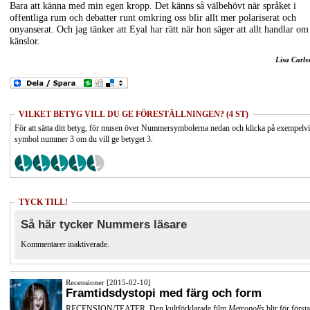
Bara att känna med min egen kropp. Det känns så välbehövt när språket i
offentliga rum och debatter runt omkring oss blir allt mer polariserat och
onyanserat. Och jag tänker att Eyal har rätt när hon säger att allt handlar om
känslor.
Lisa Carls
VILKET BETYG VILL DU GE FÖRESTÄLLNINGEN? (4 ST)
För att sätta ditt betyg, för musen över Nummersymbolerna nedan och klicka på exempelv
symbol nummer 3 om du vill ge betyget 3.
TYCK TILL!
Så här tycker Nummers läsare
Kommentarer inaktiverade.
Recensioner [2015-02-10]
Framtidsdystopi med färg och form
RECENSION/TEATER. Den kultförklarade film
Metropolis
blir för första