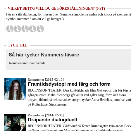
VILKET BETYG VILL DU GE FÖRESTÄLLNINGEN? (0 ST)
För att sätta ditt betyg, för musen över Nummersymbolerna nedan och klicka på exempelv
symbol nummer 3 om du vill ge betyget 3.
TYCK TILL!
Så här tycker Nummers läsare
Kommentarer inaktiverade.
Recensioner [2015-02-10]
Framtidsdystopi med färg och form
RECENSION/TEATER. Den kultförklarade film
Metropolis
blir för första
gången teater. Malin Stenbergs går all in vad gäller färg, form och stora
uttryck, ibland på bekostnad av storyn, tycker Anna Hedelius, som har vari
på Kulturhuset Stadsteatern.
Recensioner [2014-12-30]
Dräpande dialogduell
RECENSION/TEATER.
Född ond
på Teater Brunnsgatan fyra andas Beck
tryfferat med dramatikern Martina Montelius egna, befriande absurda