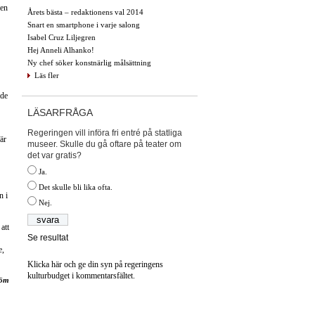
gen
Årets bästa – redaktionens val 2014
Snart en smartphone i varje salong
Isabel Cruz Liljegren
Hej Anneli Alhanko!
Ny chef söker konstnärlig målsättning
Läs fler
åde
LÄSARFRÅGA
Regeringen vill införa fri entré på statliga
är
museer. Skulle du gå oftare på teater om
det var gratis?
Ja.
Det skulle bli lika ofta.
n i
Nej.
att
Se resultat
e,
Klicka här och ge din syn på regeringens
kulturbudget i kommentarsfältet.
röm