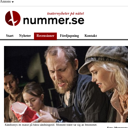
Annons
Start
Nyheter
Recensioner
Fördjupning
Kontakt
Kändismys en masse på bästa sändningstid. Moment:teater tar sig an fenomenet.
Foto: Moment:tea