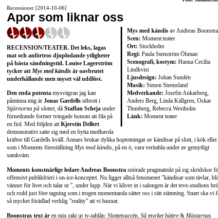
Recensioner [2014-10-06]
Apor som liknar oss
Mys med kändis
av Andreas Boonstra
Scen:
Moment:teater
Ort:
Stockholm
RECENSION/TEATER. Det leks, lagas
Regi:
Paula Stenström Öhman
mat och anförtros djuplodande ytligheter
Scenografi, kostym:
Hanna Cecilia
på bästa sändningstid. Louise Lagerström
Lindkvist
tycker att
Mys med kändis
är o
avbrutet
Ljusdesign:
Johan Sundén
underhållande men myset väl uddlöst.
Musik:
Simon Steensland
Medverkande:
Josefin Ankarberg,
Den enda potenta
mysvägran jag kan
Anders Berg, Linda Källgren, Oskar
påminna mig är
Jonas Gardells
utbrott i
Thunberg, Rebecca Westholm
Stjärnorna på slottet
, då
Staffan Scheja
under
Länk:
Moment teater
förnedrande former tvingade honom att fila på
en fiol. Med följden att
Kjerstin Dellert
demonstrativt satte sig med en bytta medhavda
kräftor till Gardells kväll. Annars brukar dylika hoptotningar av kändisar på slott, i kök eller
som i Moments föreställning
Mys med kändis
, på en ö, vara veritabla under av gemytligt
samkväm.
Moments konstnärlige ledare Andreas Boonstra
snörade pragmatiskt på sig skridskor f
offensivt publikfrieri i on-ice-konceptet. Nu ligger alltså fenomenet ”kändisar som tävlar, bli
vänner för livet och talar ut ”, under lupp. När vi kliver in i salongen är det teve-studions brö
och rodd just före tagning som i trogen momentanda sätter oss i rätt stämning. Snart ska vi f
så mycket förädlad verklig ”reality” att vi baxnar.
Boonstras text är
en mix rakt ur tv-tablån: Slottetsuccén,
Så mycket bättre
&
Mästarnas