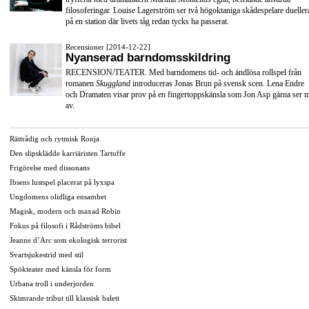
filosoferingar. Louise Lagerström ser två högoktaniga skådespelare dueller
på en station där livets tåg redan tycks ha passerat.
Recensioner [2014-12-22]
Nyanserad barndomsskildring
RECENSION/TEATER. Med barndomens tid- och ändlösa rollspel från
romanen
Skuggland
introduceras Jonas Brun på svensk scen. Lena Endre
och Dramaten visar prov på en fingertoppskänsla som Jon Asp gärna ser 
av.
Rättrådig och rytmisk Ronja
Den slipsklädde karriäristen Tartuffe
Frigörelse med dissonans
Ibsens lustspel placerat på lyxspa
Ungdomens olidliga ensamhet
Magisk, modern och maxad Robin
Fokus på filosofi i Rådströms bibel
Jeanne d’Arc som ekologisk terrorist
Svartsjukestrid med stil
Spökteater med känsla för form
Urbana troll i underjorden
Skimrande tribut till klassisk balett