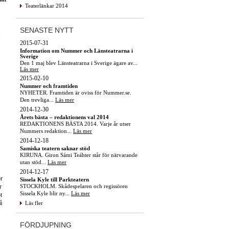
Teaterlänkar 2014
SENASTE NYTT
2015-07-31
Information om Nummer och Länsteatrarna i
Sverige
Den 1 maj blev Länsteatrarna i Sverige ägare av...
Läs mer
2015-02-10
Nummer och framtiden
NYHETER. Framtiden är oviss för Nummer.se.
Den trevliga...
Läs mer
2014-12-30
Årets bästa – redaktionens val 2014
REDAKTIONENS BÄSTA 2014. Varje år utser
Nummers redaktion...
Läs mer
2014-12-18
Samiska teatern saknar stöd
KIRUNA. Giron Sámi Teáhter står för närvarande
utan stöd...
Läs mer
2014-12-17
ör
Sissela Kyle till Parkteatern
STOCKHOLM. Skådespelaren och regissören
r
Sissela Kyle blir ny...
Läs mer
t
å
Läs fler
FÖRDJUPNING