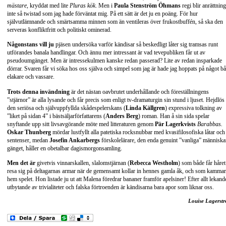
mästare
, kryddat med lite
Pluras kök
. Men i
Paula Stenström Öhmans
regi blir anrättnin
inte så twistad som jag hade förväntat mig. På ett sätt är det ju en poäng. För hur
självutlämnande och smärtsamma minnen som än ventileras över frukostbuffén, så ska den
serveras konfliktfritt och politiskt ominerad.
Någonstans vill ju
pjäsen undersöka varför kändisar så beskedligt låter sig tramsas runt
utförandes banala handlingar. Och ännu mer intressant är vad tevepubliken får ut av
pseudoumgänget. Men är intressekulmen kanske redan passerad? Lite av redan insparkade
dörrar. Svaren får vi söka hos oss själva och simpel som jag är hade jag hoppats på något b
elakare och vassare.
Trots denna invändning
är det nästan oavbrutet underhållande och föreställningens
”stjärnor” är alla lysande och får precis som enligt tv-dramaturgin sin stund i ljuset. Hejdlös 
den seriösa och självuppfyllda skådespelerskans (
Linda Källgren
) expressiva tolkning av
”liket på sidan 4” i bästsäljarförfattarens (
Anders Berg
) roman. Han å sin sida spelar
snyftande upp sitt livsavgörande möte med litteraturen genom
Pär Lagerkvists
Barabbas.
Oskar Thunberg
mördar lustfyllt alla patetiska rocksnubbar med kvasifilosofiska låtar och
sentenser, medan
Josefin Ankarbergs
förskolelärare, den enda genuint ”vanliga” människa
gänget, håller en obetalbar dagismorgonsamling.
Men det är
givetvis vinnarskallen, slalomstjärnan (
Rebecca Westholm
) som både får håret 
resa sig på deltagarnas armar när de gemensamt kollar in hennes gamla åk, och som kammar
hem spelet. Hon listade ju ut att Malena föredrar bananer framför apelsiner! Efter allt lekand
utbytande av trivialiteter och falska förtroenden är kändisarna bara apor som liknar oss.
Louise Lagerst