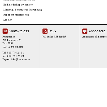
Ett kalejdoskop av känslor
Mästerligt konstruerad Mayenburg
Rappt om historisk hen
Läs fler
Kontakta oss
RSS
Annonsera
Nummer.se
Vill du ha RSS feeds?
Annonsera på nummer
AB Tidningen Vi
Box 2052
103 12 Stockholm
Tel: 010-744 24 11
Vx: 010-744 24 00
E-post:
info@nummer.se