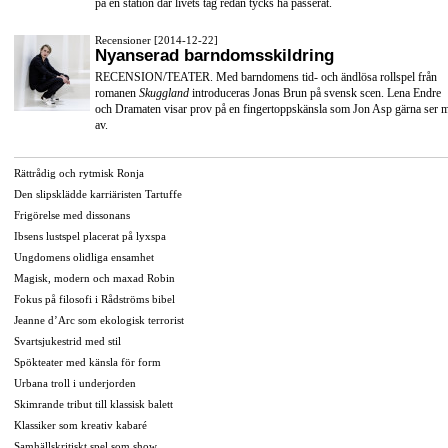
på en station där livets tåg redan tycks ha passerat.
Recensioner [2014-12-22]
Nyanserad barndomsskildring
RECENSION/TEATER. Med barndomens tid- och ändlösa rollspel från
romanen
Skuggland
introduceras Jonas Brun på svensk scen. Lena Endre
och Dramaten visar prov på en fingertoppskänsla som Jon Asp gärna ser 
av.
Rättrådig och rytmisk Ronja
Den slipsklädde karriäristen Tartuffe
Frigörelse med dissonans
Ibsens lustspel placerat på lyxspa
Ungdomens olidliga ensamhet
Magisk, modern och maxad Robin
Fokus på filosofi i Rådströms bibel
Jeanne d’Arc som ekologisk terrorist
Svartsjukestrid med stil
Spökteater med känsla för form
Urbana troll i underjorden
Skimrande tribut till klassisk balett
Klassiker som kreativ kabaré
Samhällskritiskt spel som show