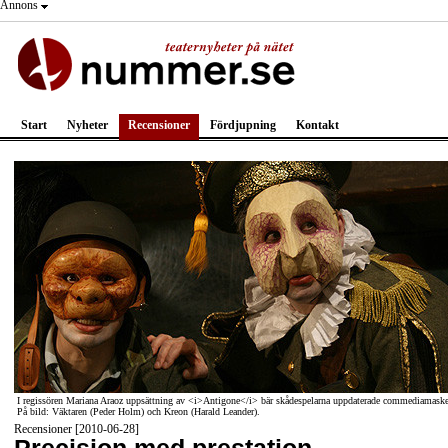
Annons
Start
Nyheter
Recensioner
Fördjupning
Kontakt
I regissören Mariana Araoz uppsättning av <i>Antigone</i> bär skådespelarna uppdaterade commediamaske
På bild: Väktaren (Peder Holm) och Kreon (Harald Leander).
Recensioner [2010-06-28]