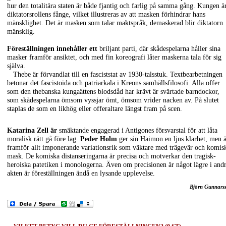
hur den totalitära staten är både fjantig och farlig på samma gång. Kungen ä
diktatorsrollens fånge, vilket illustreras av att masken förhindrar hans
mänsklighet. Det är masken som talar maktspråk, demaskerad blir diktatorn
mänsklig.
Föreställningen innehåller ett
briljant parti, där skådespelarna håller sina
masker framför ansiktet, och med fin koreografi låter maskerna tala för sig
själva.
Thebe är förvandlat till en fasciststat av 1930-talsstuk. Textbearbetningen
betonar det fascistoida och patriarkala i Kreons samhällsfilosofi. Alla offer
som den thebanska kungaättens blodsdåd har krävt är svärtade barndockor,
som skådespelarna ömsom vyssjar ömt, ömsom vrider nacken av. På slutet
staplas de som en likhög eller offeraltare längst fram på scen.
Katarina Zell är
smäktande engagerad i Antigones försvarstal för att låta
moralisk rätt gå före lag.
Peder Holm
ger sin Haimon en ljus klarhet, men 
framför allt imponerande variationsrik som väktare med trägevär och komis
mask. De komiska distanseringarna är precisa och motverkar den tragisk-
heroiska patetiken i monologerna. Även om precisionen är något lägre i and
akten är föreställningen ändå en lysande upplevelse.
Björn Gunnars