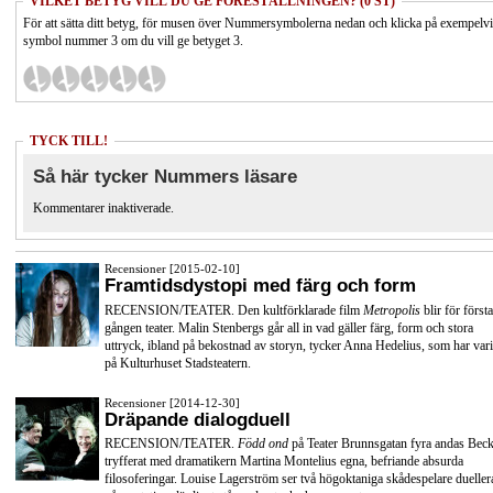
VILKET BETYG VILL DU GE FÖRESTÄLLNINGEN? (0 ST)
För att sätta ditt betyg, för musen över Nummersymbolerna nedan och klicka på exempelv
symbol nummer 3 om du vill ge betyget 3.
TYCK TILL!
Så här tycker Nummers läsare
Kommentarer inaktiverade.
Recensioner [2015-02-10]
Framtidsdystopi med färg och form
RECENSION/TEATER. Den kultförklarade film
Metropolis
blir för första
gången teater. Malin Stenbergs går all in vad gäller färg, form och stora
uttryck, ibland på bekostnad av storyn, tycker Anna Hedelius, som har vari
på Kulturhuset Stadsteatern.
Recensioner [2014-12-30]
Dräpande dialogduell
RECENSION/TEATER.
Född ond
på Teater Brunnsgatan fyra andas Beck
tryfferat med dramatikern Martina Montelius egna, befriande absurda
filosoferingar. Louise Lagerström ser två högoktaniga skådespelare dueller