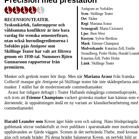
Precision med prestation
Antigone av Sofokles
Scen
: Skillinge Teater
Ort
: Skåne
RECENSION/TEATER
.
Regi
: Mariana Araoz
Syskonkärlek, fadersuppror och
Scenografi
: Marta Cicionesi
våldsamma konflikter är inte bara
Ljus
: Iben West
vardag för svenska semesterfirare,
Kostym
: Sylvie Berthou
utan också huvudingredienserna i
Mask
: Etienne Champion
Sofokles pjäs
Antigone
som
Medverkande
: Katarina Zell, Emilie
Skillinge Teater har valt att filtrera
Strandberg, Peder Holm, Harald Leande
genom ett 1930-tal. Nummers
Björn
Katarina Zell, Peder Holm
Gunnarsson
rapporterar från
Länk
:
Skillinge Teater
premiären.
Masker och grekisk teater hör ihop. Men när
Mariana Araoz
från franska
Collectif masque gör
Antigone
på Skillinge teater bär inte skådespelarna ant
masker. I stället har de moderniserade commediamasker.
Araoz har tidigare deltagit i Teater Hallands mångåriga commediaprojekt,
och trots att
Etienne Champions
vackert groteska masker kan kännas som e
återseende, är uppsättningen ändå en ny variant av klassikerbearbetning med
commediamedel.
Harald Leander som
Kreon äger både scen och salong. Hans blodsprängda
gubbmask stirrar ondskefullt ut över publiken i sparsmakade men motiverad
upphävanden av fjärde väggen. Scenen är det nerbrända Thebe, med krossat
glas och sotade bräder. På dessa bräder balanserar Kreon, en perfekt bild av