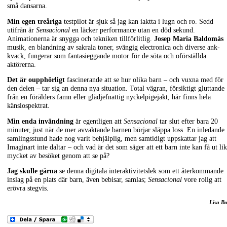
små dansarna.
Min egen treåriga
testpilot är sjuk så jag kan iaktta i lugn och ro. Sedd
utifrån är
Sensacional
en läcker performance utan en död sekund.
Animationerna är snygga och tekniken tillförlitlig.
Josep Maria Baldomàs
musik, en blandning av sakrala toner, svängig electronica och diverse ank-
kvack, fungerar som fantasieggande motor för de söta och oförställda
aktörerna.
Det är oupphörligt
fascinerande att se hur olika barn – och vuxna med för
den delen – tar sig an denna nya situation. Total vägran, försiktigt gluttande
från en förälders famn eller glädjefnattig nyckelpigejakt, här finns hela
känslospektrat.
Min enda invändning
är egentligen att
Sensacional
tar slut efter bara 20
minuter, just när de mer avvaktande barnen börjar släppa loss. En inledande
samlingsstund hade nog varit behjälplig, men samtidigt uppskattar jag att
Imaginart inte daltar – och vad är det som säger att ett barn inte kan få ut li
mycket av besöket genom att se på?
Jag skulle gärna
se denna digitala interaktivitetslek som ett återkommande
inslag på en plats där barn, även bebisar, samlas;
Sensacional
vore rolig att
erövra stegvis.
Lisa B