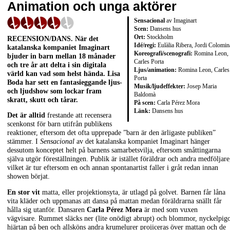
Animation och unga aktörer
Sensacional
av Imaginart
Scen:
Dansens hus
Ort:
Stockholm
RECENSION/DANS. När det
Idé/regi:
Eulàlia Ribera, Jordi Colomin
katalanska kompaniet Imaginart
Koreografi/scenografi:
Romina Leon,
bjuder in barn mellan 18 månader
Carles Porta
och tre år att delta i sin digitala
Ljus/animation:
Romina Leon, Carles
värld kan vad som helst hända. Lisa
Porta
Boda har sett en fantasieggande ljus-
Musik/ljudeffekter:
Josep Maria
och ljudshow som lockar fram
Baldomà
skratt, skutt och tårar.
På scen:
Carla Pérez Mora
Länk:
Dansens hus
Det är alltid
frestande att recensera
scenkonst för barn utifrån publikens
reaktioner, eftersom det ofta upprepade ”barn är den ärligaste publiken”
stämmer. I
Sensacional
av det katalanska kompaniet Imaginart hänger
dessutom konceptet helt på barnens samarbetsvilja, eftersom småttingarna
själva utgör föreställningen. Publik är istället föräldrar och andra medföljare
vilket är tur eftersom en och annan spontanartist faller i gråt redan innan
showen börjat.
En stor vit
matta, eller projektionsyta, är utlagd på golvet. Barnen får låna
vita kläder och uppmanas att dansa på mattan medan föräldrarna snällt får
hålla sig utanför. Dansaren
Carla Pérez Mora
är med som vuxen
vägvisare. Rummet släcks ner (lite onödigt abrupt) och blommor, nyckelpigo
hjärtan på ben och allsköns andra krumelurer projiceras över mattan och de