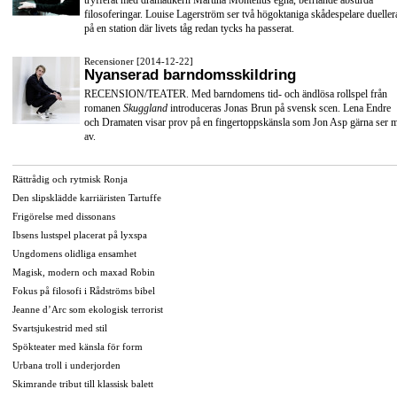
tryfferat med dramatikern Martina Montelius egna, befriande absurda
filosoferingar. Louise Lagerström ser två högoktaniga skådespelare dueller
på en station där livets tåg redan tycks ha passerat.
Recensioner [2014-12-22]
Nyanserad barndomsskildring
RECENSION/TEATER. Med barndomens tid- och ändlösa rollspel från
romanen
Skuggland
introduceras Jonas Brun på svensk scen. Lena Endre
och Dramaten visar prov på en fingertoppskänsla som Jon Asp gärna ser 
av.
Rättrådig och rytmisk Ronja
Den slipsklädde karriäristen Tartuffe
Frigörelse med dissonans
Ibsens lustspel placerat på lyxspa
Ungdomens olidliga ensamhet
Magisk, modern och maxad Robin
Fokus på filosofi i Rådströms bibel
Jeanne d’Arc som ekologisk terrorist
Svartsjukestrid med stil
Spökteater med känsla för form
Urbana troll i underjorden
Skimrande tribut till klassisk balett