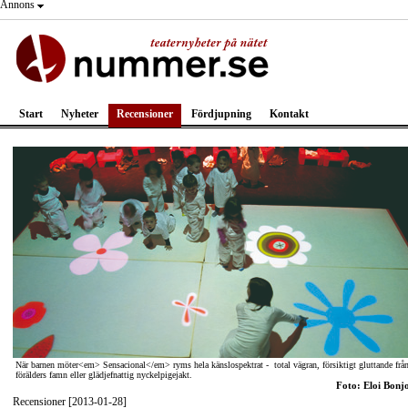
Annons
Start
Nyheter
Recensioner
Fördjupning
Kontakt
När barnen möter<em> Sensacional</em> ryms hela känslospektrat - total vägran, försiktigt gluttande frå
förälders famn eller glädjefnattig nyckelpigejakt.
Foto: Eloi Bonj
Recensioner [2013-01-28]