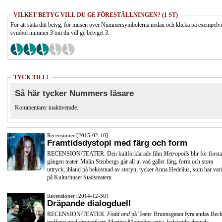
VILKET BETYG VILL DU GE FÖRESTÄLLNINGEN? (1 ST)
För att sätta ditt betyg, för musen över Nummersymbolerna nedan och klicka på exempelv
symbol nummer 3 om du vill ge betyget 3.
TYCK TILL!
Så här tycker Nummers läsare
Kommentarer inaktiverade.
Recensioner [2015-02-10]
Framtidsdystopi med färg och form
RECENSION/TEATER. Den kultförklarade film
Metropolis
blir för första
gången teater. Malin Stenbergs går all in vad gäller färg, form och stora
uttryck, ibland på bekostnad av storyn, tycker Anna Hedelius, som har vari
på Kulturhuset Stadsteatern.
Recensioner [2014-12-30]
Dräpande dialogduell
RECENSION/TEATER.
Född ond
på Teater Brunnsgatan fyra andas Beck