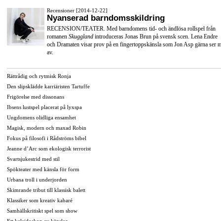
Recensioner [2014-12-22]
Nyanserad barndomsskildring
RECENSION/TEATER. Med barndomens tid- och ändlösa rollspel från
romanen
Skuggland
introduceras Jonas Brun på svensk scen. Lena Endre
och Dramaten visar prov på en fingertoppskänsla som Jon Asp gärna ser 
av.
Rättrådig och rytmisk Ronja
Den slipsklädde karriäristen Tartuffe
Frigörelse med dissonans
Ibsens lustspel placerat på lyxspa
Ungdomens olidliga ensamhet
Magisk, modern och maxad Robin
Fokus på filosofi i Rådströms bibel
Jeanne d’Arc som ekologisk terrorist
Svartsjukestrid med stil
Spökteater med känsla för form
Urbana troll i underjorden
Skimrande tribut till klassisk balett
Klassiker som kreativ kabaré
Samhällskritiskt spel som show