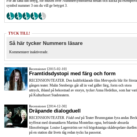
För att sätta ditt betyg, för musen över Nummersymbolerna nedan och klicka på exempelv
symbol nummer 3 om du vill ge betyget 3.
TYCK TILL!
Så här tycker Nummers läsare
Kommentarer inaktiverade.
Recensioner [2015-02-10]
Framtidsdystopi med färg och form
RECENSION/TEATER. Den kultförklarade film
Metropolis
blir för första
gången teater. Malin Stenbergs går all in vad gäller färg, form och stora
uttryck, ibland på bekostnad av storyn, tycker Anna Hedelius, som har vari
på Kulturhuset Stadsteatern.
Recensioner [2014-12-30]
Dräpande dialogduell
RECENSION/TEATER.
Född ond
på Teater Brunnsgatan fyra andas Beck
tryfferat med dramatikern Martina Montelius egna, befriande absurda
filosoferingar. Louise Lagerström ser två högoktaniga skådespelare dueller
på en station där livets tåg redan tycks ha passerat.