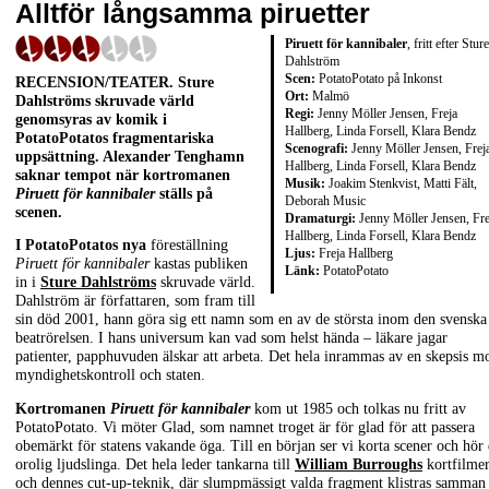
Alltför långsamma piruetter
Piruett för kannibaler
, fritt efter Sture
Dahlström
Scen:
PotatoPotato på
Inkonst
RECENSION/TEATER. Sture
Ort:
Malmö
Dahlströms skruvade värld
Regi:
Jenny Möller Jensen, Freja
genomsyras av komik i
Hallberg, Linda Forsell, Klara Bendz
PotatoPotatos fragmentariska
Scenografi:
Jenny Möller Jensen, Frej
uppsättning. Alexander Tenghamn
Hallberg, Linda Forsell, Klara Bendz
saknar tempot när kortromanen
Musik:
Joakim Stenkvist, Matti Fält,
Piruett för kannibaler
ställs på
Deborah Music
scenen.
Dramaturgi:
Jenny Möller Jensen, Fre
Hallberg, Linda Forsell, Klara Bendz
I PotatoPotatos nya
föreställning
Ljus:
Freja Hallberg
Piruett för kannibaler
kastas publiken
Länk:
PotatoPotato
in i
Sture Dahlströms
skruvade värld.
Dahlström är författaren, som fram till
sin död 2001, hann göra sig ett namn som en av de största inom den svenska
beatrörelsen. I hans universum kan vad som helst hända – läkare jagar
patienter, papphuvuden älskar att arbeta. Det hela inrammas av en skepsis m
myndighetskontroll och staten.
Kortromanen
Piruett för kannibaler
kom ut 1985 och tolkas nu fritt av
PotatoPotato. Vi möter Glad, som namnet troget är för glad för att passera
obemärkt för statens vakande öga. Till en början ser vi korta scener och hör
orolig ljudslinga. Det hela leder tankarna till
William Burroughs
kortfilme
och dennes cut-up-teknik, där slumpmässigt valda fragment klistras samman