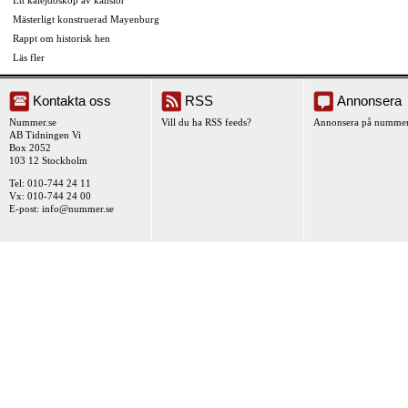
Ett kalejdoskop av känslor
Mästerligt konstruerad Mayenburg
Rappt om historisk hen
Läs fler
Kontakta oss
RSS
Annonsera
Nummer.se
Vill du ha RSS feeds?
Annonsera på nummer
AB Tidningen Vi
Box 2052
103 12 Stockholm
Tel: 010-744 24 11
Vx: 010-744 24 00
E-post:
info@nummer.se