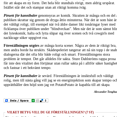
för att skapa en ny form. Det hela blir stundtals rörigt, men aldrig urspårat.
Istället står det och stampar utan att riktigt komma iväg.
Piruett för kannibaler
genomsyras av komik. Skratten är många och en del 
publiken skrattar sig genom de dryga åttio minuterna. När det är som bäst är
det väldigt roligt, till exempel när två äldre damer likt tonåringar lyser med
ficklampa över publiken under ”blindveckan”. Men när det är som sämst bli
det lyteskomik; halta och lytta släpar sig över scenen och två cowgirls med
nackkrage söker uppgivet roa.
Föreställningen utgörs
av många korta scener. Några av dem är riktigt bra,
men andra borde ha strukits. Skådespeleriet tangerar att nå sin topp i de sna
dialogerna där det ofta blir både roligt och smart. Föreställningens stora
problem är tempot. Det går alldeles för sakta. Sture Dahlströms rappa prosa
får inte den vitalitet den förtjänar utan rullar sakta på i alltför säker hastighe
och fastnar i ett bekvämt tempo.
Piruett för kannibaler
är sevärd. Föreställningen är insiktsfull och väldigt
rolig, men till nästa gång vill jag se en energiinjektion som skapar tempo oc
upprätthåller den höjd som jag vet PotatoPotato är kapabla till att skapa.
Alexander Tengh
VILKET BETYG VILL DU GE FÖRESTÄLLNINGEN? (7 ST)