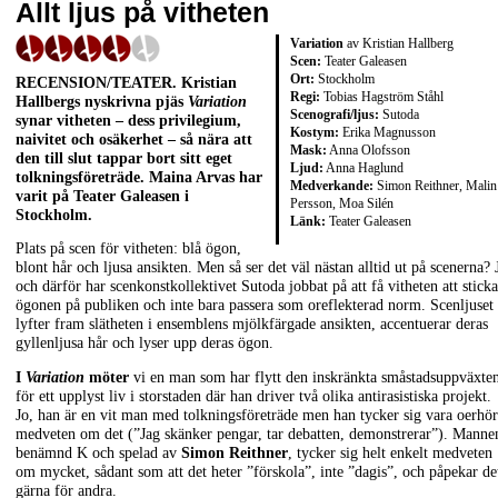
Allt ljus på vitheten
Variation
av Kristian Hallberg
Scen:
Teater Galeasen
Ort:
Stockholm
RECENSION/TEATER. Kristian
Regi:
Tobias Hagström Ståhl
Hallbergs nyskrivna pjäs
Variation
Scenografi/ljus:
Sutoda
synar vitheten – dess privilegium,
Kostym:
Erika Magnusson
naivitet och osäkerhet – så nära att
Mask:
Anna Olofsson
den till slut tappar bort sitt eget
Ljud:
Anna Haglund
tolkningsföreträde. Maina Arvas har
Medverkande:
Simon Reithner, Malin
varit på Teater Galeasen i
Persson, Moa Silén
Stockholm.
Länk:
Teater Galeasen
Plats på scen för vitheten: blå ögon,
blont hår och ljusa ansikten. Men så ser det väl nästan alltid ut på scenerna? 
och därför har scenkonstkollektivet Sutoda jobbat på att få vitheten att sticka
ögonen på publiken och inte bara passera som oreflekterad norm. Scenljuset
lyfter fram slätheten i ensemblens mjölkfärgade ansikten, accentuerar deras
gyllenljusa hår och lyser upp deras ögon.
I
Variation
möter
vi en man som har flytt den inskränkta småstadsuppväxte
för ett upplyst liv i storstaden där han driver två olika antirasistiska projekt.
Jo, han är en vit man med tolkningsföreträde men han tycker sig vara oerhör
medveten om det (”Jag skänker pengar, tar debatten, demonstrerar”). Manne
benämnd K och spelad av
Simon Reithner
, tycker sig helt enkelt medveten
om mycket, sådant som att det heter ”förskola”, inte ”dagis”, och påpekar de
gärna för andra.