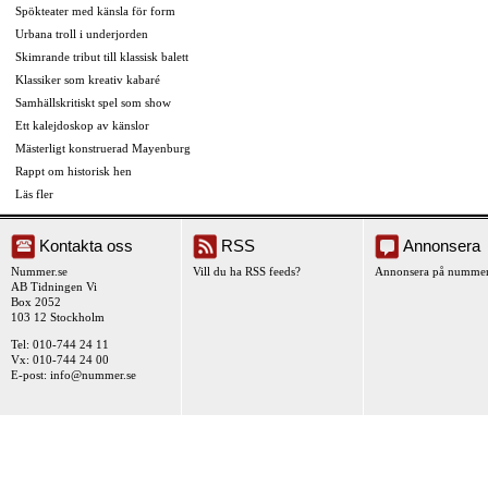
Spökteater med känsla för form
Urbana troll i underjorden
Skimrande tribut till klassisk balett
Klassiker som kreativ kabaré
Samhällskritiskt spel som show
Ett kalejdoskop av känslor
Mästerligt konstruerad Mayenburg
Rappt om historisk hen
Läs fler
Kontakta oss
RSS
Annonsera
Nummer.se
Vill du ha RSS feeds?
Annonsera på nummer
AB Tidningen Vi
Box 2052
103 12 Stockholm
Tel: 010-744 24 11
Vx: 010-744 24 00
E-post:
info@nummer.se