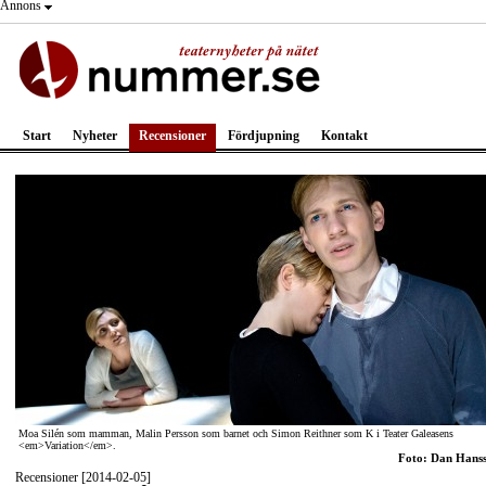
Annons
Start
Nyheter
Recensioner
Fördjupning
Kontakt
Moa Silén som mamman, Malin Persson som barnet och Simon Reithner som K i Teater Galeasens
<em>Variation</em>.
Foto: Dan Hans
Recensioner [2014-02-05]