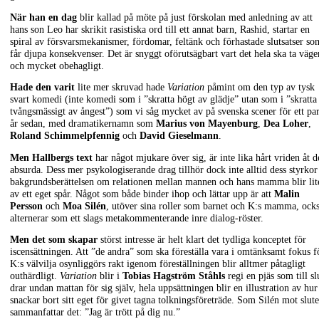
När han en dag
blir kallad på möte på just förskolan med anledning av att
hans son Leo har skrikit rasistiska ord till ett annat barn, Rashid, startar en
spiral av försvarsmekanismer, fördomar, feltänk och förhastade slutsatser so
får djupa konsekvenser. Det är snyggt oförutsägbart vart det hela ska ta väge
och mycket obehagligt.
Hade den varit
lite mer skruvad hade
Variation
påmint om den typ av tysk
svart komedi (inte komedi som i ”skratta högt av glädje” utan som i ”skratta
tvångsmässigt av ångest”) som vi såg mycket av på svenska scener för ett pa
år sedan, med dramatikernamn som
Marius von Mayenburg
,
Dea Loher
,
Roland Schimmelpfennig
och
David Gieselmann
.
Men Hallbergs text
har något mjukare över sig, är inte lika hårt vriden åt d
absurda. Dess mer psykologiserande drag tillhör dock inte alltid dess styrkor
bakgrundsberättelsen om relationen mellan mannen och hans mamma blir lit
av ett eget spår. Något som både binder ihop och lättar upp är att
Malin
Persson
och
Moa Silén
, utöver sina roller som barnet och K:s mamma, ock
alternerar som ett slags metakommenterande inre dialog-röster.
Men det som skapar
störst intresse är helt klart det tydliga konceptet för
iscensättningen. Att ”de andra” som ska föreställa vara i omtänksamt fokus f
K:s välvilja osynliggörs rakt igenom föreställningen blir alltmer påtagligt
outhärdligt.
Variation
blir i
Tobias Hagström Ståhls
regi en pjäs som till sl
drar undan mattan för sig själv, hela uppsättningen blir en illustration av hu
snackar bort sitt eget för givet tagna tolkningsföreträde. Som Silén mot slute
sammanfattar det: ”Jag är trött på dig nu.”