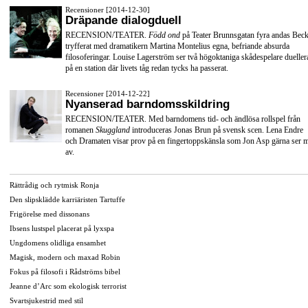
Recensioner [2014-12-30]
Dräpande dialogduell
RECENSION/TEATER.
Född ond
på Teater Brunnsgatan fyra andas Beck
tryfferat med dramatikern Martina Montelius egna, befriande absurda
filosoferingar. Louise Lagerström ser två högoktaniga skådespelare dueller
på en station där livets tåg redan tycks ha passerat.
Recensioner [2014-12-22]
Nyanserad barndomsskildring
RECENSION/TEATER. Med barndomens tid- och ändlösa rollspel från
romanen
Skuggland
introduceras Jonas Brun på svensk scen. Lena Endre
och Dramaten visar prov på en fingertoppskänsla som Jon Asp gärna ser 
av.
Rättrådig och rytmisk Ronja
Den slipsklädde karriäristen Tartuffe
Frigörelse med dissonans
Ibsens lustspel placerat på lyxspa
Ungdomens olidliga ensamhet
Magisk, modern och maxad Robin
Fokus på filosofi i Rådströms bibel
Jeanne d’Arc som ekologisk terrorist
Svartsjukestrid med stil