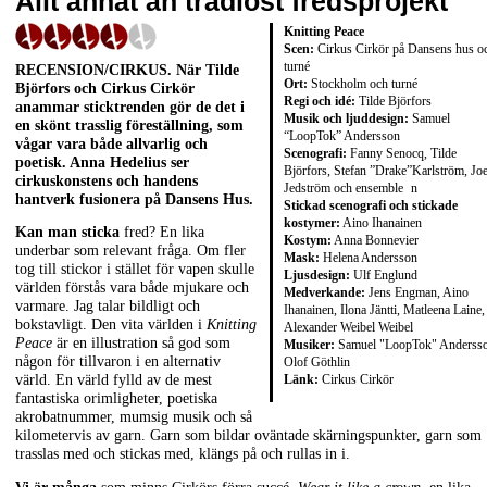
Allt annat än trådlöst fredsprojekt
Knitting Peace
Scen:
Cirkus Cirkör på Dansens hus o
turné
RECENSION/CIRKUS. När Tilde
Ort:
Stockholm och turné
Björfors och Cirkus Cirkör
Regi och idé:
Tilde Björfors
anammar sticktrenden gör de det i
Musik och ljuddesign:
Samuel
en skönt trasslig föreställning, som
“LoopTok” Andersson
vågar vara både allvarlig och
Scenografi:
Fanny Senocq, Tilde
poetisk. Anna Hedelius ser
Björfors, Stefan ”Drake”Karlström, Joe
cirkuskonstens och handens
Jedström och ensemble n
hantverk fusionera på Dansens Hus.
Stickad scenografi och stickade
kostymer:
Aino Ihanainen
Kan man sticka
fred? En lika
Kostym:
Anna Bonnevier
underbar som relevant fråga. Om fler
Mask:
Helena Andersson
tog till stickor i stället för vapen skulle
Ljusdesign:
Ulf Englund
världen förstås vara både mjukare och
Medverkande:
Jens Engman, Aino
varmare. Jag talar bildligt och
Ihanainen, Ilona Jäntti, Matleena Laine,
bokstavligt. Den vita världen i
Knitting
Alexander Weibel Weibel
Peace
är en illustration så god som
Musiker:
Samuel "LoopTok" Andersso
någon för tillvaron i en alternativ
Olof Göthlin
Länk:
Cirkus Cirkör
värld. En värld fylld av de mest
fantastiska orimligheter, poetiska
akrobatnummer, mumsig musik och så
kilometervis av garn. Garn som bildar oväntade skärningspunkter, garn som
trasslas med och stickas med, klängs på och rullas in i.