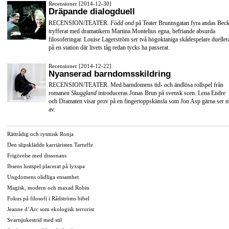
Recensioner [2014-12-30]
Dräpande dialogduell
RECENSION/TEATER.
Född ond
på Teater Brunnsgatan fyra andas Beck
tryfferat med dramatikern Martina Montelius egna, befriande absurda
filosoferingar. Louise Lagerström ser två högoktaniga skådespelare dueller
på en station där livets tåg redan tycks ha passerat.
Recensioner [2014-12-22]
Nyanserad barndomsskildring
RECENSION/TEATER. Med barndomens tid- och ändlösa rollspel från
romanen
Skuggland
introduceras Jonas Brun på svensk scen. Lena Endre
och Dramaten visar prov på en fingertoppskänsla som Jon Asp gärna ser 
av.
Rättrådig och rytmisk Ronja
Den slipsklädde karriäristen Tartuffe
Frigörelse med dissonans
Ibsens lustspel placerat på lyxspa
Ungdomens olidliga ensamhet
Magisk, modern och maxad Robin
Fokus på filosofi i Rådströms bibel
Jeanne d’Arc som ekologisk terrorist
Svartsjukestrid med stil