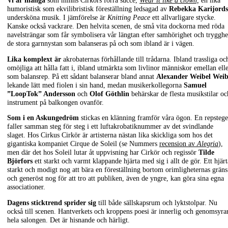
Vi är många
som minns Cirkörs förra succé,
Wear it like a crown,
en lika
humoristisk som ekvilibristisk föreställning ledsagad av
Rebekka Karijords
undersköna musik. I jämförelse är
Knitting Peace
ett allvarligare stycke.
Kanske också vackrare. Den helvita scenen, de små vita dockorna med röda
navelsträngar som får symbolisera vår längtan efter samhörighet och trygghe
de stora garnnystan som balanseras på och som ibland är i vägen.
Lika komplext är
akrobaternas förhållande till trådarna. Ibland trassliga oc
omöjliga att hålla fatt i, ibland utmärkta som livlinor människor emellan ell
som balansrep. På ett sådant balanserar bland annat
Alexander Weibel Weib
lekande lätt med fiolen i sin hand, medan musikerkollegorna
Samuel
”LoopTok” Andersson
och
Olof Göthlin
behärskar de flesta musikstilar oc
instrument på balkongen ovanför.
Som i en Askungedröm
stickas en klänning framför våra ögon. En repstege
faller samman steg för steg i ett luftakrobatiknummer av det svindlande
slaget. Hos Cirkus Cirkör är artisterna nästan lika skickliga som hos det
gigantiska kompaniet Cirque de Soleil (se Nummers
recension av
Alegria
),
men där det hos Soleil lutar åt uppvisning har Cirkör och regissör
Tilde
Björfors
ett starkt och varmt klappande hjärta med sig i allt de gör. Ett hjärt
starkt och modigt nog att bära en föreställning bortom orimligheternas gräns
och generöst nog för att tro att publiken, även de yngre, kan göra sina egna
associationer.
Dagens sticktrend sprider sig
till både sällskapsrum och lyktstolpar. Nu
också till scenen. Hantverkets och kroppens poesi är innerlig och genomsyra
hela salongen. Det är hisnande och härligt.