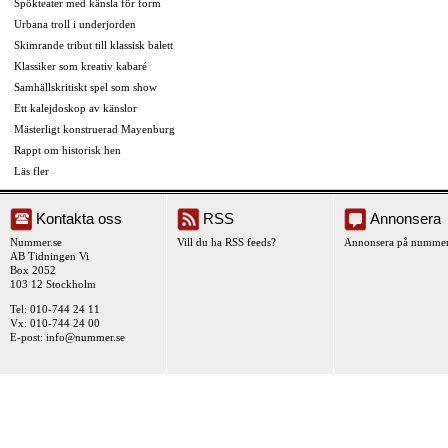
Spökteater med känsla för form
Urbana troll i underjorden
Skimrande tribut till klassisk balett
Klassiker som kreativ kabaré
Samhällskritiskt spel som show
Ett kalejdoskop av känslor
Mästerligt konstruerad Mayenburg
Rappt om historisk hen
Läs fler
Kontakta oss
RSS
Annonsera
Nummer.se
Vill du ha RSS feeds?
Annonsera på nummer
AB Tidningen Vi
Box 2052
103 12 Stockholm
Tel: 010-744 24 11
Vx: 010-744 24 00
E-post:
info@nummer.se