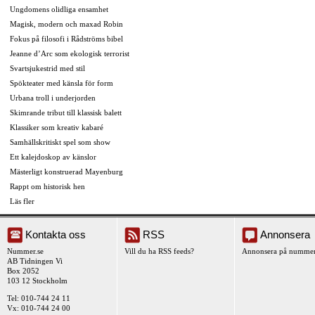
Ungdomens olidliga ensamhet
Magisk, modern och maxad Robin
Fokus på filosofi i Rådströms bibel
Jeanne d’Arc som ekologisk terrorist
Svartsjukestrid med stil
Spökteater med känsla för form
Urbana troll i underjorden
Skimrande tribut till klassisk balett
Klassiker som kreativ kabaré
Samhällskritiskt spel som show
Ett kalejdoskop av känslor
Mästerligt konstruerad Mayenburg
Rappt om historisk hen
Läs fler
Kontakta oss
RSS
Annonsera
Nummer.se
Vill du ha RSS feeds?
Annonsera på nummer
AB Tidningen Vi
Box 2052
103 12 Stockholm
Tel: 010-744 24 11
Vx: 010-744 24 00