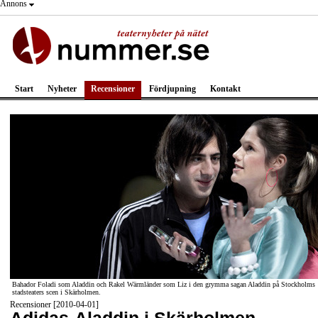
Annons
Start
Nyheter
Recensioner
Fördjupning
Kontakt
Bahador Foladi som Aladdin och Rakel Wärmländer som Liz i den grymma sagan Aladdin på Stockholms
stadsteaters scen i Skärholmen.
Recensioner [2010-04-01]