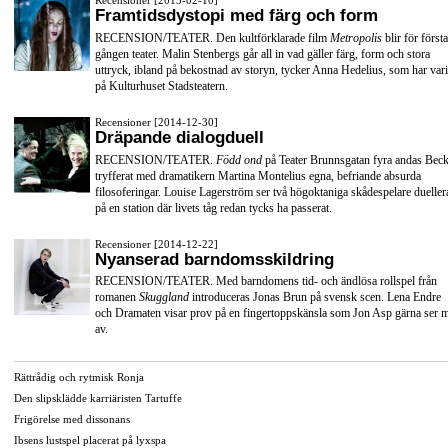
Recensioner [2015-02-10]
Framtidsdystopi med färg och form
RECENSION/TEATER. Den kultförklarade film
Metropolis
blir för första
gången teater. Malin Stenbergs går all in vad gäller färg, form och stora
uttryck, ibland på bekostnad av storyn, tycker Anna Hedelius, som har vari
på Kulturhuset Stadsteatern.
Recensioner [2014-12-30]
Dräpande dialogduell
RECENSION/TEATER.
Född ond
på Teater Brunnsgatan fyra andas Beck
tryfferat med dramatikern Martina Montelius egna, befriande absurda
filosoferingar. Louise Lagerström ser två högoktaniga skådespelare dueller
på en station där livets tåg redan tycks ha passerat.
Recensioner [2014-12-22]
Nyanserad barndomsskildring
RECENSION/TEATER. Med barndomens tid- och ändlösa rollspel från
romanen
Skuggland
introduceras Jonas Brun på svensk scen. Lena Endre
och Dramaten visar prov på en fingertoppskänsla som Jon Asp gärna ser 
av.
Rättrådig och rytmisk Ronja
Den slipsklädde karriäristen Tartuffe
Frigörelse med dissonans
Ibsens lustspel placerat på lyxspa