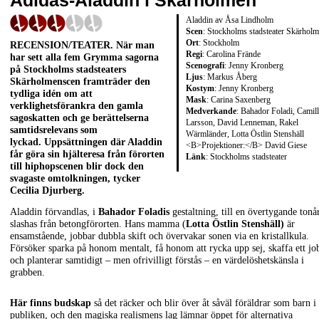
Adidas-Aladdin i Skärholmen
Aladdin av Åsa Lindholm
Scen
: Stockholms stadsteater Skärhol
Ort
: Stockholm
RECENSION/TEATER
. När man
Regi
: Carolina Frände
har sett alla fem Grymma sagorna
Scenografi
: Jenny Kronberg
på Stockholms stadsteaters
Ljus
: Markus Åberg
Skärholmenscen framträder den
Kostym
: Jenny Kronberg
tydliga idén om att
Mask
: Carina Saxenberg
verklighetsförankra den gamla
Medverkande
: Bahador Foladi, Camil
sagoskatten och ge berättelserna
Larsson, David Lenneman, Rakel
samtidsrelevans som
Wärmländer, Lotta Östlin Stenshäll
lyckad. Uppsättningen där Aladdin
<B>Projektioner:</B> David Giese
får göra sin hjälteresa från förorten
Länk
:
Stockholms stadsteater
till hiphopscenen blir dock den
svagaste omtolkningen, tycker
Cecilia Djurberg.
Aladdin förvandlas, i
Bahador Foladis
gestaltning, till en övertygande tonå
slashas från betongförorten. Hans mamma (
Lotta Östlin Stenshäll)
är
ensamstående, jobbar dubbla skift och övervakar sonen via en kristallkula.
Försöker sparka på honom mentalt, få honom att rycka upp sej, skaffa ett jo
och planterar samtidigt – men ofrivilligt förstås – en värdelöshetskänsla i
grabben.
Här finns budskap
så det räcker och blir över åt såväl föräldrar som barn i
publiken, och den magiska realismens lag lämnar öppet för alternativa