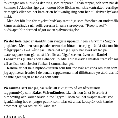
tolkningar om huruvida den ring som rapparen Laban tappar, och som när d
kommer i Aladdins ägo ger honom både flickan och skivkontraktet, verklig
är magisk eller om det bara är en helt vanlig ring som han tillskriver lyckans
makt.
Men det blir lite för mycket budskap samtidigt som försöken att underhåll
känns ansträngda när rollfigurerna är såna stereotyper. ”Keep it real”-
budskapet blir därmed något av en självmotsägelse.
På det hela
taget är
Aladdin
den svagaste uppsättningen i Grymma Sagor-
projektet. Men den samspelade ensemblen hittar – tror jag – ändå rätt ton fö
målgruppen (12-15-åringar). Bara det att jag själv har svårt att tro på
teaterrappare som går ut så hårt för att ”äga” scenen, även om
Daniel
Lennemans
(Laban) och Bahador Foladis Adidasklädda insatser framstår s
väl avlästa och absolut funkar i sammanhanget.
Kanske är det hela hiphopkulturen som blir för svår att köpa om man som
jag applicerar ironier i de banala rapptexerna med tillhörande yo-åtbörder, n
de inte egentligen är tänkta som satir.
På samma sätt
har jag har svårt att riktigt tro på ett hårkastande
tuggummivåp som
Rakel Wärmländers
Liz när hon är så överdrivet
bimboytlig och kallar Aladdin för ”grym”. Men ok, det skapar säkert stor
igenkänning hos en yngre publik som talar ett annat kodspråk och kanske
drömmer själva om att bli kändisar.
LÄS OCKSÅ