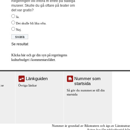
Regeringen vill införa fri entré på statliga
museer. Skulle du gå oftare på teater om
det var gratis?
Ja.
Det skulle bli lika ofta.
Nej.
Se resultat
Klicka här och ge din syn på regeringens
kulturbudget i kommentarsfältet.
Länkguiden
Nummer som
startsida
.se
Övriga länkar
Så gör du nummer.se till din
startsida
Nummer är grundad av Riksteatern och ägs av Länsteatra
Sajten har fått tidskriftsstöd fr