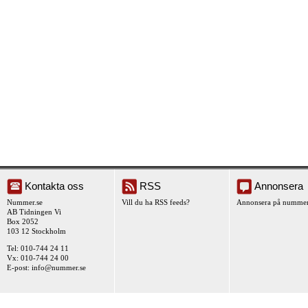
Kontakta oss
RSS
Annonsera
Nummer.se
Vill du ha RSS feeds?
Annonsera på nummer
AB Tidningen Vi
Box 2052
103 12 Stockholm
Tel: 010-744 24 11
Vx: 010-744 24 00
E-post:
info@nummer.se