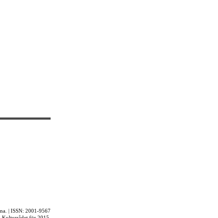
rna. | ISSN: 2001-9567
ån Kulturrådet för 2015.