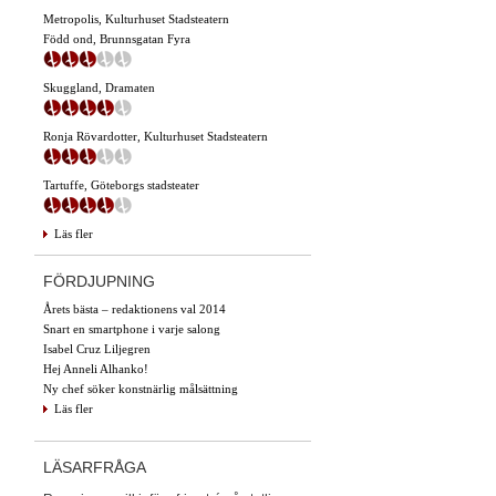
Metropolis, Kulturhuset Stadsteatern
Född ond, Brunnsgatan Fyra
Skuggland, Dramaten
Ronja Rövardotter, Kulturhuset Stadsteatern
Tartuffe, Göteborgs stadsteater
Läs fler
FÖRDJUPNING
Årets bästa – redaktionens val 2014
Snart en smartphone i varje salong
Isabel Cruz Liljegren
Hej Anneli Alhanko!
Ny chef söker konstnärlig målsättning
Läs fler
LÄSARFRÅGA