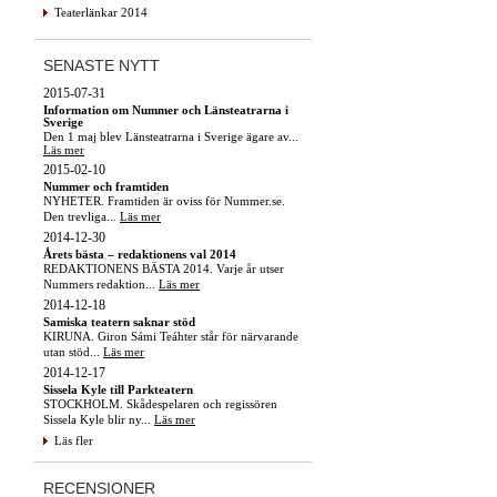
Teaterlänkar 2014
SENASTE NYTT
2015-07-31
Information om Nummer och Länsteatrarna i
Sverige
Den 1 maj blev Länsteatrarna i Sverige ägare av...
Läs mer
2015-02-10
Nummer och framtiden
NYHETER. Framtiden är oviss för Nummer.se.
Den trevliga...
Läs mer
2014-12-30
Årets bästa – redaktionens val 2014
REDAKTIONENS BÄSTA 2014. Varje år utser
Nummers redaktion...
Läs mer
2014-12-18
Samiska teatern saknar stöd
KIRUNA. Giron Sámi Teáhter står för närvarande
utan stöd...
Läs mer
2014-12-17
Sissela Kyle till Parkteatern
STOCKHOLM. Skådespelaren och regissören
Sissela Kyle blir ny...
Läs mer
Läs fler
RECENSIONER