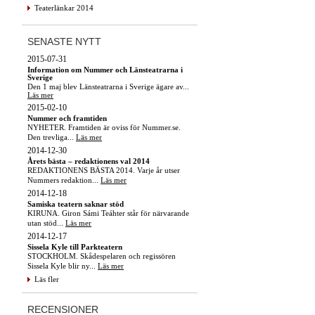
Teaterlänkar 2014
SENASTE NYTT
2015-07-31
Information om Nummer och Länsteatrarna i
Sverige
Den 1 maj blev Länsteatrarna i Sverige ägare av...
Läs mer
2015-02-10
Nummer och framtiden
NYHETER. Framtiden är oviss för Nummer.se.
Den trevliga...
Läs mer
2014-12-30
Årets bästa – redaktionens val 2014
REDAKTIONENS BÄSTA 2014. Varje år utser
Nummers redaktion...
Läs mer
2014-12-18
Samiska teatern saknar stöd
KIRUNA. Giron Sámi Teáhter står för närvarande
utan stöd...
Läs mer
2014-12-17
Sissela Kyle till Parkteatern
STOCKHOLM. Skådespelaren och regissören
Sissela Kyle blir ny...
Läs mer
Läs fler
RECENSIONER