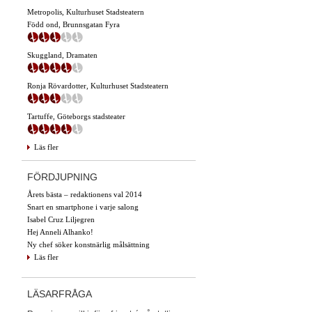
Metropolis, Kulturhuset Stadsteatern
Född ond, Brunnsgatan Fyra
Skuggland, Dramaten
Ronja Rövardotter, Kulturhuset Stadsteatern
Tartuffe, Göteborgs stadsteater
Läs fler
FÖRDJUPNING
Årets bästa – redaktionens val 2014
Snart en smartphone i varje salong
Isabel Cruz Liljegren
Hej Anneli Alhanko!
Ny chef söker konstnärlig målsättning
Läs fler
LÄSARFRÅGA