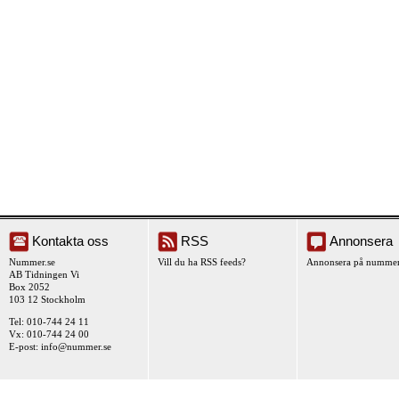
Kontakta oss
RSS
Annonsera
Nummer.se
Vill du ha RSS feeds?
Annonsera på nummer
AB Tidningen Vi
Box 2052
103 12 Stockholm
Tel: 010-744 24 11
Vx: 010-744 24 00
E-post:
info@nummer.se