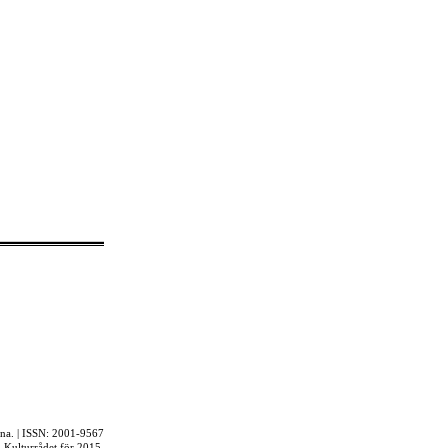
rna. | ISSN: 2001-9567
ån Kulturrådet för 2015.