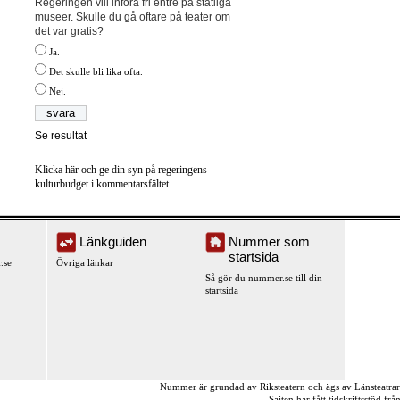
Regeringen vill införa fri entré på statliga
museer. Skulle du gå oftare på teater om
det var gratis?
Ja.
Det skulle bli lika ofta.
Nej.
Se resultat
Klicka här och ge din syn på regeringens
kulturbudget i kommentarsfältet.
Länkguiden
Nummer som
startsida
.se
Övriga länkar
Så gör du nummer.se till din
startsida
Nummer är grundad av Riksteatern och ägs av Länsteatra
Sajten har fått tidskriftsstöd fr