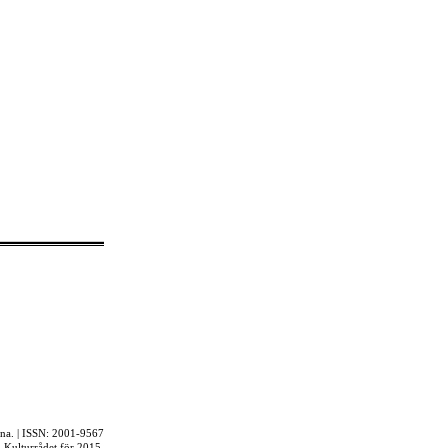
rna. | ISSN: 2001-9567
ån Kulturrådet för 2015.