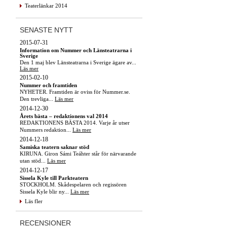
Teaterlänkar 2014
SENASTE NYTT
2015-07-31
Information om Nummer och Länsteatrarna i
Sverige
Den 1 maj blev Länsteatrarna i Sverige ägare av...
Läs mer
2015-02-10
Nummer och framtiden
NYHETER. Framtiden är oviss för Nummer.se.
Den trevliga...
Läs mer
2014-12-30
Årets bästa – redaktionens val 2014
REDAKTIONENS BÄSTA 2014. Varje år utser
Nummers redaktion...
Läs mer
2014-12-18
Samiska teatern saknar stöd
KIRUNA. Giron Sámi Teáhter står för närvarande
utan stöd...
Läs mer
2014-12-17
Sissela Kyle till Parkteatern
STOCKHOLM. Skådespelaren och regissören
Sissela Kyle blir ny...
Läs mer
Läs fler
RECENSIONER