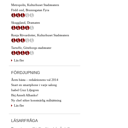
Metropolis, Kulturhuset Stadsteatern
Född ond, Brunnsgatan Fyra
Skuggland, Dramaten
Ronja Rövardotter, Kulturhuset Stadsteatern
Tartuffe, Göteborgs stadsteater
Läs fler
FÖRDJUPNING
Årets bästa – redaktionens val 2014
Snart en smartphone i varje salong
Isabel Cruz Liljegren
Hej Anneli Alhanko!
Ny chef söker konstnärlig målsättning
Läs fler
LÄSARFRÅGA