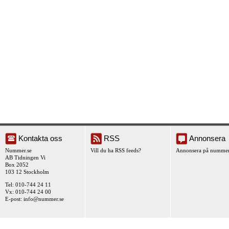
Kontakta oss
RSS
Annonsera
Nummer.se
Vill du ha RSS feeds?
Annonsera på nummer
AB Tidningen Vi
Box 2052
103 12 Stockholm
Tel: 010-744 24 11
Vx: 010-744 24 00
E-post:
info@nummer.se