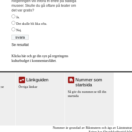
Regeringen vill införa fri entré på statliga
museer. Skulle du gå oftare på teater om
det var gratis?
Ja.
Det skulle bli lika ofta.
Nej.
Se resultat
Klicka här och ge din syn på regeringens
kulturbudget i kommentarsfältet.
Länkguiden
Nummer som
startsida
.se
Övriga länkar
Så gör du nummer.se till din
startsida
Nummer är grundad av Riksteatern och ägs av Länsteatra
Sajten har fått tidskriftsstöd fr