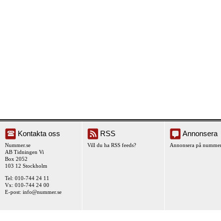
Kontakta oss
RSS
Annonsera
Nummer.se
Vill du ha RSS feeds?
Annonsera på nummer
AB Tidningen Vi
Box 2052
103 12 Stockholm
Tel: 010-744 24 11
Vx: 010-744 24 00
E-post:
info@nummer.se