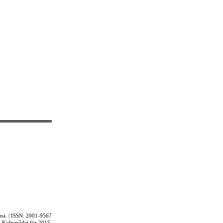
rna. | ISSN: 2001-9567
ån Kulturrådet för 2015.