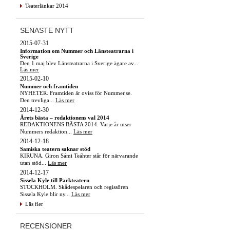
Teaterlänkar 2014
SENASTE NYTT
2015-07-31
Information om Nummer och Länsteatrarna i
Sverige
Den 1 maj blev Länsteatrarna i Sverige ägare av...
Läs mer
2015-02-10
Nummer och framtiden
NYHETER. Framtiden är oviss för Nummer.se.
Den trevliga...
Läs mer
2014-12-30
Årets bästa – redaktionens val 2014
REDAKTIONENS BÄSTA 2014. Varje år utser
Nummers redaktion...
Läs mer
2014-12-18
Samiska teatern saknar stöd
KIRUNA. Giron Sámi Teáhter står för närvarande
utan stöd...
Läs mer
2014-12-17
Sissela Kyle till Parkteatern
STOCKHOLM. Skådespelaren och regissören
Sissela Kyle blir ny...
Läs mer
Läs fler
RECENSIONER