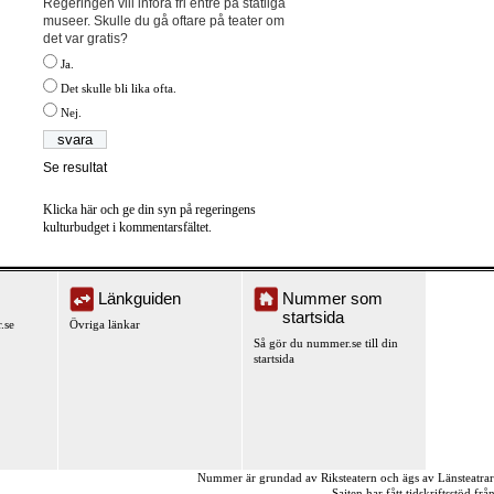
Regeringen vill införa fri entré på statliga
museer. Skulle du gå oftare på teater om
det var gratis?
Ja.
Det skulle bli lika ofta.
Nej.
Se resultat
Klicka här och ge din syn på regeringens
kulturbudget i kommentarsfältet.
Länkguiden
Nummer som
startsida
.se
Övriga länkar
Så gör du nummer.se till din
startsida
Nummer är grundad av Riksteatern och ägs av Länsteatra
Sajten har fått tidskriftsstöd fr