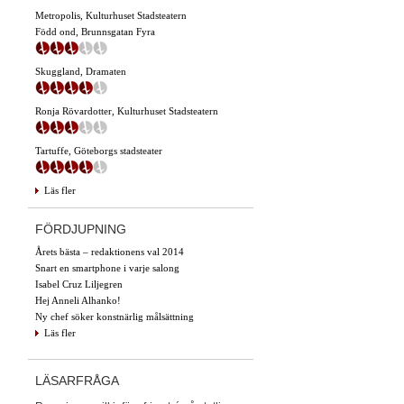
Metropolis, Kulturhuset Stadsteatern
Född ond, Brunnsgatan Fyra
Skuggland, Dramaten
Ronja Rövardotter, Kulturhuset Stadsteatern
Tartuffe, Göteborgs stadsteater
Läs fler
FÖRDJUPNING
Årets bästa – redaktionens val 2014
Snart en smartphone i varje salong
Isabel Cruz Liljegren
Hej Anneli Alhanko!
Ny chef söker konstnärlig målsättning
Läs fler
LÄSARFRÅGA