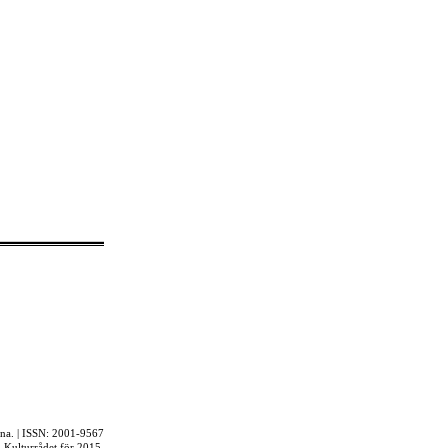
rna. | ISSN: 2001-9567
ån Kulturrådet för 2015.