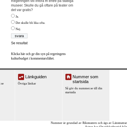
Regeringen vill införa fri entré på statliga
museer. Skulle du gå oftare på teater om
det var gratis?
Ja.
Det skulle bli lika ofta.
Nej.
Se resultat
Klicka här och ge din syn på regeringens
kulturbudget i kommentarsfältet.
Länkguiden
Nummer som
startsida
.se
Övriga länkar
Så gör du nummer.se till din
startsida
Nummer är grundad av Riksteatern och ägs av Länsteatra
Sajten har fått tidskriftsstöd fr