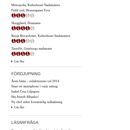
Metropolis, Kulturhuset Stadsteatern
Född ond, Brunnsgatan Fyra
Skuggland, Dramaten
Ronja Rövardotter, Kulturhuset Stadsteatern
Tartuffe, Göteborgs stadsteater
Läs fler
FÖRDJUPNING
Årets bästa – redaktionens val 2014
Snart en smartphone i varje salong
Isabel Cruz Liljegren
Hej Anneli Alhanko!
Ny chef söker konstnärlig målsättning
Läs fler
LÄSARFRÅGA