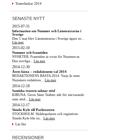
Teaterlänkar 2014
SENASTE NYTT
2015-07-31
Information om Nummer och Länsteatrarna i
Sverige
Den 1 maj blev Länsteatrarna i Sverige ägare av...
Läs mer
2015-02-10
Nummer och framtiden
NYHETER. Framtiden är oviss för Nummer.se.
Den trevliga...
Läs mer
2014-12-30
Årets bästa – redaktionens val 2014
REDAKTIONENS BÄSTA 2014. Varje år utser
Nummers redaktion...
Läs mer
2014-12-18
Samiska teatern saknar stöd
KIRUNA. Giron Sámi Teáhter står för närvarande
utan stöd...
Läs mer
2014-12-17
Sissela Kyle till Parkteatern
STOCKHOLM. Skådespelaren och regissören
Sissela Kyle blir ny...
Läs mer
Läs fler
RECENSIONER