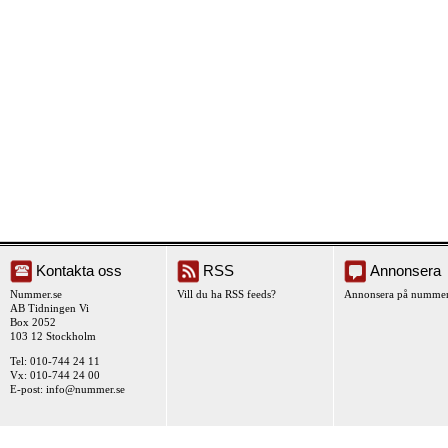
Kontakta oss
RSS
Annonsera
Nummer.se
Vill du ha RSS feeds?
Annonsera på nummer
AB Tidningen Vi
Box 2052
103 12 Stockholm
Tel: 010-744 24 11
Vx: 010-744 24 00
E-post:
info@nummer.se