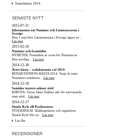
Teaterlänkar 2014
SENASTE NYTT
2015-07-31
Information om Nummer och Länsteatrarna i
Sverige
Den 1 maj blev Länsteatrarna i Sverige ägare av...
Läs mer
2015-02-10
Nummer och framtiden
NYHETER. Framtiden är oviss för Nummer.se.
Den trevliga...
Läs mer
2014-12-30
Årets bästa – redaktionens val 2014
REDAKTIONENS BÄSTA 2014. Varje år utser
Nummers redaktion...
Läs mer
2014-12-18
Samiska teatern saknar stöd
KIRUNA. Giron Sámi Teáhter står för närvarande
utan stöd...
Läs mer
2014-12-17
Sissela Kyle till Parkteatern
STOCKHOLM. Skådespelaren och regissören
Sissela Kyle blir ny...
Läs mer
Läs fler
RECENSIONER