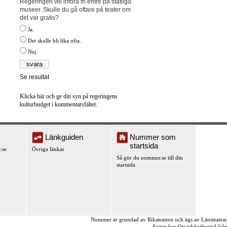
Regeringen vill införa fri entré på statliga
museer. Skulle du gå oftare på teater om
det var gratis?
Ja.
Det skulle bli lika ofta.
Nej.
Se resultat
Klicka här och ge din syn på regeringens
kulturbudget i kommentarsfältet.
Länkguiden
Nummer som
startsida
.se
Övriga länkar
Så gör du nummer.se till din
startsida
Nummer är grundad av Riksteatern och ägs av Länsteatra
Sajten har fått tidskriftsstöd fr