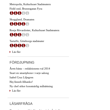
Metropolis, Kulturhuset Stadsteatern
Född ond, Brunnsgatan Fyra
Skuggland, Dramaten
Ronja Rövardotter, Kulturhuset Stadsteatern
Tartuffe, Göteborgs stadsteater
Läs fler
FÖRDJUPNING
Årets bästa – redaktionens val 2014
Snart en smartphone i varje salong
Isabel Cruz Liljegren
Hej Anneli Alhanko!
Ny chef söker konstnärlig målsättning
Läs fler
LÄSARFRÅGA