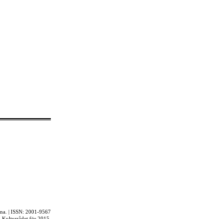
rna. | ISSN: 2001-9567
ån Kulturrådet för 2015.