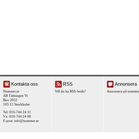
Kontakta oss
RSS
Annonsera
Nummer.se
Vill du ha RSS feeds?
Annonsera på nummer
AB Tidningen Vi
Box 2052
103 12 Stockholm
Tel: 010-744 24 11
Vx: 010-744 24 00
E-post:
info@nummer.se