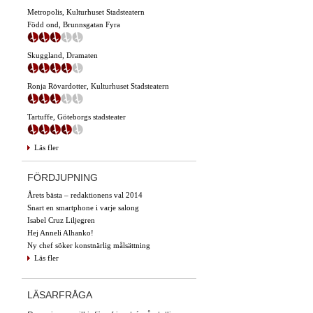
Metropolis, Kulturhuset Stadsteatern
Född ond, Brunnsgatan Fyra
Skuggland, Dramaten
Ronja Rövardotter, Kulturhuset Stadsteatern
Tartuffe, Göteborgs stadsteater
Läs fler
FÖRDJUPNING
Årets bästa – redaktionens val 2014
Snart en smartphone i varje salong
Isabel Cruz Liljegren
Hej Anneli Alhanko!
Ny chef söker konstnärlig målsättning
Läs fler
LÄSARFRÅGA