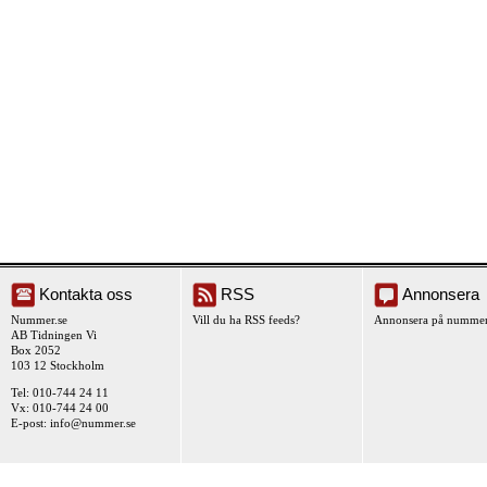
Kontakta oss
RSS
Annonsera
Nummer.se
Vill du ha RSS feeds?
Annonsera på nummer
AB Tidningen Vi
Box 2052
103 12 Stockholm
Tel: 010-744 24 11
Vx: 010-744 24 00
E-post:
info@nummer.se