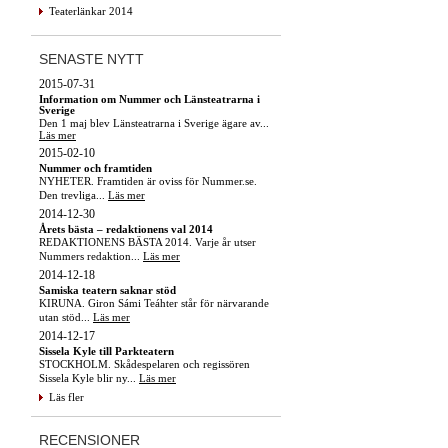
Teaterlänkar 2014
SENASTE NYTT
2015-07-31
Information om Nummer och Länsteatrarna i
Sverige
Den 1 maj blev Länsteatrarna i Sverige ägare av...
Läs mer
2015-02-10
Nummer och framtiden
NYHETER. Framtiden är oviss för Nummer.se.
Den trevliga...
Läs mer
2014-12-30
Årets bästa – redaktionens val 2014
REDAKTIONENS BÄSTA 2014. Varje år utser
Nummers redaktion...
Läs mer
2014-12-18
Samiska teatern saknar stöd
KIRUNA. Giron Sámi Teáhter står för närvarande
utan stöd...
Läs mer
2014-12-17
Sissela Kyle till Parkteatern
STOCKHOLM. Skådespelaren och regissören
Sissela Kyle blir ny...
Läs mer
Läs fler
RECENSIONER