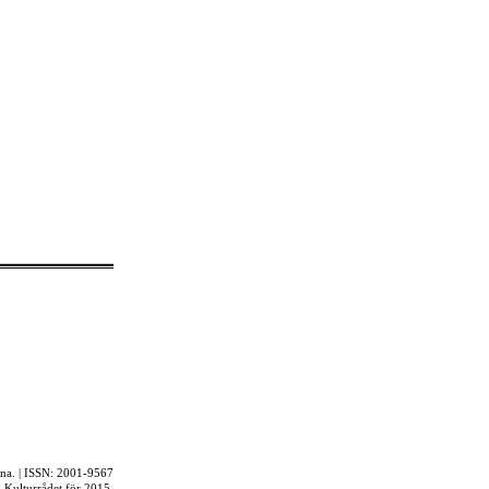
rna. | ISSN: 2001-9567
ån Kulturrådet för 2015.