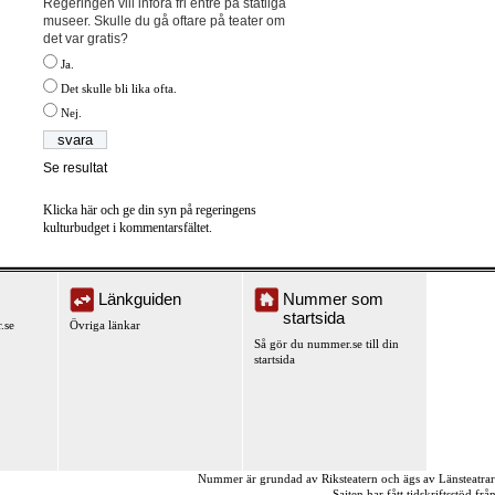
Regeringen vill införa fri entré på statliga
museer. Skulle du gå oftare på teater om
det var gratis?
Ja.
Det skulle bli lika ofta.
Nej.
Se resultat
Klicka här och ge din syn på regeringens
kulturbudget i kommentarsfältet.
Länkguiden
Nummer som
startsida
.se
Övriga länkar
Så gör du nummer.se till din
startsida
Nummer är grundad av Riksteatern och ägs av Länsteatra
Sajten har fått tidskriftsstöd fr